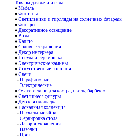
Товары для дачи и сада
♦
Мебель
♦
Фонтаны
♦
Светильники и гирлянды на солнечных батареях
♦
Фонари
♦
Декоративное освещение
♦
Вазы
♦
Кашпо
♦
Садовые украшения
♦
Декор интерьера
♦
Посуда и сервировка
♦
Электрические камины
♦
Искусственные растения
♦
Свечи
-
Парафиновые
-
Электрические
♦
Очаги и чаши для костра, гриль, барбекю
♦
Светящиеся фигуры
♦
Детская площадка
♦
Пасхальная коллекция
-
Пасхальные яйца
-
Сервировка стола
-
Декор и украшения
-
Вазочки
-
Цветы