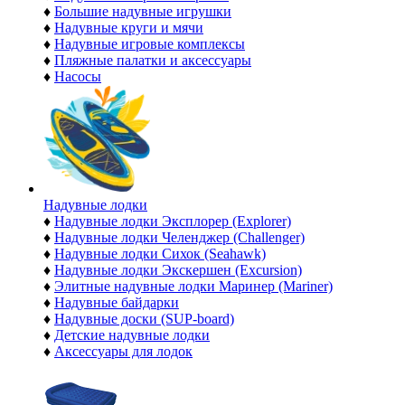
♦
Большие надувные игрушки
♦
Надувные круги и мячи
♦
Надувные игровые комплексы
♦
Пляжные палатки и аксессуары
♦
Насосы
Надувные лодки
♦
Надувные лодки Эксплорер (Explorer)
♦
Надувные лодки Челенджер (Challenger)
♦
Надувные лодки Сихок (Seahawk)
♦
Надувные лодки Экскершен (Excursion)
♦
Элитные надувные лодки Маринер (Mariner)
♦
Надувные байдарки
♦
Надувные доски (SUP-board)
♦
Детские надувные лодки
♦
Аксессуары для лодок