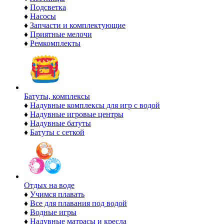
♦
Подсветка
♦
Насосы
♦
Запчасти и комплектующие
♦
Приятные мелочи
♦
Ремкомплекты
Батуты, комплексы
♦
Надувные комплексы для игр с водой
♦
Надувные игровые центры
♦
Надувные батуты
♦
Батуты с сеткой
Отдых на воде
♦
Учимся плавать
♦
Все для плавания под водой
♦
Водные игры
♦
Надувные матрасы и кресла