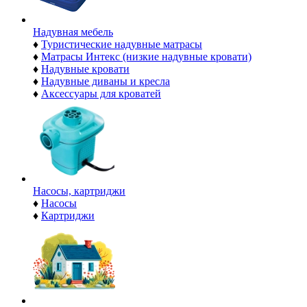
Надувная мебель
♦
Туристические надувные матрасы
♦
Матрасы Интекс (низкие надувные кровати)
♦
Надувные кровати
♦
Надувные диваны и кресла
♦
Аксессуары для кроватей
Насосы, картриджи
♦
Насосы
♦
Картриджи