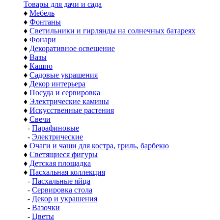
Товары для дачи и сада
♦
Мебель
♦
Фонтаны
♦
Светильники и гирлянды на солнечных батареях
♦
Фонари
♦
Декоративное освещение
♦
Вазы
♦
Кашпо
♦
Садовые украшения
♦
Декор интерьера
♦
Посуда и сервировка
♦
Электрические камины
♦
Искусственные растения
♦
Свечи
-
Парафиновые
-
Электрические
♦
Очаги и чаши для костра, гриль, барбекю
♦
Светящиеся фигуры
♦
Детская площадка
♦
Пасхальная коллекция
-
Пасхальные яйца
-
Сервировка стола
-
Декор и украшения
-
Вазочки
-
Цветы