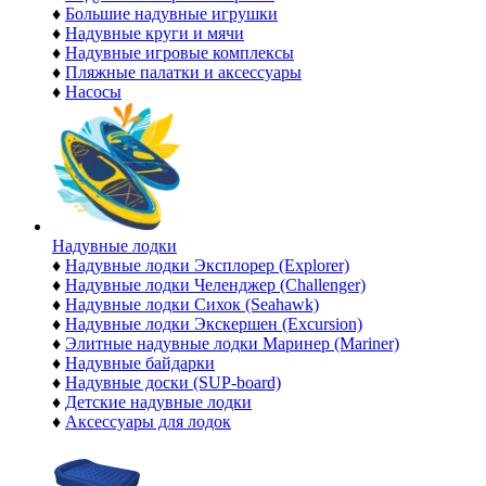
♦
Большие надувные игрушки
♦
Надувные круги и мячи
♦
Надувные игровые комплексы
♦
Пляжные палатки и аксессуары
♦
Насосы
Надувные лодки
♦
Надувные лодки Эксплорер (Explorer)
♦
Надувные лодки Челенджер (Challenger)
♦
Надувные лодки Сихок (Seahawk)
♦
Надувные лодки Экскершен (Excursion)
♦
Элитные надувные лодки Маринер (Mariner)
♦
Надувные байдарки
♦
Надувные доски (SUP-board)
♦
Детские надувные лодки
♦
Аксессуары для лодок