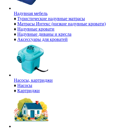
Надувная мебель
♦
Туристические надувные матрасы
♦
Матрасы Интекс (низкие надувные кровати)
♦
Надувные кровати
♦
Надувные диваны и кресла
♦
Аксессуары для кроватей
Насосы, картриджи
♦
Насосы
♦
Картриджи