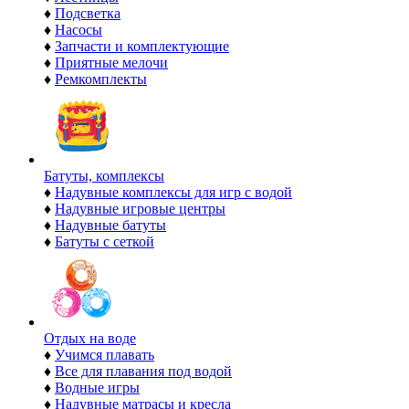
♦
Подсветка
♦
Насосы
♦
Запчасти и комплектующие
♦
Приятные мелочи
♦
Ремкомплекты
Батуты, комплексы
♦
Надувные комплексы для игр с водой
♦
Надувные игровые центры
♦
Надувные батуты
♦
Батуты с сеткой
Отдых на воде
♦
Учимся плавать
♦
Все для плавания под водой
♦
Водные игры
♦
Надувные матрасы и кресла