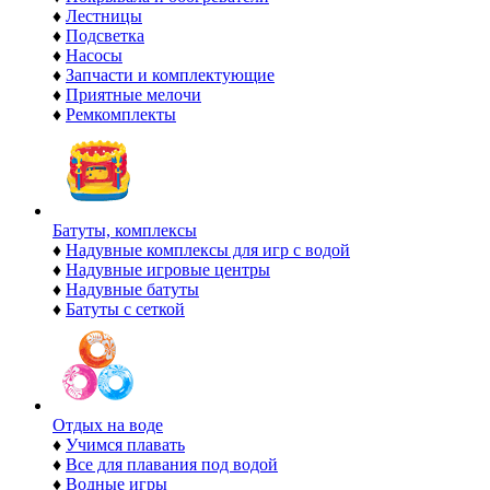
♦
Лестницы
♦
Подсветка
♦
Насосы
♦
Запчасти и комплектующие
♦
Приятные мелочи
♦
Ремкомплекты
Батуты, комплексы
♦
Надувные комплексы для игр с водой
♦
Надувные игровые центры
♦
Надувные батуты
♦
Батуты с сеткой
Отдых на воде
♦
Учимся плавать
♦
Все для плавания под водой
♦
Водные игры