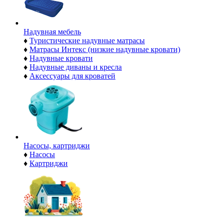
Надувная мебель
♦
Туристические надувные матрасы
♦
Матрасы Интекс (низкие надувные кровати)
♦
Надувные кровати
♦
Надувные диваны и кресла
♦
Аксессуары для кроватей
Насосы, картриджи
♦
Насосы
♦
Картриджи