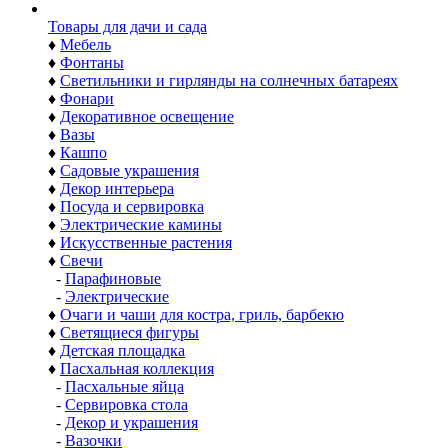
Товары для дачи и сада
♦
Мебель
♦
Фонтаны
♦
Светильники и гирлянды на солнечных батареях
♦
Фонари
♦
Декоративное освещение
♦
Вазы
♦
Кашпо
♦
Садовые украшения
♦
Декор интерьера
♦
Посуда и сервировка
♦
Электрические камины
♦
Искусственные растения
♦
Свечи
-
Парафиновые
-
Электрические
♦
Очаги и чаши для костра, гриль, барбекю
♦
Светящиеся фигуры
♦
Детская площадка
♦
Пасхальная коллекция
-
Пасхальные яйца
-
Сервировка стола
-
Декор и украшения
-
Вазочки