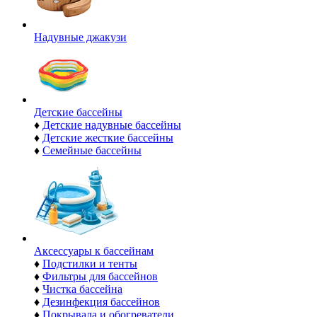
Надувные джакузи
Детские бассейны
♦
Детские надувные бассейны
♦
Детские жесткие бассейны
♦
Семейные бассейны
Аксессуары к бассейнам
♦
Подстилки и тенты
♦
Фильтры для бассейнов
♦
Чистка бассейна
♦
Дезинфекция бассейнов
♦
Покрывала и обогреватели