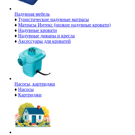
Надувная мебель
♦
Туристические надувные матрасы
♦
Матрасы Интекс (низкие надувные кровати)
♦
Надувные кровати
♦
Надувные диваны и кресла
♦
Аксессуары для кроватей
Насосы, картриджи
♦
Насосы
♦
Картриджи