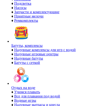
♦
Подсветка
♦
Насосы
♦
Запчасти и комплектующие
♦
Приятные мелочи
♦
Ремкомплекты
Батуты, комплексы
♦
Надувные комплексы для игр с водой
♦
Надувные игровые центры
♦
Надувные батуты
♦
Батуты с сеткой
Отдых на воде
♦
Учимся плавать
♦
Все для плавания под водой
♦
Водные игры
♦
Надувные матрасы и кресла