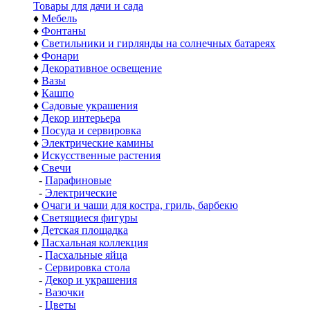
Товары для дачи и сада
♦
Мебель
♦
Фонтаны
♦
Светильники и гирлянды на солнечных батареях
♦
Фонари
♦
Декоративное освещение
♦
Вазы
♦
Кашпо
♦
Садовые украшения
♦
Декор интерьера
♦
Посуда и сервировка
♦
Электрические камины
♦
Искусственные растения
♦
Свечи
-
Парафиновые
-
Электрические
♦
Очаги и чаши для костра, гриль, барбекю
♦
Светящиеся фигуры
♦
Детская площадка
♦
Пасхальная коллекция
-
Пасхальные яйца
-
Сервировка стола
-
Декор и украшения
-
Вазочки
-
Цветы