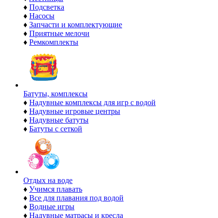
♦
Подсветка
♦
Насосы
♦
Запчасти и комплектующие
♦
Приятные мелочи
♦
Ремкомплекты
Батуты, комплексы
♦
Надувные комплексы для игр с водой
♦
Надувные игровые центры
♦
Надувные батуты
♦
Батуты с сеткой
Отдых на воде
♦
Учимся плавать
♦
Все для плавания под водой
♦
Водные игры
♦
Надувные матрасы и кресла