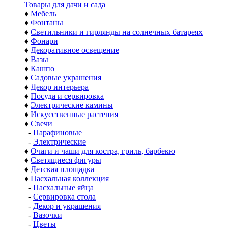
Товары для дачи и сада
♦
Мебель
♦
Фонтаны
♦
Светильники и гирлянды на солнечных батареях
♦
Фонари
♦
Декоративное освещение
♦
Вазы
♦
Кашпо
♦
Садовые украшения
♦
Декор интерьера
♦
Посуда и сервировка
♦
Электрические камины
♦
Искусственные растения
♦
Свечи
-
Парафиновые
-
Электрические
♦
Очаги и чаши для костра, гриль, барбекю
♦
Светящиеся фигуры
♦
Детская площадка
♦
Пасхальная коллекция
-
Пасхальные яйца
-
Сервировка стола
-
Декор и украшения
-
Вазочки
-
Цветы