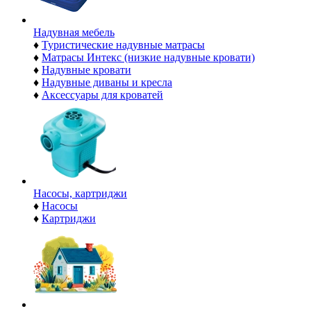
Надувная мебель
♦
Туристические надувные матрасы
♦
Матрасы Интекс (низкие надувные кровати)
♦
Надувные кровати
♦
Надувные диваны и кресла
♦
Аксессуары для кроватей
Насосы, картриджи
♦
Насосы
♦
Картриджи