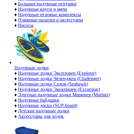
♦
Большие надувные игрушки
♦
Надувные круги и мячи
♦
Надувные игровые комплексы
♦
Пляжные палатки и аксессуары
♦
Насосы
Надувные лодки
♦
Надувные лодки Эксплорер (Explorer)
♦
Надувные лодки Челенджер (Challenger)
♦
Надувные лодки Сихок (Seahawk)
♦
Надувные лодки Экскершен (Excursion)
♦
Элитные надувные лодки Маринер (Mariner)
♦
Надувные байдарки
♦
Надувные доски (SUP-board)
♦
Детские надувные лодки
♦
Аксессуары для лодок