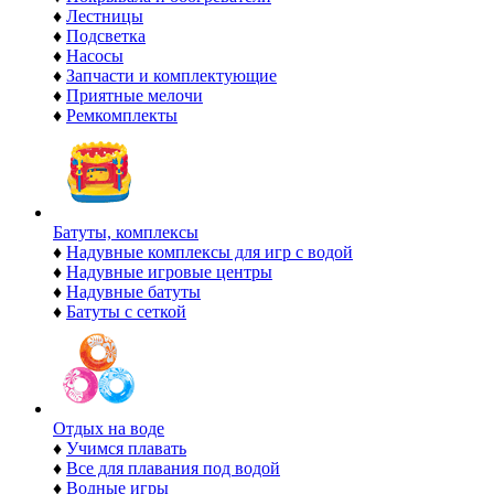
♦
Лестницы
♦
Подсветка
♦
Насосы
♦
Запчасти и комплектующие
♦
Приятные мелочи
♦
Ремкомплекты
Батуты, комплексы
♦
Надувные комплексы для игр с водой
♦
Надувные игровые центры
♦
Надувные батуты
♦
Батуты с сеткой
Отдых на воде
♦
Учимся плавать
♦
Все для плавания под водой
♦
Водные игры