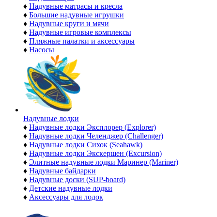
♦
Надувные матрасы и кресла
♦
Большие надувные игрушки
♦
Надувные круги и мячи
♦
Надувные игровые комплексы
♦
Пляжные палатки и аксессуары
♦
Насосы
Надувные лодки
♦
Надувные лодки Эксплорер (Explorer)
♦
Надувные лодки Челенджер (Challenger)
♦
Надувные лодки Сихок (Seahawk)
♦
Надувные лодки Экскершен (Excursion)
♦
Элитные надувные лодки Маринер (Mariner)
♦
Надувные байдарки
♦
Надувные доски (SUP-board)
♦
Детские надувные лодки
♦
Аксессуары для лодок