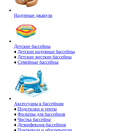
Надувные джакузи
Детские бассейны
♦
Детские надувные бассейны
♦
Детские жесткие бассейны
♦
Семейные бассейны
Аксессуары к бассейнам
♦
Подстилки и тенты
♦
Фильтры для бассейнов
♦
Чистка бассейна
♦
Дезинфекция бассейнов
♦
Покрывала и обогреватели