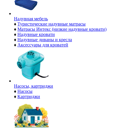
Надувная мебель
♦
Туристические надувные матрасы
♦
Матрасы Интекс (низкие надувные кровати)
♦
Надувные кровати
♦
Надувные диваны и кресла
♦
Аксессуары для кроватей
Насосы, картриджи
♦
Насосы
♦
Картриджи