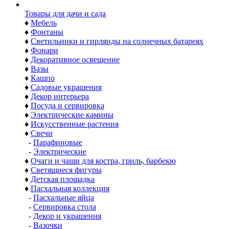
Товары для дачи и сада
♦
Мебель
♦
Фонтаны
♦
Светильники и гирлянды на солнечных батареях
♦
Фонари
♦
Декоративное освещение
♦
Вазы
♦
Кашпо
♦
Садовые украшения
♦
Декор интерьера
♦
Посуда и сервировка
♦
Электрические камины
♦
Искусственные растения
♦
Свечи
-
Парафиновые
-
Электрические
♦
Очаги и чаши для костра, гриль, барбекю
♦
Светящиеся фигуры
♦
Детская площадка
♦
Пасхальная коллекция
-
Пасхальные яйца
-
Сервировка стола
-
Декор и украшения
-
Вазочки