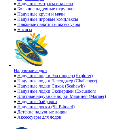
♦
Надувные матрасы и кресла
♦
Большие надувные игрушки
♦
Надувные круги и мячи
♦
Надувные игровые комплексы
♦
Пляжные палатки и аксессуары
♦
Насосы
Надувные лодки
♦
Надувные лодки Эксплорер (Explorer)
♦
Надувные лодки Челенджер (Challenger)
♦
Надувные лодки Сихок (Seahawk)
♦
Надувные лодки Экскершен (Excursion)
♦
Элитные надувные лодки Маринер (Mariner)
♦
Надувные байдарки
♦
Надувные доски (SUP-board)
♦
Детские надувные лодки
♦
Аксессуары для лодок