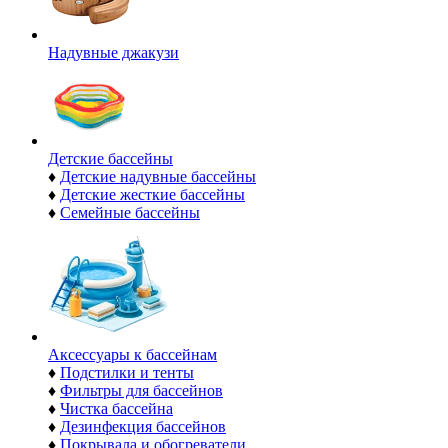
Надувные джакузи
Детские бассейны
♦
Детские надувные бассейны
♦
Детские жесткие бассейны
♦
Семейные бассейны
Аксессуары к бассейнам
♦
Подстилки и тенты
♦
Фильтры для бассейнов
♦
Чистка бассейна
♦
Дезинфекция бассейнов
♦
Покрывала и обогреватели