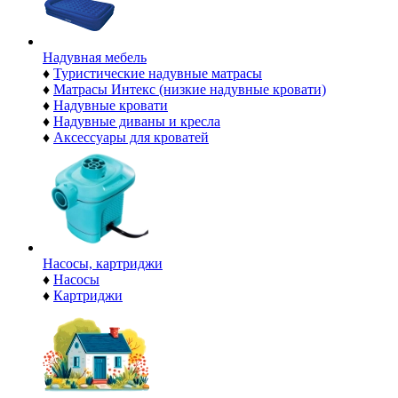
Надувная мебель
♦
Туристические надувные матрасы
♦
Матрасы Интекс (низкие надувные кровати)
♦
Надувные кровати
♦
Надувные диваны и кресла
♦
Аксессуары для кроватей
Насосы, картриджи
♦
Насосы
♦
Картриджи