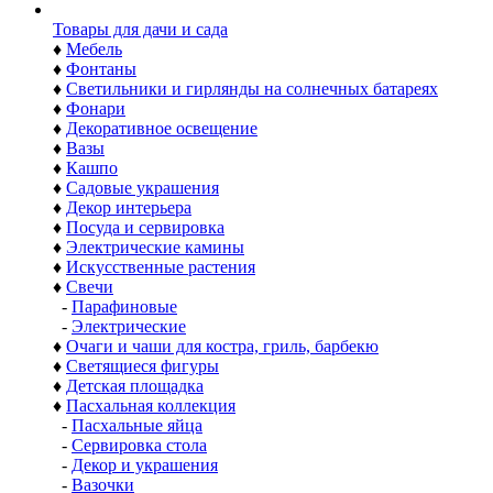
Товары для дачи и сада
♦
Мебель
♦
Фонтаны
♦
Светильники и гирлянды на солнечных батареях
♦
Фонари
♦
Декоративное освещение
♦
Вазы
♦
Кашпо
♦
Садовые украшения
♦
Декор интерьера
♦
Посуда и сервировка
♦
Электрические камины
♦
Искусственные растения
♦
Свечи
-
Парафиновые
-
Электрические
♦
Очаги и чаши для костра, гриль, барбекю
♦
Светящиеся фигуры
♦
Детская площадка
♦
Пасхальная коллекция
-
Пасхальные яйца
-
Сервировка стола
-
Декор и украшения
-
Вазочки