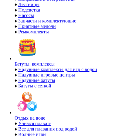
♦
Лестницы
♦
Подсветка
♦
Насосы
♦
Запчасти и комплектующие
♦
Приятные мелочи
♦
Ремкомплекты
Батуты, комплексы
♦
Надувные комплексы для игр с водой
♦
Надувные игровые центры
♦
Надувные батуты
♦
Батуты с сеткой
Отдых на воде
♦
Учимся плавать
♦
Все для плавания под водой
♦
Водные игры