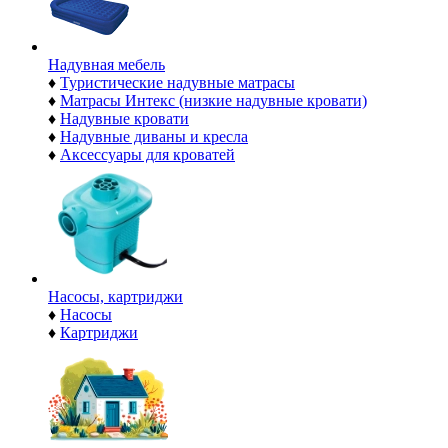
Надувная мебель
♦
Туристические надувные матрасы
♦
Матрасы Интекс (низкие надувные кровати)
♦
Надувные кровати
♦
Надувные диваны и кресла
♦
Аксессуары для кроватей
Насосы, картриджи
♦
Насосы
♦
Картриджи