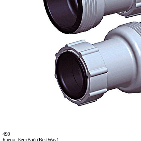
490
Бренд:
БестВэй (BestWay)