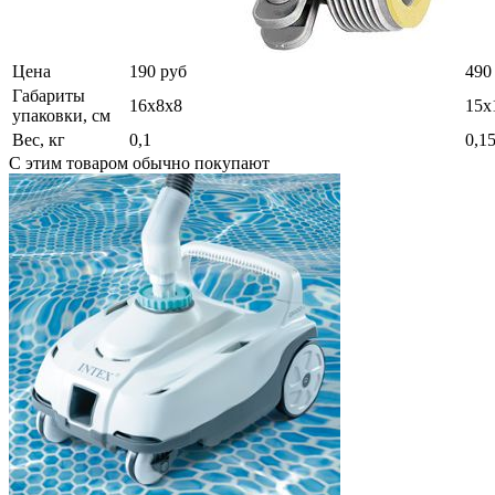
Цена
190 руб
490
Габариты
16х8х8
15х
упаковки, см
Вес, кг
0,1
0,1
С этим товаром обычно покупают