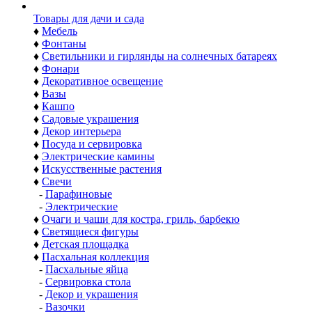
Товары для дачи и сада
♦
Мебель
♦
Фонтаны
♦
Светильники и гирлянды на солнечных батареях
♦
Фонари
♦
Декоративное освещение
♦
Вазы
♦
Кашпо
♦
Садовые украшения
♦
Декор интерьера
♦
Посуда и сервировка
♦
Электрические камины
♦
Искусственные растения
♦
Свечи
-
Парафиновые
-
Электрические
♦
Очаги и чаши для костра, гриль, барбекю
♦
Светящиеся фигуры
♦
Детская площадка
♦
Пасхальная коллекция
-
Пасхальные яйца
-
Сервировка стола
-
Декор и украшения
-
Вазочки