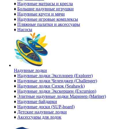
♦
Надувные матрасы и кресла
♦
Большие надувные игрушки
♦
Надувные круги и мячи
♦
Надувные игровые комплексы
♦
Пляжные палатки и аксессуары
♦
Насосы
Надувные лодки
♦
Надувные лодки Эксплорер (Explorer)
♦
Надувные лодки Челенджер (Challenger)
♦
Надувные лодки Сихок (Seahawk)
♦
Надувные лодки Экскершен (Excursion)
♦
Элитные надувные лодки Маринер (Mariner)
♦
Надувные байдарки
♦
Надувные доски (SUP-board)
♦
Детские надувные лодки
♦
Аксессуары для лодок