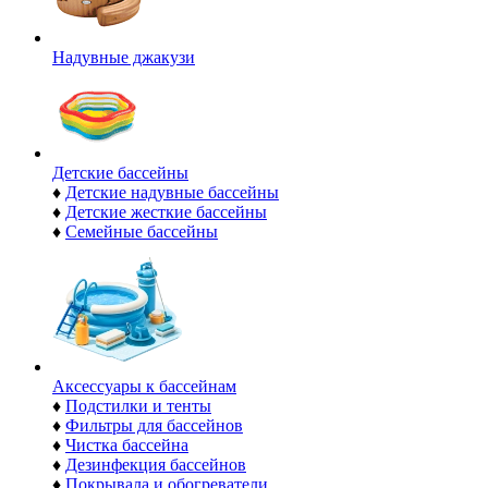
Надувные джакузи
Детские бассейны
♦
Детские надувные бассейны
♦
Детские жесткие бассейны
♦
Семейные бассейны
Аксессуары к бассейнам
♦
Подстилки и тенты
♦
Фильтры для бассейнов
♦
Чистка бассейна
♦
Дезинфекция бассейнов
♦
Покрывала и обогреватели