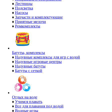
♦
Лестницы
♦
Подсветка
♦
Насосы
♦
Запчасти и комплектующие
♦
Приятные мелочи
♦
Ремкомплекты
Батуты, комплексы
♦
Надувные комплексы для игр с водой
♦
Надувные игровые центры
♦
Надувные батуты
♦
Батуты с сеткой
Отдых на воде
♦
Учимся плавать
♦
Все для плавания под водой
♦
Водные игры