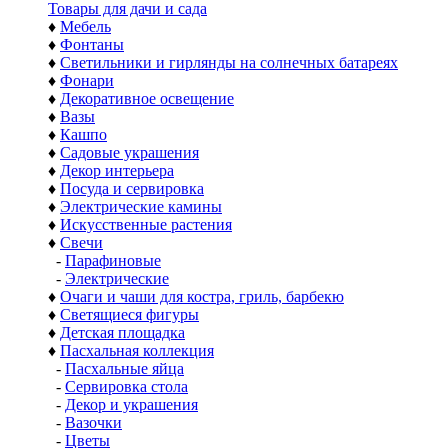
Товары для дачи и сада
♦
Мебель
♦
Фонтаны
♦
Светильники и гирлянды на солнечных батареях
♦
Фонари
♦
Декоративное освещение
♦
Вазы
♦
Кашпо
♦
Садовые украшения
♦
Декор интерьера
♦
Посуда и сервировка
♦
Электрические камины
♦
Искусственные растения
♦
Свечи
-
Парафиновые
-
Электрические
♦
Очаги и чаши для костра, гриль, барбекю
♦
Светящиеся фигуры
♦
Детская площадка
♦
Пасхальная коллекция
-
Пасхальные яйца
-
Сервировка стола
-
Декор и украшения
-
Вазочки
-
Цветы