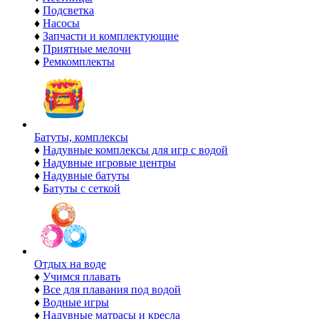
♦
Подсветка
♦
Насосы
♦
Запчасти и комплектующие
♦
Приятные мелочи
♦
Ремкомплекты
Батуты, комплексы
♦
Надувные комплексы для игр с водой
♦
Надувные игровые центры
♦
Надувные батуты
♦
Батуты с сеткой
Отдых на воде
♦
Учимся плавать
♦
Все для плавания под водой
♦
Водные игры
♦
Надувные матрасы и кресла