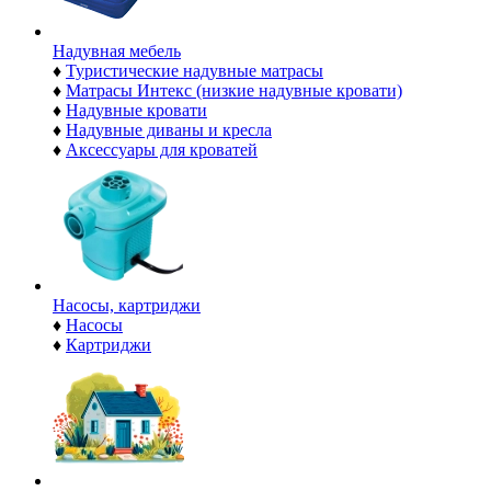
Надувная мебель
♦
Туристические надувные матрасы
♦
Матрасы Интекс (низкие надувные кровати)
♦
Надувные кровати
♦
Надувные диваны и кресла
♦
Аксессуары для кроватей
Насосы, картриджи
♦
Насосы
♦
Картриджи