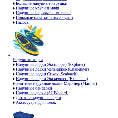
♦
Большие надувные игрушки
♦
Надувные круги и мячи
♦
Надувные игровые комплексы
♦
Пляжные палатки и аксессуары
♦
Насосы
Надувные лодки
♦
Надувные лодки Эксплорер (Explorer)
♦
Надувные лодки Челенджер (Challenger)
♦
Надувные лодки Сихок (Seahawk)
♦
Надувные лодки Экскершен (Excursion)
♦
Элитные надувные лодки Маринер (Mariner)
♦
Надувные байдарки
♦
Надувные доски (SUP-board)
♦
Детские надувные лодки
♦
Аксессуары для лодок