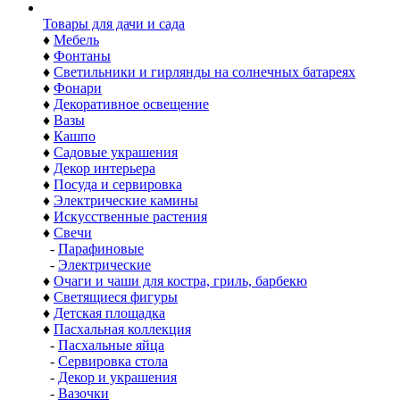
Товары для дачи и сада
♦
Мебель
♦
Фонтаны
♦
Светильники и гирлянды на солнечных батареях
♦
Фонари
♦
Декоративное освещение
♦
Вазы
♦
Кашпо
♦
Садовые украшения
♦
Декор интерьера
♦
Посуда и сервировка
♦
Электрические камины
♦
Искусственные растения
♦
Свечи
-
Парафиновые
-
Электрические
♦
Очаги и чаши для костра, гриль, барбекю
♦
Светящиеся фигуры
♦
Детская площадка
♦
Пасхальная коллекция
-
Пасхальные яйца
-
Сервировка стола
-
Декор и украшения
-
Вазочки