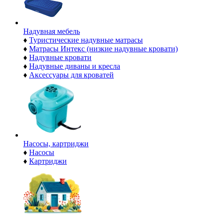
Надувная мебель
♦
Туристические надувные матрасы
♦
Матрасы Интекс (низкие надувные кровати)
♦
Надувные кровати
♦
Надувные диваны и кресла
♦
Аксессуары для кроватей
Насосы, картриджи
♦
Насосы
♦
Картриджи