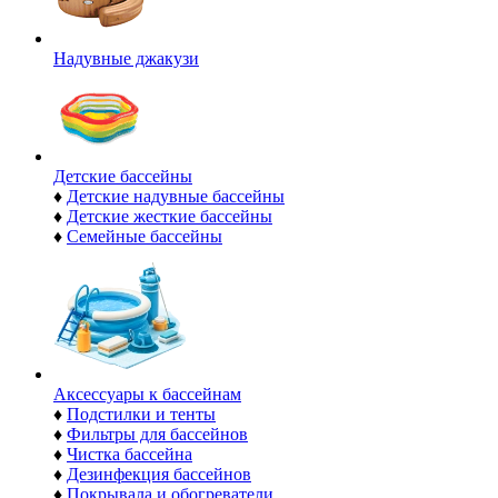
Надувные джакузи
Детские бассейны
♦
Детские надувные бассейны
♦
Детские жесткие бассейны
♦
Семейные бассейны
Аксессуары к бассейнам
♦
Подстилки и тенты
♦
Фильтры для бассейнов
♦
Чистка бассейна
♦
Дезинфекция бассейнов
♦
Покрывала и обогреватели