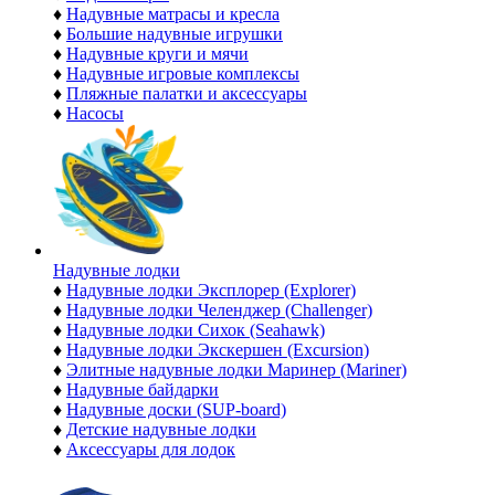
♦
Надувные матрасы и кресла
♦
Большие надувные игрушки
♦
Надувные круги и мячи
♦
Надувные игровые комплексы
♦
Пляжные палатки и аксессуары
♦
Насосы
Надувные лодки
♦
Надувные лодки Эксплорер (Explorer)
♦
Надувные лодки Челенджер (Challenger)
♦
Надувные лодки Сихок (Seahawk)
♦
Надувные лодки Экскершен (Excursion)
♦
Элитные надувные лодки Маринер (Mariner)
♦
Надувные байдарки
♦
Надувные доски (SUP-board)
♦
Детские надувные лодки
♦
Аксессуары для лодок