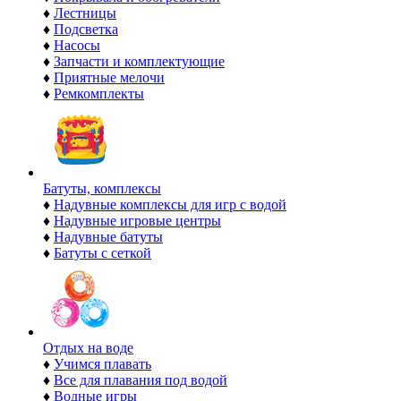
♦
Лестницы
♦
Подсветка
♦
Насосы
♦
Запчасти и комплектующие
♦
Приятные мелочи
♦
Ремкомплекты
Батуты, комплексы
♦
Надувные комплексы для игр с водой
♦
Надувные игровые центры
♦
Надувные батуты
♦
Батуты с сеткой
Отдых на воде
♦
Учимся плавать
♦
Все для плавания под водой
♦
Водные игры