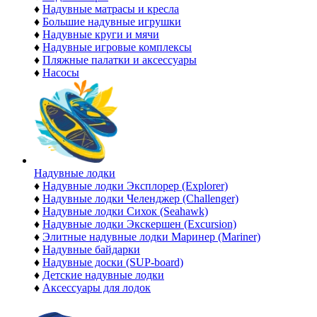
♦
Надувные матрасы и кресла
♦
Большие надувные игрушки
♦
Надувные круги и мячи
♦
Надувные игровые комплексы
♦
Пляжные палатки и аксессуары
♦
Насосы
Надувные лодки
♦
Надувные лодки Эксплорер (Explorer)
♦
Надувные лодки Челенджер (Challenger)
♦
Надувные лодки Сихок (Seahawk)
♦
Надувные лодки Экскершен (Excursion)
♦
Элитные надувные лодки Маринер (Mariner)
♦
Надувные байдарки
♦
Надувные доски (SUP-board)
♦
Детские надувные лодки
♦
Аксессуары для лодок