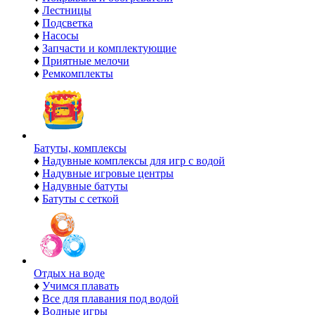
♦
Лестницы
♦
Подсветка
♦
Насосы
♦
Запчасти и комплектующие
♦
Приятные мелочи
♦
Ремкомплекты
Батуты, комплексы
♦
Надувные комплексы для игр с водой
♦
Надувные игровые центры
♦
Надувные батуты
♦
Батуты с сеткой
Отдых на воде
♦
Учимся плавать
♦
Все для плавания под водой
♦
Водные игры