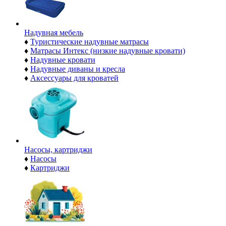
Надувная мебель
♦
Туристические надувные матрасы
♦
Матрасы Интекс (низкие надувные кровати)
♦
Надувные кровати
♦
Надувные диваны и кресла
♦
Аксессуары для кроватей
Насосы, картриджи
♦
Насосы
♦
Картриджи