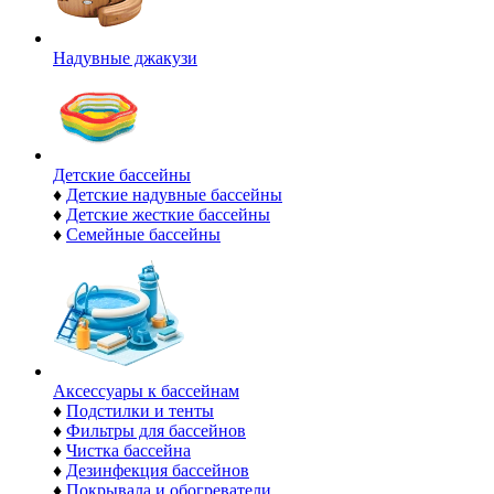
Надувные джакузи
Детские бассейны
♦
Детские надувные бассейны
♦
Детские жесткие бассейны
♦
Семейные бассейны
Аксессуары к бассейнам
♦
Подстилки и тенты
♦
Фильтры для бассейнов
♦
Чистка бассейна
♦
Дезинфекция бассейнов
♦
Покрывала и обогреватели