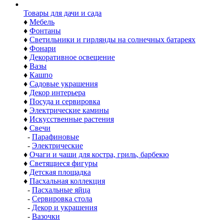
Товары для дачи и сада
♦
Мебель
♦
Фонтаны
♦
Светильники и гирлянды на солнечных батареях
♦
Фонари
♦
Декоративное освещение
♦
Вазы
♦
Кашпо
♦
Садовые украшения
♦
Декор интерьера
♦
Посуда и сервировка
♦
Электрические камины
♦
Искусственные растения
♦
Свечи
-
Парафиновые
-
Электрические
♦
Очаги и чаши для костра, гриль, барбекю
♦
Светящиеся фигуры
♦
Детская площадка
♦
Пасхальная коллекция
-
Пасхальные яйца
-
Сервировка стола
-
Декор и украшения
-
Вазочки