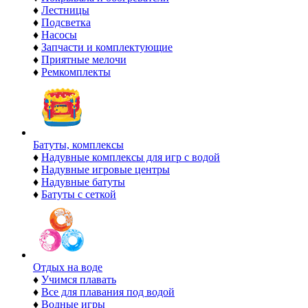
♦
Лестницы
♦
Подсветка
♦
Насосы
♦
Запчасти и комплектующие
♦
Приятные мелочи
♦
Ремкомплекты
Батуты, комплексы
♦
Надувные комплексы для игр с водой
♦
Надувные игровые центры
♦
Надувные батуты
♦
Батуты с сеткой
Отдых на воде
♦
Учимся плавать
♦
Все для плавания под водой
♦
Водные игры