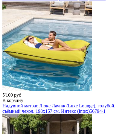
5'100 руб
В корзину
Надувной матрас Люкс Лаунж (Luxe Lounge), голубой,
съёмный чехол, 198х157 см, Интекс (Intex)
56794-1