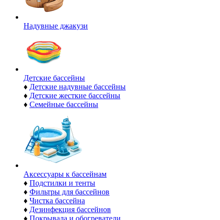
Надувные джакузи
Детские бассейны
♦
Детские надувные бассейны
♦
Детские жесткие бассейны
♦
Семейные бассейны
Аксессуары к бассейнам
♦
Подстилки и тенты
♦
Фильтры для бассейнов
♦
Чистка бассейна
♦
Дезинфекция бассейнов
♦
Покрывала и обогреватели