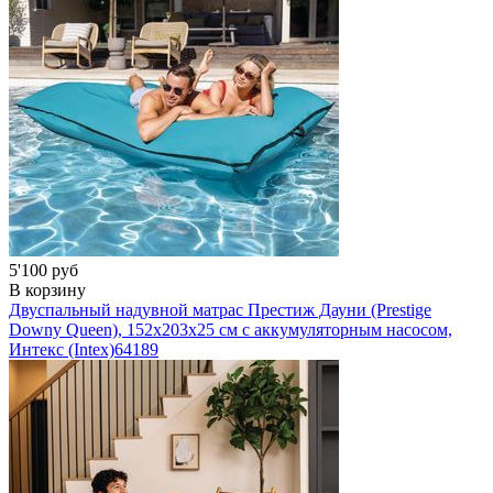
5'100 руб
В корзину
Двуспальный надувной матрас Престиж Дауни (Prestige
Downy Queen), 152х203x25 см с аккумуляторным насосом,
Интекс (Intex)
64189