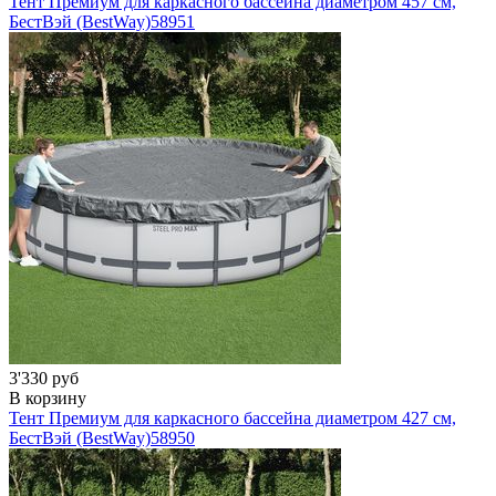
Тент Премиум для каркасного бассейна диаметром 457 см,
БестВэй (BestWay)
58951
3'330 руб
В корзину
Тент Премиум для каркасного бассейна диаметром 427 см,
БестВэй (BestWay)
58950