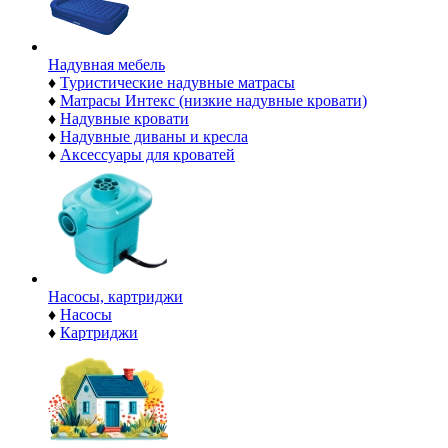
Надувная мебель
♦
Туристические надувные матрасы
♦
Матрасы Интекс (низкие надувные кровати)
♦
Надувные кровати
♦
Надувные диваны и кресла
♦
Аксессуары для кроватей
Насосы, картриджи
♦
Насосы
♦
Картриджи