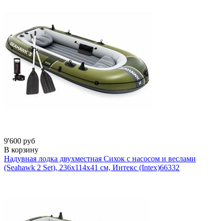
9'600 руб
В корзину
Надувная лодка двухместная Сихок с насосом и веслами
(Seahawk 2 Set), 236х114х41 см, Интекс (Intex)
66332