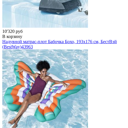
10'320 руб
В корзину
Надувной матрас-плот Бабочка Бохо, 193х176 см, БестВэй
(BestWay)
43963