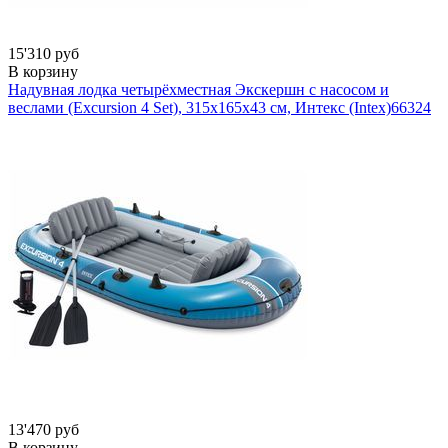
15'310 руб
В корзину
Надувная лодка четырёхместная Экскершн с насосом и
веслами (Excursion 4 Set), 315х165х43 см, Интекс (Intex)
66324
13'470 руб
В корзину