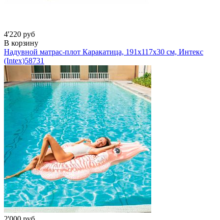
4'220 руб
В корзину
Надувной матрас-плот Каракатица, 191х117х30 см, Интекс
(Intex)
58731
2'000 руб