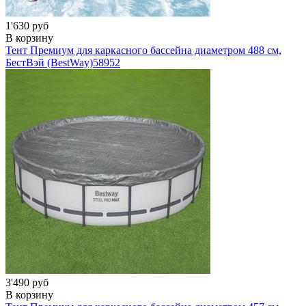
1'630 руб
В корзину
Тент Премиум для каркасного бассейна диаметром 488 см,
БестВэй (BestWay)
58952
3'490 руб
В корзину