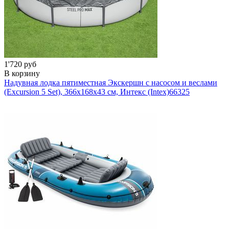
1'720 руб
В корзину
Надувная лодка пятиместная Экскершн с насосом и веслами
(Excursion 5 Set), 366х168х43 см, Интекс (Intex)
66325