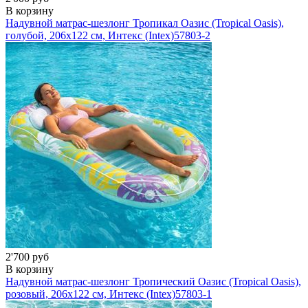
В корзину
Надувной матрас-шезлонг Тропикал Оазис (Tropical Oasis),
голубой, 206х122 см, Интекс (Intex)
57803-2
2'700 руб
В корзину
Надувной матрас-шезлонг Тропический Оазис (Tropical Oasis),
розовый, 206х122 см, Интекс (Intex)
57803-1