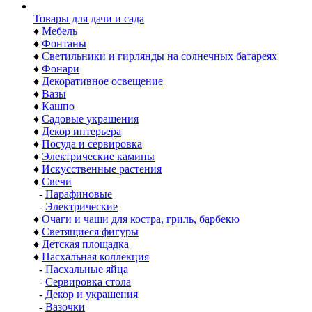
Товары для дачи и сада
♦
Мебель
♦
Фонтаны
♦
Светильники и гирлянды на солнечных батареях
♦
Фонари
♦
Декоративное освещение
♦
Вазы
♦
Кашпо
♦
Садовые украшения
♦
Декор интерьера
♦
Посуда и сервировка
♦
Электрические камины
♦
Искусственные растения
♦
Свечи
-
Парафиновые
-
Электрические
♦
Очаги и чаши для костра, гриль, барбекю
♦
Светящиеся фигуры
♦
Детская площадка
♦
Пасхальная коллекция
-
Пасхальные яйца
-
Сервировка стола
-
Декор и украшения
-
Вазочки