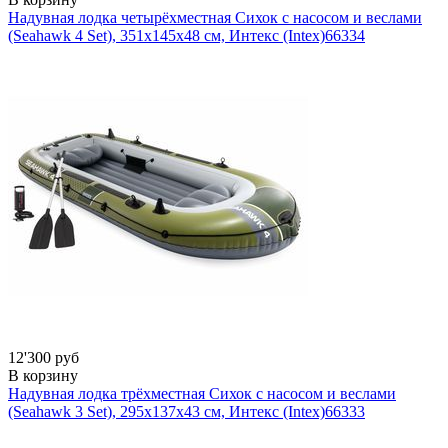
Надувная лодка четырёхместная Сихок с насосом и веслами
(Seahawk 4 Set), 351х145х48 см, Интекс (Intex)
66334
12'300 руб
В корзину
Надувная лодка трёхместная Сихок с насосом и веслами
(Seahawk 3 Set), 295х137х43 см, Интекс (Intex)
66333