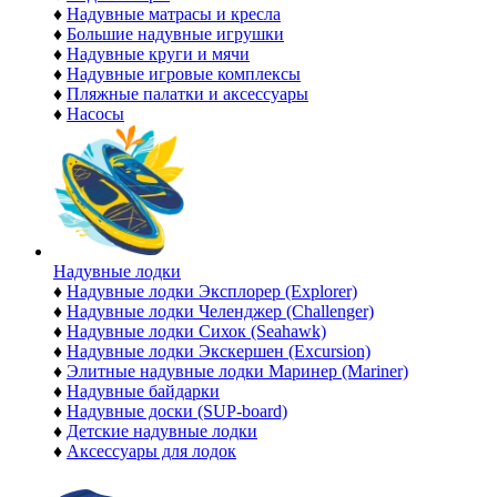
♦
Надувные матрасы и кресла
♦
Большие надувные игрушки
♦
Надувные круги и мячи
♦
Надувные игровые комплексы
♦
Пляжные палатки и аксессуары
♦
Насосы
Надувные лодки
♦
Надувные лодки Эксплорер (Explorer)
♦
Надувные лодки Челенджер (Challenger)
♦
Надувные лодки Сихок (Seahawk)
♦
Надувные лодки Экскершен (Excursion)
♦
Элитные надувные лодки Маринер (Mariner)
♦
Надувные байдарки
♦
Надувные доски (SUP-board)
♦
Детские надувные лодки
♦
Аксессуары для лодок