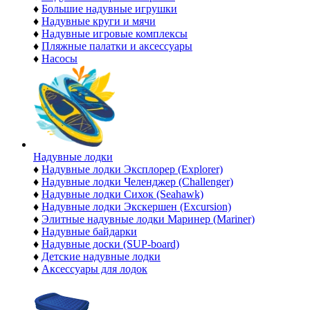
♦
Большие надувные игрушки
♦
Надувные круги и мячи
♦
Надувные игровые комплексы
♦
Пляжные палатки и аксессуары
♦
Насосы
Надувные лодки
♦
Надувные лодки Эксплорер (Explorer)
♦
Надувные лодки Челенджер (Challenger)
♦
Надувные лодки Сихок (Seahawk)
♦
Надувные лодки Экскершен (Excursion)
♦
Элитные надувные лодки Маринер (Mariner)
♦
Надувные байдарки
♦
Надувные доски (SUP-board)
♦
Детские надувные лодки
♦
Аксессуары для лодок