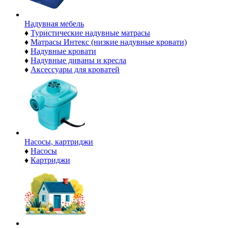
Надувная мебель
♦
Туристические надувные матрасы
♦
Матрасы Интекс (низкие надувные кровати)
♦
Надувные кровати
♦
Надувные диваны и кресла
♦
Аксессуары для кроватей
Насосы, картриджи
♦
Насосы
♦
Картриджи