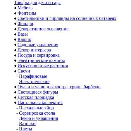
Товары для дачи и сада
♦
Мебель
♦
Фонтаны
♦
Светильники и гирлянды на солнечных батареях
♦
Фонари
♦
Декоративное освещение
♦
Вазы
♦
Кашпо
♦
Садовые украшения
♦
Декор интерьера
♦
Посуда и сервировка
♦
Электрические камины
♦
Искусственные растения
♦
Свечи
-
Парафиновые
-
Электрические
♦
Очаги и чаши для костра, гриль, барбекю
♦
Светящиеся фигуры
♦
Детская площадка
♦
Пасхальная коллекция
-
Пасхальные яйца
-
Сервировка стола
-
Декор и украшения
-
Вазочки
-
Цветы