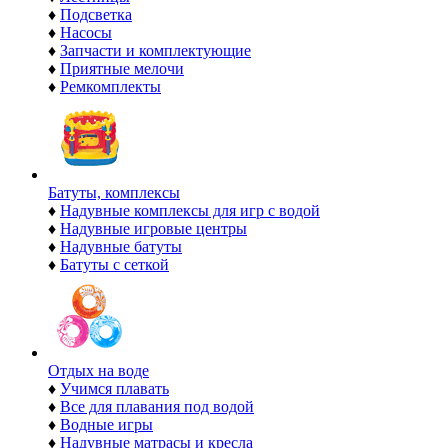
♦
Подсветка
♦
Насосы
♦
Запчасти и комплектующие
♦
Приятные мелочи
♦
Ремкомплекты
Батуты, комплексы
♦
Надувные комплексы для игр с водой
♦
Надувные игровые центры
♦
Надувные батуты
♦
Батуты с сеткой
Отдых на воде
♦
Учимся плавать
♦
Все для плавания под водой
♦
Водные игры
♦
Надувные матрасы и кресла