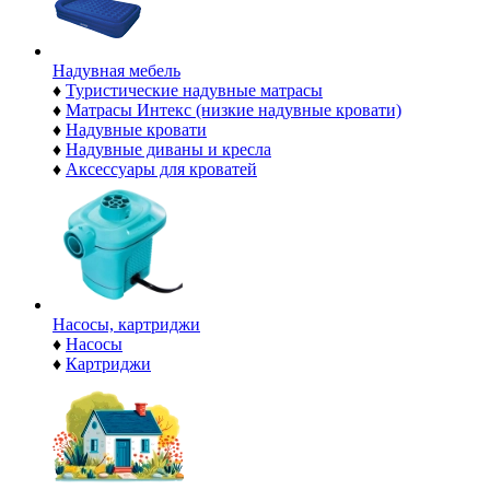
Надувная мебель
♦
Туристические надувные матрасы
♦
Матрасы Интекс (низкие надувные кровати)
♦
Надувные кровати
♦
Надувные диваны и кресла
♦
Аксессуары для кроватей
Насосы, картриджи
♦
Насосы
♦
Картриджи