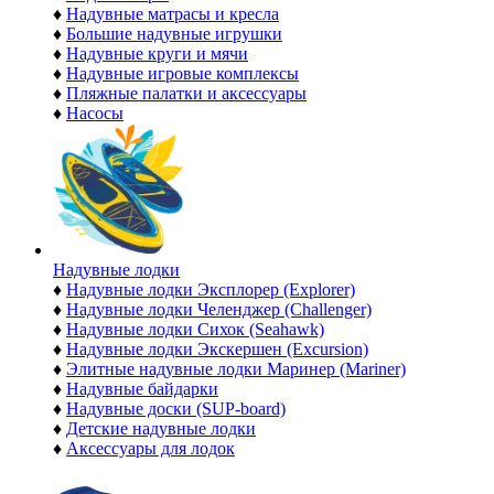
♦
Надувные матрасы и кресла
♦
Большие надувные игрушки
♦
Надувные круги и мячи
♦
Надувные игровые комплексы
♦
Пляжные палатки и аксессуары
♦
Насосы
Надувные лодки
♦
Надувные лодки Эксплорер (Explorer)
♦
Надувные лодки Челенджер (Challenger)
♦
Надувные лодки Сихок (Seahawk)
♦
Надувные лодки Экскершен (Excursion)
♦
Элитные надувные лодки Маринер (Mariner)
♦
Надувные байдарки
♦
Надувные доски (SUP-board)
♦
Детские надувные лодки
♦
Аксессуары для лодок