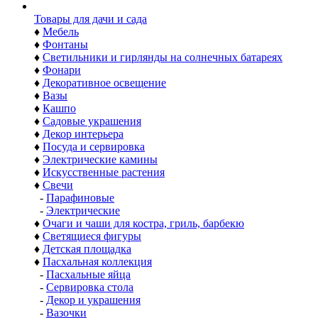
Товары для дачи и сада
♦
Мебель
♦
Фонтаны
♦
Светильники и гирлянды на солнечных батареях
♦
Фонари
♦
Декоративное освещение
♦
Вазы
♦
Кашпо
♦
Садовые украшения
♦
Декор интерьера
♦
Посуда и сервировка
♦
Электрические камины
♦
Искусственные растения
♦
Свечи
-
Парафиновые
-
Электрические
♦
Очаги и чаши для костра, гриль, барбекю
♦
Светящиеся фигуры
♦
Детская площадка
♦
Пасхальная коллекция
-
Пасхальные яйца
-
Сервировка стола
-
Декор и украшения
-
Вазочки