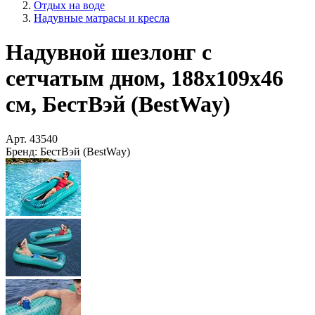
Отдых на воде
Надувные матрасы и кресла
Надувной шезлонг с
сетчатым дном, 188х109х46
см, БестВэй (BestWay)
Арт.
43540
Бренд:
БестВэй (BestWay)