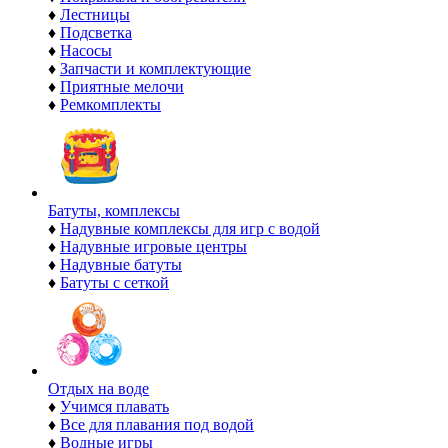
♦
Лестницы
♦
Подсветка
♦
Насосы
♦
Запчасти и комплектующие
♦
Приятные мелочи
♦
Ремкомплекты
Батуты, комплексы
♦
Надувные комплексы для игр с водой
♦
Надувные игровые центры
♦
Надувные батуты
♦
Батуты с сеткой
Отдых на воде
♦
Учимся плавать
♦
Все для плавания под водой
♦
Водные игры