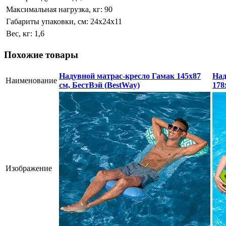
Максимальная нагрузка, кг:
90
Габариты упаковки, см:
24х24х11
Вес, кг:
1,6
Похожие товары
Надувной матрас-кресло Гамак 145х87
Над
Наименование
см, БестВэй (BestWay)
178
Изображение