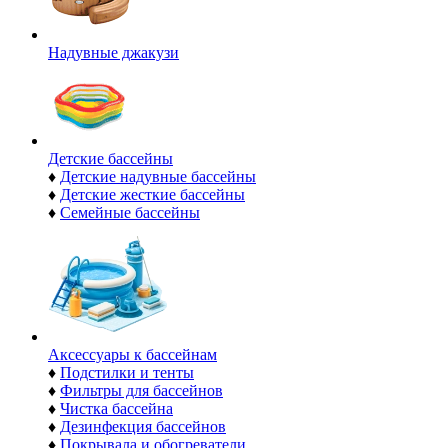
Надувные джакузи
Детские бассейны
♦
Детские надувные бассейны
♦
Детские жесткие бассейны
♦
Семейные бассейны
Аксессуары к бассейнам
♦
Подстилки и тенты
♦
Фильтры для бассейнов
♦
Чистка бассейна
♦
Дезинфекция бассейнов
♦
Покрывала и обогреватели