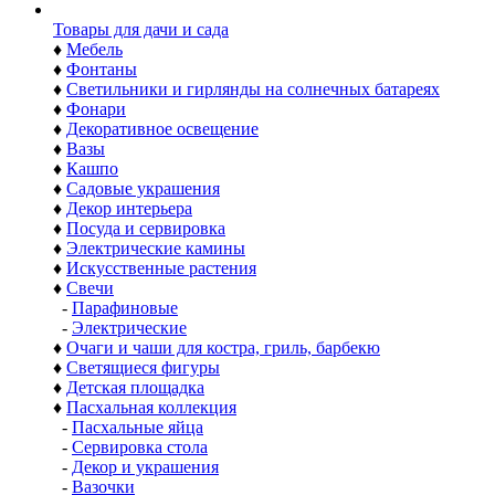
Товары для дачи и сада
♦
Мебель
♦
Фонтаны
♦
Светильники и гирлянды на солнечных батареях
♦
Фонари
♦
Декоративное освещение
♦
Вазы
♦
Кашпо
♦
Садовые украшения
♦
Декор интерьера
♦
Посуда и сервировка
♦
Электрические камины
♦
Искусственные растения
♦
Свечи
-
Парафиновые
-
Электрические
♦
Очаги и чаши для костра, гриль, барбекю
♦
Светящиеся фигуры
♦
Детская площадка
♦
Пасхальная коллекция
-
Пасхальные яйца
-
Сервировка стола
-
Декор и украшения
-
Вазочки