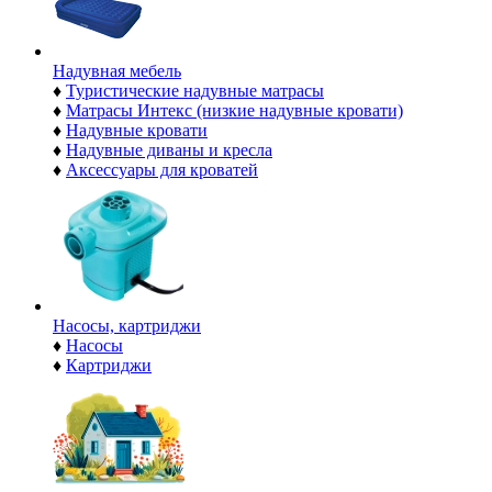
Надувная мебель
♦
Туристические надувные матрасы
♦
Матрасы Интекс (низкие надувные кровати)
♦
Надувные кровати
♦
Надувные диваны и кресла
♦
Аксессуары для кроватей
Насосы, картриджи
♦
Насосы
♦
Картриджи