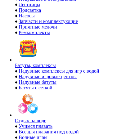
♦
Лестницы
♦
Подсветка
♦
Насосы
♦
Запчасти и комплектующие
♦
Приятные мелочи
♦
Ремкомплекты
Батуты, комплексы
♦
Надувные комплексы для игр с водой
♦
Надувные игровые центры
♦
Надувные батуты
♦
Батуты с сеткой
Отдых на воде
♦
Учимся плавать
♦
Все для плавания под водой
♦
Водные игры