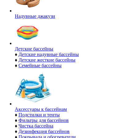
Надувные джакузи
Детские бассейны
♦
Детские надувные бассейны
♦
Детские жесткие бассейны
♦
Семейные бассейны
Аксессуары к бассейнам
♦
Подстилки и тенты
♦
Фильтры для бассейнов
♦
Чистка бассейна
♦
Дезинфекция бассейнов
♦
Покрывала и обогреватели