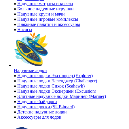
♦
Надувные матрасы и кресла
♦
Большие надувные игрушки
♦
Надувные круги и мячи
♦
Надувные игровые комплексы
♦
Пляжные палатки и аксессуары
♦
Насосы
Надувные лодки
♦
Надувные лодки Эксплорер (Explorer)
♦
Надувные лодки Челенджер (Challenger)
♦
Надувные лодки Сихок (Seahawk)
♦
Надувные лодки Экскершен (Excursion)
♦
Элитные надувные лодки Маринер (Mariner)
♦
Надувные байдарки
♦
Надувные доски (SUP-board)
♦
Детские надувные лодки
♦
Аксессуары для лодок