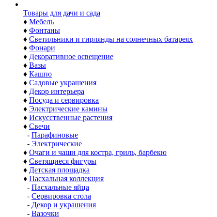
Товары для дачи и сада
♦
Мебель
♦
Фонтаны
♦
Светильники и гирлянды на солнечных батареях
♦
Фонари
♦
Декоративное освещение
♦
Вазы
♦
Кашпо
♦
Садовые украшения
♦
Декор интерьера
♦
Посуда и сервировка
♦
Электрические камины
♦
Искусственные растения
♦
Свечи
-
Парафиновые
-
Электрические
♦
Очаги и чаши для костра, гриль, барбекю
♦
Светящиеся фигуры
♦
Детская площадка
♦
Пасхальная коллекция
-
Пасхальные яйца
-
Сервировка стола
-
Декор и украшения
-
Вазочки