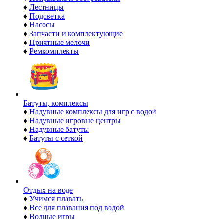
♦
Лестницы
♦
Подсветка
♦
Насосы
♦
Запчасти и комплектующие
♦
Приятные мелочи
♦
Ремкомплекты
Батуты, комплексы
♦
Надувные комплексы для игр с водой
♦
Надувные игровые центры
♦
Надувные батуты
♦
Батуты с сеткой
Отдых на воде
♦
Учимся плавать
♦
Все для плавания под водой
♦
Водные игры