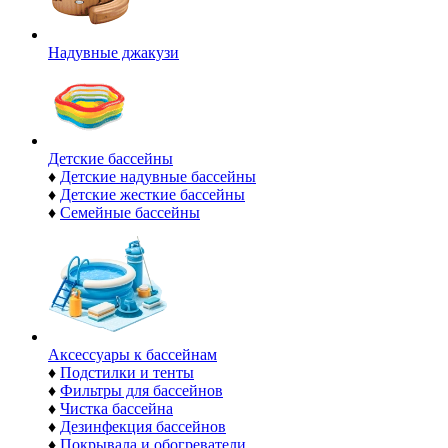
Надувные джакузи
Детские бассейны
♦
Детские надувные бассейны
♦
Детские жесткие бассейны
♦
Семейные бассейны
Аксессуары к бассейнам
♦
Подстилки и тенты
♦
Фильтры для бассейнов
♦
Чистка бассейна
♦
Дезинфекция бассейнов
♦
Покрывала и обогреватели