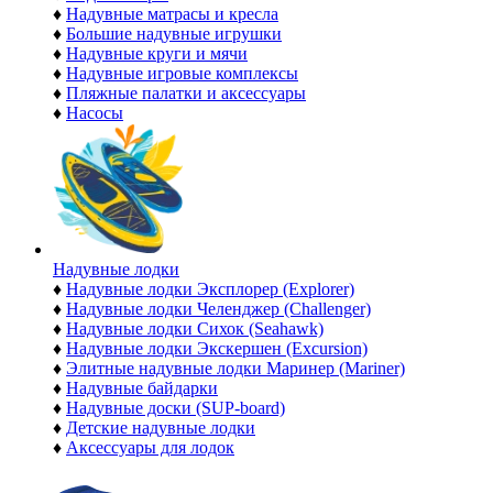
♦
Надувные матрасы и кресла
♦
Большие надувные игрушки
♦
Надувные круги и мячи
♦
Надувные игровые комплексы
♦
Пляжные палатки и аксессуары
♦
Насосы
Надувные лодки
♦
Надувные лодки Эксплорер (Explorer)
♦
Надувные лодки Челенджер (Challenger)
♦
Надувные лодки Сихок (Seahawk)
♦
Надувные лодки Экскершен (Excursion)
♦
Элитные надувные лодки Маринер (Mariner)
♦
Надувные байдарки
♦
Надувные доски (SUP-board)
♦
Детские надувные лодки
♦
Аксессуары для лодок