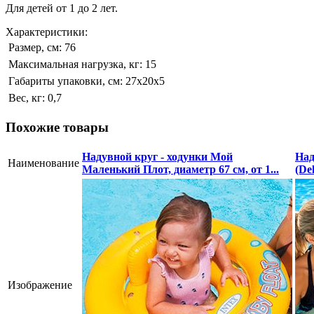
Для детей от 1 до 2 лет.
Характеристики:
Размер, см:
76
Максимальная нагрузка, кг:
15
Габариты упаковки, см:
27х20х5
Вес, кг:
0,7
Похожие товары
Надувной круг - ходунки Мой
Над
Наименование
Маленький Плот, диаметр 67 см, от 1...
(De
Изображение