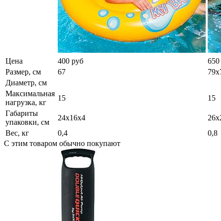
Цена
400 руб
650
Размер, см
67
79х
Диаметр, см
Максимальная
15
15
нагрузка, кг
Габариты
24х16х4
26х
упаковки, см
Вес, кг
0,4
0,8
С этим товаром обычно покупают