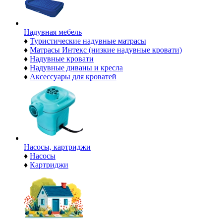
Надувная мебель
♦
Туристические надувные матрасы
♦
Матрасы Интекс (низкие надувные кровати)
♦
Надувные кровати
♦
Надувные диваны и кресла
♦
Аксессуары для кроватей
Насосы, картриджи
♦
Насосы
♦
Картриджи