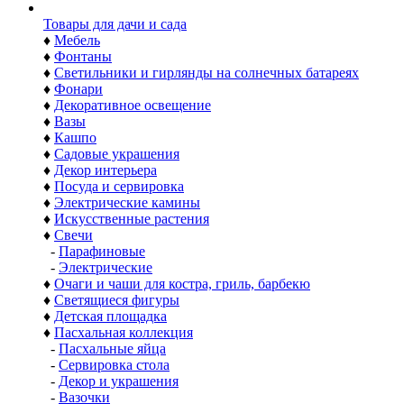
Товары для дачи и сада
♦
Мебель
♦
Фонтаны
♦
Светильники и гирлянды на солнечных батареях
♦
Фонари
♦
Декоративное освещение
♦
Вазы
♦
Кашпо
♦
Садовые украшения
♦
Декор интерьера
♦
Посуда и сервировка
♦
Электрические камины
♦
Искусственные растения
♦
Свечи
-
Парафиновые
-
Электрические
♦
Очаги и чаши для костра, гриль, барбекю
♦
Светящиеся фигуры
♦
Детская площадка
♦
Пасхальная коллекция
-
Пасхальные яйца
-
Сервировка стола
-
Декор и украшения
-
Вазочки