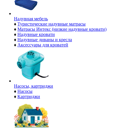
Надувная мебель
♦
Туристические надувные матрасы
♦
Матрасы Интекс (низкие надувные кровати)
♦
Надувные кровати
♦
Надувные диваны и кресла
♦
Аксессуары для кроватей
Насосы, картриджи
♦
Насосы
♦
Картриджи