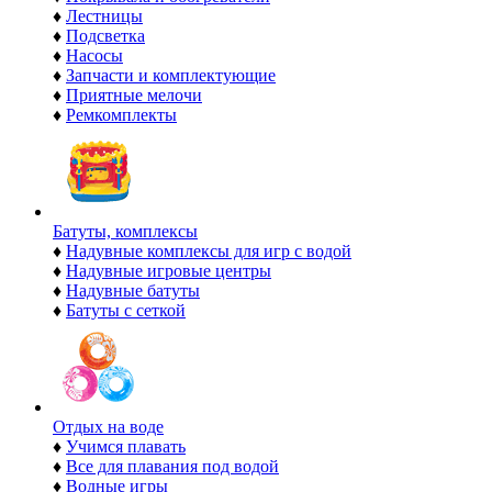
♦
Лестницы
♦
Подсветка
♦
Насосы
♦
Запчасти и комплектующие
♦
Приятные мелочи
♦
Ремкомплекты
Батуты, комплексы
♦
Надувные комплексы для игр с водой
♦
Надувные игровые центры
♦
Надувные батуты
♦
Батуты с сеткой
Отдых на воде
♦
Учимся плавать
♦
Все для плавания под водой
♦
Водные игры