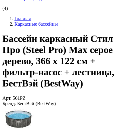
(4)
Главная
Каркасные бассейны
Бассейн каркасный Стил
Про (Steel Pro) Мах серое
дерево, 366 х 122 см +
фильтр-насос + лестница,
БестВэй (BestWay)
Арт.
561PZ
Бренд:
БестВэй (BestWay)