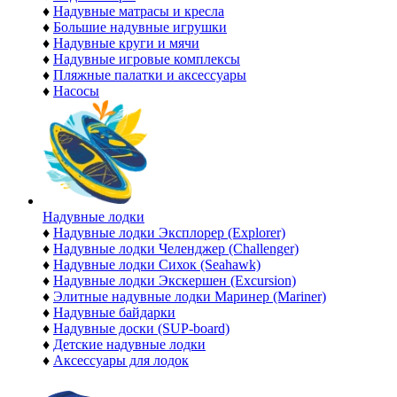
♦
Надувные матрасы и кресла
♦
Большие надувные игрушки
♦
Надувные круги и мячи
♦
Надувные игровые комплексы
♦
Пляжные палатки и аксессуары
♦
Насосы
Надувные лодки
♦
Надувные лодки Эксплорер (Explorer)
♦
Надувные лодки Челенджер (Challenger)
♦
Надувные лодки Сихок (Seahawk)
♦
Надувные лодки Экскершен (Excursion)
♦
Элитные надувные лодки Маринер (Mariner)
♦
Надувные байдарки
♦
Надувные доски (SUP-board)
♦
Детские надувные лодки
♦
Аксессуары для лодок