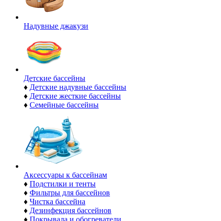
Надувные джакузи
Детские бассейны
♦
Детские надувные бассейны
♦
Детские жесткие бассейны
♦
Семейные бассейны
Аксессуары к бассейнам
♦
Подстилки и тенты
♦
Фильтры для бассейнов
♦
Чистка бассейна
♦
Дезинфекция бассейнов
♦
Покрывала и обогреватели