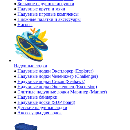
♦
Большие надувные игрушки
♦
Надувные круги и мячи
♦
Надувные игровые комплексы
♦
Пляжные палатки и аксессуары
♦
Насосы
Надувные лодки
♦
Надувные лодки Эксплорер (Explorer)
♦
Надувные лодки Челенджер (Challenger)
♦
Надувные лодки Сихок (Seahawk)
♦
Надувные лодки Экскершен (Excursion)
♦
Элитные надувные лодки Маринер (Mariner)
♦
Надувные байдарки
♦
Надувные доски (SUP-board)
♦
Детские надувные лодки
♦
Аксессуары для лодок