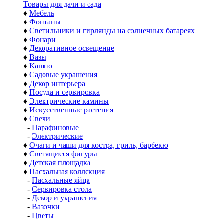
Товары для дачи и сада
♦
Мебель
♦
Фонтаны
♦
Светильники и гирлянды на солнечных батареях
♦
Фонари
♦
Декоративное освещение
♦
Вазы
♦
Кашпо
♦
Садовые украшения
♦
Декор интерьера
♦
Посуда и сервировка
♦
Электрические камины
♦
Искусственные растения
♦
Свечи
-
Парафиновые
-
Электрические
♦
Очаги и чаши для костра, гриль, барбекю
♦
Светящиеся фигуры
♦
Детская площадка
♦
Пасхальная коллекция
-
Пасхальные яйца
-
Сервировка стола
-
Декор и украшения
-
Вазочки
-
Цветы