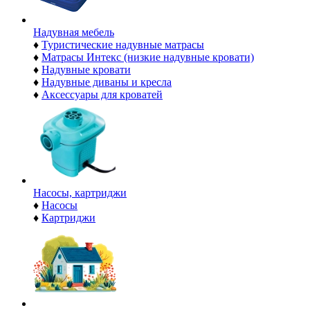
Надувная мебель
♦
Туристические надувные матрасы
♦
Матрасы Интекс (низкие надувные кровати)
♦
Надувные кровати
♦
Надувные диваны и кресла
♦
Аксессуары для кроватей
Насосы, картриджи
♦
Насосы
♦
Картриджи