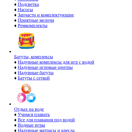
♦
Подсветка
♦
Насосы
♦
Запчасти и комплектующие
♦
Приятные мелочи
♦
Ремкомплекты
Батуты, комплексы
♦
Надувные комплексы для игр с водой
♦
Надувные игровые центры
♦
Надувные батуты
♦
Батуты с сеткой
Отдых на воде
♦
Учимся плавать
♦
Все для плавания под водой
♦
Водные игры
♦
Надувные матрасы и кресла