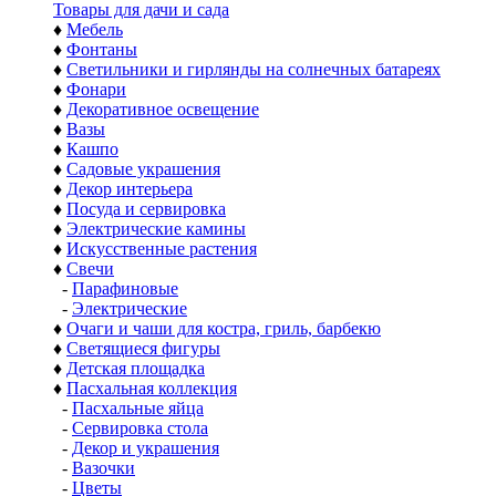
Товары для дачи и сада
♦
Мебель
♦
Фонтаны
♦
Светильники и гирлянды на солнечных батареях
♦
Фонари
♦
Декоративное освещение
♦
Вазы
♦
Кашпо
♦
Садовые украшения
♦
Декор интерьера
♦
Посуда и сервировка
♦
Электрические камины
♦
Искусственные растения
♦
Свечи
-
Парафиновые
-
Электрические
♦
Очаги и чаши для костра, гриль, барбекю
♦
Светящиеся фигуры
♦
Детская площадка
♦
Пасхальная коллекция
-
Пасхальные яйца
-
Сервировка стола
-
Декор и украшения
-
Вазочки
-
Цветы