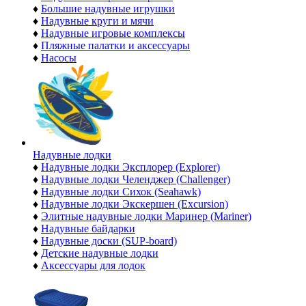
♦
Большие надувные игрушки
♦
Надувные круги и мячи
♦
Надувные игровые комплексы
♦
Пляжные палатки и аксессуары
♦
Насосы
Надувные лодки
♦
Надувные лодки Эксплорер (Explorer)
♦
Надувные лодки Челенджер (Challenger)
♦
Надувные лодки Сихок (Seahawk)
♦
Надувные лодки Экскершен (Excursion)
♦
Элитные надувные лодки Маринер (Mariner)
♦
Надувные байдарки
♦
Надувные доски (SUP-board)
♦
Детские надувные лодки
♦
Аксессуары для лодок