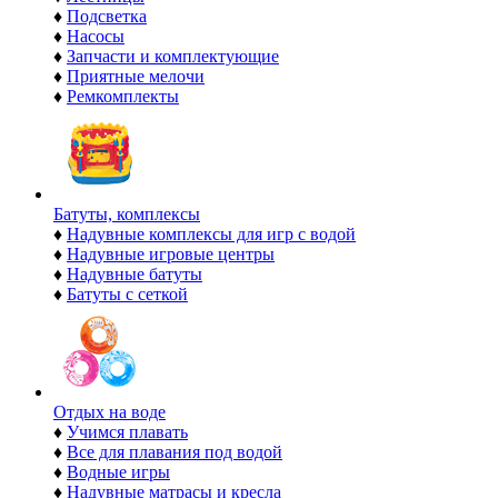
♦
Подсветка
♦
Насосы
♦
Запчасти и комплектующие
♦
Приятные мелочи
♦
Ремкомплекты
Батуты, комплексы
♦
Надувные комплексы для игр с водой
♦
Надувные игровые центры
♦
Надувные батуты
♦
Батуты с сеткой
Отдых на воде
♦
Учимся плавать
♦
Все для плавания под водой
♦
Водные игры
♦
Надувные матрасы и кресла