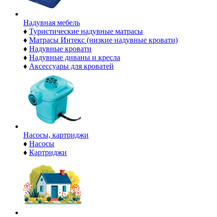
Надувная мебель
♦
Туристические надувные матрасы
♦
Матрасы Интекс (низкие надувные кровати)
♦
Надувные кровати
♦
Надувные диваны и кресла
♦
Аксессуары для кроватей
Насосы, картриджи
♦
Насосы
♦
Картриджи