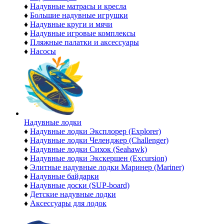
♦
Надувные матрасы и кресла
♦
Большие надувные игрушки
♦
Надувные круги и мячи
♦
Надувные игровые комплексы
♦
Пляжные палатки и аксессуары
♦
Насосы
Надувные лодки
♦
Надувные лодки Эксплорер (Explorer)
♦
Надувные лодки Челенджер (Challenger)
♦
Надувные лодки Сихок (Seahawk)
♦
Надувные лодки Экскершен (Excursion)
♦
Элитные надувные лодки Маринер (Mariner)
♦
Надувные байдарки
♦
Надувные доски (SUP-board)
♦
Детские надувные лодки
♦
Аксессуары для лодок