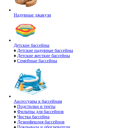
Надувные джакузи
Детские бассейны
♦
Детские надувные бассейны
♦
Детские жесткие бассейны
♦
Семейные бассейны
Аксессуары к бассейнам
♦
Подстилки и тенты
♦
Фильтры для бассейнов
♦
Чистка бассейна
♦
Дезинфекция бассейнов
♦
Покрывала и обогреватели