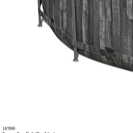
16'990