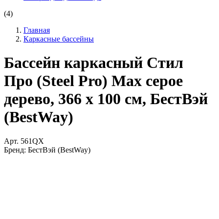
(4)
Главная
Каркасные бассейны
Бассейн каркасный Стил
Про (Steel Pro) Мах серое
дерево, 366 х 100 см, БестВэй
(BestWay)
Арт.
561QX
Бренд:
БестВэй (BestWay)