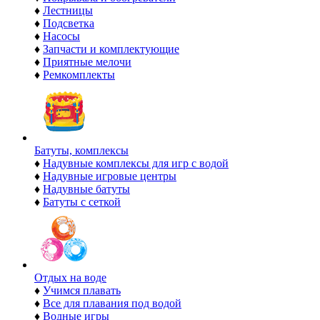
♦
Лестницы
♦
Подсветка
♦
Насосы
♦
Запчасти и комплектующие
♦
Приятные мелочи
♦
Ремкомплекты
Батуты, комплексы
♦
Надувные комплексы для игр с водой
♦
Надувные игровые центры
♦
Надувные батуты
♦
Батуты с сеткой
Отдых на воде
♦
Учимся плавать
♦
Все для плавания под водой
♦
Водные игры