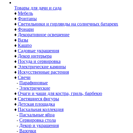
Товары для дачи и сада
♦
Мебель
♦
Фонтаны
♦
Светильники и гирлянды на солнечных батареях
♦
Фонари
♦
Декоративное освещение
♦
Вазы
♦
Кашпо
♦
Садовые украшения
♦
Декор интерьера
♦
Посуда и сервировка
♦
Электрические камины
♦
Искусственные растения
♦
Свечи
-
Парафиновые
-
Электрические
♦
Очаги и чаши для костра, гриль, барбекю
♦
Светящиеся фигуры
♦
Детская площадка
♦
Пасхальная коллекция
-
Пасхальные яйца
-
Сервировка стола
-
Декор и украшения
-
Вазочки