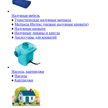
Надувная мебель
♦
Туристические надувные матрасы
♦
Матрасы Интекс (низкие надувные кровати)
♦
Надувные кровати
♦
Надувные диваны и кресла
♦
Аксессуары для кроватей
Насосы, картриджи
♦
Насосы
♦
Картриджи