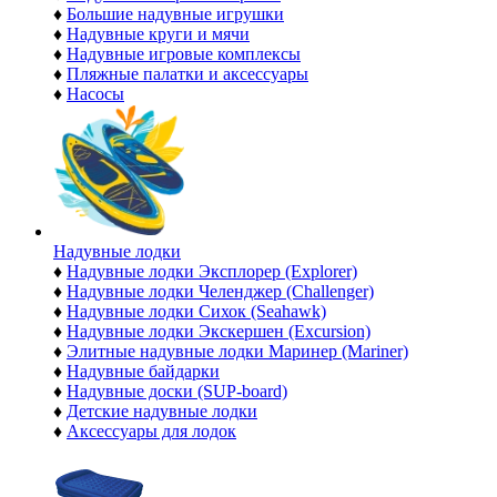
♦
Большие надувные игрушки
♦
Надувные круги и мячи
♦
Надувные игровые комплексы
♦
Пляжные палатки и аксессуары
♦
Насосы
Надувные лодки
♦
Надувные лодки Эксплорер (Explorer)
♦
Надувные лодки Челенджер (Challenger)
♦
Надувные лодки Сихок (Seahawk)
♦
Надувные лодки Экскершен (Excursion)
♦
Элитные надувные лодки Маринер (Mariner)
♦
Надувные байдарки
♦
Надувные доски (SUP-board)
♦
Детские надувные лодки
♦
Аксессуары для лодок