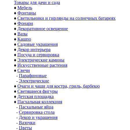
Товары для дачи и сада
♦
Мебель
♦
Фонтаны
♦
Светильники и гирлянды на солнечных батареях
♦
Фонари
♦
Декоративное освещение
♦
Вазы
♦
Кашпо
♦
Садовые украшения
♦
Декор интерьера
♦
Посуда и сервировка
♦
Электрические камины
♦
Искусственные растения
♦
Свечи
-
Парафиновые
-
Электрические
♦
Очаги и чаши для костра, гриль, барбекю
♦
Светящиеся фигуры
♦
Детская площадка
♦
Пасхальная коллекция
-
Пасхальные яйца
-
Сервировка стола
-
Декор и украшения
-
Вазочки
-
Цветы