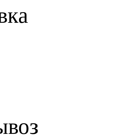
вкa
ывоз