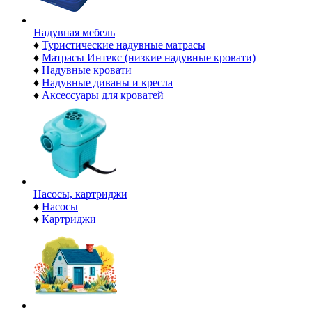
Надувная мебель
♦
Туристические надувные матрасы
♦
Матрасы Интекс (низкие надувные кровати)
♦
Надувные кровати
♦
Надувные диваны и кресла
♦
Аксессуары для кроватей
Насосы, картриджи
♦
Насосы
♦
Картриджи