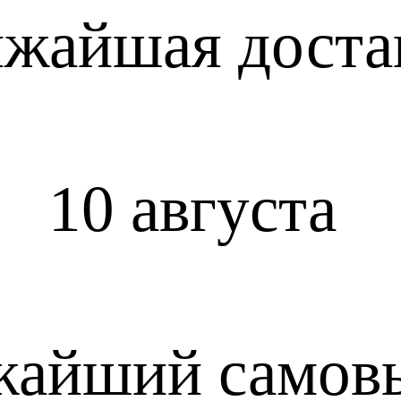
жайшая доста
10 августа
жайший самов