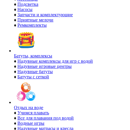
♦
Подсветка
♦
Насосы
♦
Запчасти и комплектующие
♦
Приятные мелочи
♦
Ремкомплекты
Батуты, комплексы
♦
Надувные комплексы для игр с водой
♦
Надувные игровые центры
♦
Надувные батуты
♦
Батуты с сеткой
Отдых на воде
♦
Учимся плавать
♦
Все для плавания под водой
♦
Водные игры
♦
Надувные матрасы и кресла