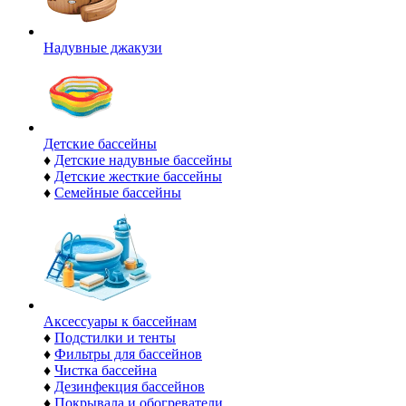
Надувные джакузи
Детские бассейны
♦
Детские надувные бассейны
♦
Детские жесткие бассейны
♦
Семейные бассейны
Аксессуары к бассейнам
♦
Подстилки и тенты
♦
Фильтры для бассейнов
♦
Чистка бассейна
♦
Дезинфекция бассейнов
♦
Покрывала и обогреватели