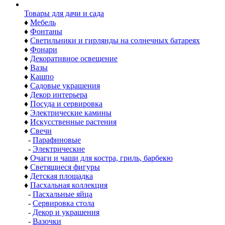
Товары для дачи и сада
♦
Мебель
♦
Фонтаны
♦
Светильники и гирлянды на солнечных батареях
♦
Фонари
♦
Декоративное освещение
♦
Вазы
♦
Кашпо
♦
Садовые украшения
♦
Декор интерьера
♦
Посуда и сервировка
♦
Электрические камины
♦
Искусственные растения
♦
Свечи
-
Парафиновые
-
Электрические
♦
Очаги и чаши для костра, гриль, барбекю
♦
Светящиеся фигуры
♦
Детская площадка
♦
Пасхальная коллекция
-
Пасхальные яйца
-
Сервировка стола
-
Декор и украшения
-
Вазочки