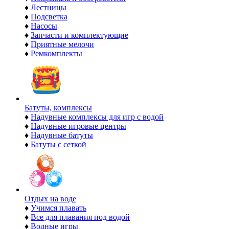
♦
Лестницы
♦
Подсветка
♦
Насосы
♦
Запчасти и комплектующие
♦
Приятные мелочи
♦
Ремкомплекты
Батуты, комплексы
♦
Надувные комплексы для игр с водой
♦
Надувные игровые центры
♦
Надувные батуты
♦
Батуты с сеткой
Отдых на воде
♦
Учимся плавать
♦
Все для плавания под водой
♦
Водные игры