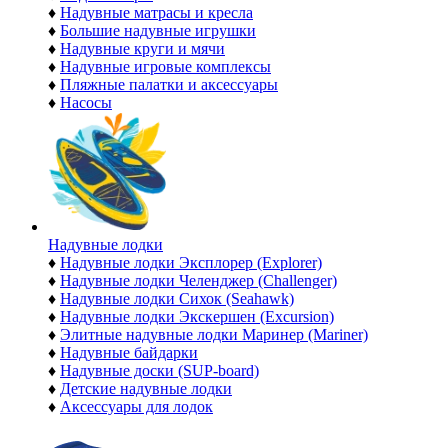
♦
Надувные матрасы и кресла
♦
Большие надувные игрушки
♦
Надувные круги и мячи
♦
Надувные игровые комплексы
♦
Пляжные палатки и аксессуары
♦
Насосы
Надувные лодки
♦
Надувные лодки Эксплорер (Explorer)
♦
Надувные лодки Челенджер (Challenger)
♦
Надувные лодки Сихок (Seahawk)
♦
Надувные лодки Экскершен (Excursion)
♦
Элитные надувные лодки Маринер (Mariner)
♦
Надувные байдарки
♦
Надувные доски (SUP-board)
♦
Детские надувные лодки
♦
Аксессуары для лодок