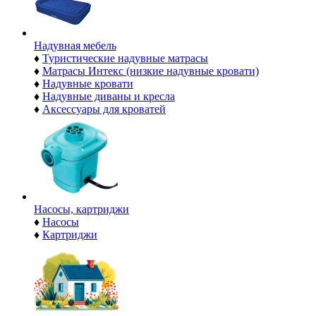
Надувная мебель
♦
Туристические надувные матрасы
♦
Матрасы Интекс (низкие надувные кровати)
♦
Надувные кровати
♦
Надувные диваны и кресла
♦
Аксессуары для кроватей
Насосы, картриджи
♦
Насосы
♦
Картриджи