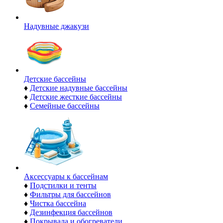
Надувные джакузи
Детские бассейны
♦
Детские надувные бассейны
♦
Детские жесткие бассейны
♦
Семейные бассейны
Аксессуары к бассейнам
♦
Подстилки и тенты
♦
Фильтры для бассейнов
♦
Чистка бассейна
♦
Дезинфекция бассейнов
♦
Покрывала и обогреватели