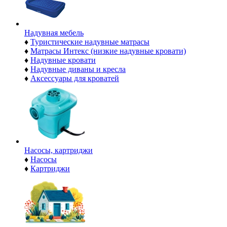
Надувная мебель
♦
Туристические надувные матрасы
♦
Матрасы Интекс (низкие надувные кровати)
♦
Надувные кровати
♦
Надувные диваны и кресла
♦
Аксессуары для кроватей
Насосы, картриджи
♦
Насосы
♦
Картриджи