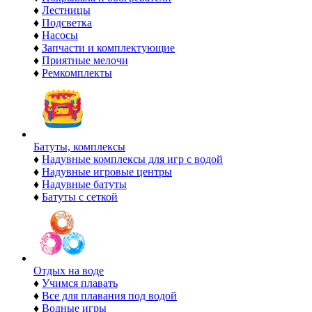
♦
Лестницы
♦
Подсветка
♦
Насосы
♦
Запчасти и комплектующие
♦
Приятные мелочи
♦
Ремкомплекты
Батуты, комплексы
♦
Надувные комплексы для игр с водой
♦
Надувные игровые центры
♦
Надувные батуты
♦
Батуты с сеткой
Отдых на воде
♦
Учимся плавать
♦
Все для плавания под водой
♦
Водные игры