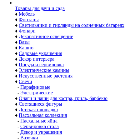
Товары для дачи и сада
♦
Мебель
♦
Фонтаны
♦
Светильники и гирлянды на солнечных батареях
♦
Фонари
♦
Декоративное освещение
♦
Вазы
♦
Кашпо
♦
Садовые украшения
♦
Декор интерьера
♦
Посуда и сервировка
♦
Электрические камины
♦
Искусственные растения
♦
Свечи
-
Парафиновые
-
Электрические
♦
Очаги и чаши для костра, гриль, барбекю
♦
Светящиеся фигуры
♦
Детская площадка
♦
Пасхальная коллекция
-
Пасхальные яйца
-
Сервировка стола
-
Декор и украшения
-
Вазочки