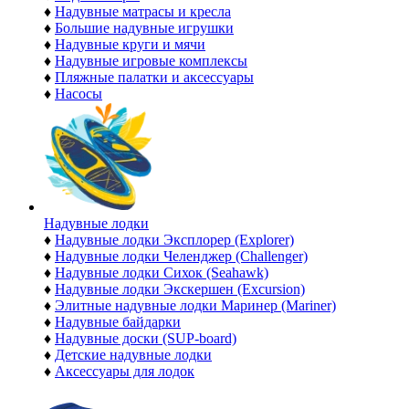
♦
Надувные матрасы и кресла
♦
Большие надувные игрушки
♦
Надувные круги и мячи
♦
Надувные игровые комплексы
♦
Пляжные палатки и аксессуары
♦
Насосы
Надувные лодки
♦
Надувные лодки Эксплорер (Explorer)
♦
Надувные лодки Челенджер (Challenger)
♦
Надувные лодки Сихок (Seahawk)
♦
Надувные лодки Экскершен (Excursion)
♦
Элитные надувные лодки Маринер (Mariner)
♦
Надувные байдарки
♦
Надувные доски (SUP-board)
♦
Детские надувные лодки
♦
Аксессуары для лодок