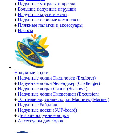
♦
Надувные матрасы и кресла
♦
Большие надувные игрушки
♦
Надувные круги и мячи
♦
Надувные игровые комплексы
♦
Пляжные палатки и аксессуары
♦
Насосы
Надувные лодки
♦
Надувные лодки Эксплорер (Explorer)
♦
Надувные лодки Челенджер (Challenger)
♦
Надувные лодки Сихок (Seahawk)
♦
Надувные лодки Экскершен (Excursion)
♦
Элитные надувные лодки Маринер (Mariner)
♦
Надувные байдарки
♦
Надувные доски (SUP-board)
♦
Детские надувные лодки
♦
Аксессуары для лодок