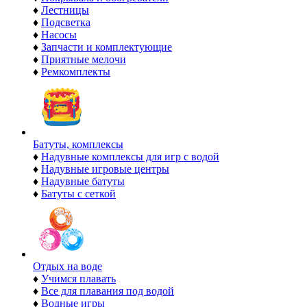
♦
Лестницы
♦
Подсветка
♦
Насосы
♦
Запчасти и комплектующие
♦
Приятные мелочи
♦
Ремкомплекты
Батуты, комплексы
♦
Надувные комплексы для игр с водой
♦
Надувные игровые центры
♦
Надувные батуты
♦
Батуты с сеткой
Отдых на воде
♦
Учимся плавать
♦
Все для плавания под водой
♦
Водные игры