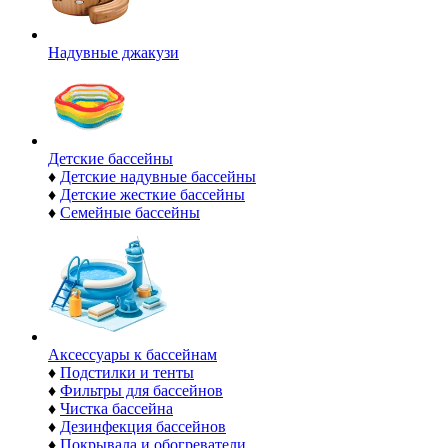
Надувные джакузи
Детские бассейны
♦
Детские надувные бассейны
♦
Детские жесткие бассейны
♦
Семейные бассейны
Аксессуары к бассейнам
♦
Подстилки и тенты
♦
Фильтры для бассейнов
♦
Чистка бассейна
♦
Дезинфекция бассейнов
♦
Покрывала и обогреватели