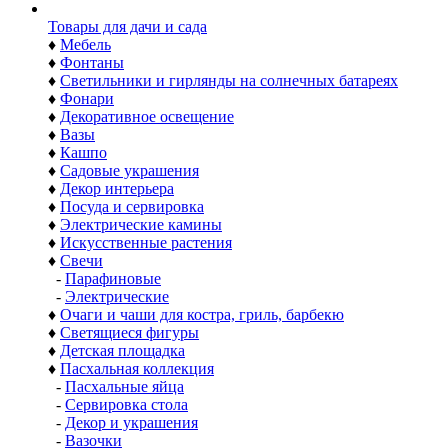
Товары для дачи и сада
♦
Мебель
♦
Фонтаны
♦
Светильники и гирлянды на солнечных батареях
♦
Фонари
♦
Декоративное освещение
♦
Вазы
♦
Кашпо
♦
Садовые украшения
♦
Декор интерьера
♦
Посуда и сервировка
♦
Электрические камины
♦
Искусственные растения
♦
Свечи
-
Парафиновые
-
Электрические
♦
Очаги и чаши для костра, гриль, барбекю
♦
Светящиеся фигуры
♦
Детская площадка
♦
Пасхальная коллекция
-
Пасхальные яйца
-
Сервировка стола
-
Декор и украшения
-
Вазочки