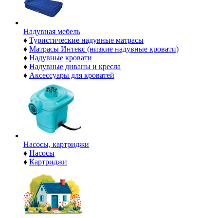
Надувная мебель
♦
Туристические надувные матрасы
♦
Матрасы Интекс (низкие надувные кровати)
♦
Надувные кровати
♦
Надувные диваны и кресла
♦
Аксессуары для кроватей
Насосы, картриджи
♦
Насосы
♦
Картриджи