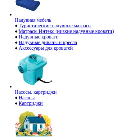
Надувная мебель
♦
Туристические надувные матрасы
♦
Матрасы Интекс (низкие надувные кровати)
♦
Надувные кровати
♦
Надувные диваны и кресла
♦
Аксессуары для кроватей
Насосы, картриджи
♦
Насосы
♦
Картриджи