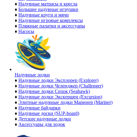
♦
Надувные матрасы и кресла
♦
Большие надувные игрушки
♦
Надувные круги и мячи
♦
Надувные игровые комплексы
♦
Пляжные палатки и аксессуары
♦
Насосы
Надувные лодки
♦
Надувные лодки Эксплорер (Explorer)
♦
Надувные лодки Челенджер (Challenger)
♦
Надувные лодки Сихок (Seahawk)
♦
Надувные лодки Экскершен (Excursion)
♦
Элитные надувные лодки Маринер (Mariner)
♦
Надувные байдарки
♦
Надувные доски (SUP-board)
♦
Детские надувные лодки
♦
Аксессуары для лодок