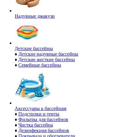
Надувные джакузи
Детские бассейны
♦
Детские надувные бассейны
♦
Детские жесткие бассейны
♦
Семейные бассейны
Аксессуары к бассейнам
♦
Подстилки и тенты
♦
Фильтры для бассейнов
♦
Чистка бассейна
♦
Дезинфекция бассейнов
♦
Покрывала и обогреватели