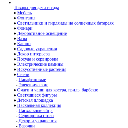
Товары для дачи и сада
♦
Мебель
♦
Фонтаны
♦
Светильники и гирлянды на солнечных батареях
♦
Фонари
♦
Декоративное освещение
♦
Вазы
♦
Кашпо
♦
Садовые украшения
♦
Декор интерьера
♦
Посуда и сервировка
♦
Электрические камины
♦
Искусственные растения
♦
Свечи
-
Парафиновые
-
Электрические
♦
Очаги и чаши для костра, гриль, барбекю
♦
Светящиеся фигуры
♦
Детская площадка
♦
Пасхальная коллекция
-
Пасхальные яйца
-
Сервировка стола
-
Декор и украшения
-
Вазочки