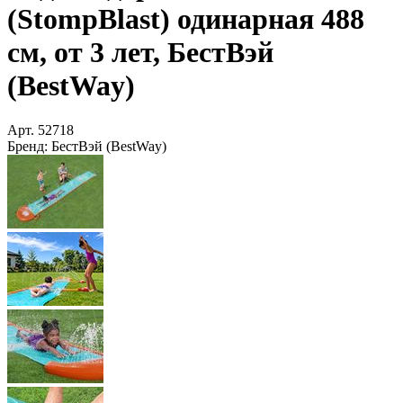
(StompBlast) одинарная 488
см, от 3 лет, БестВэй
(BestWay)
Арт.
52718
Бренд:
БестВэй (BestWay)