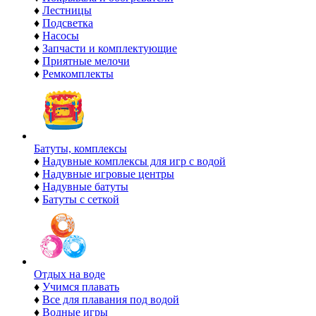
♦
Лестницы
♦
Подсветка
♦
Насосы
♦
Запчасти и комплектующие
♦
Приятные мелочи
♦
Ремкомплекты
Батуты, комплексы
♦
Надувные комплексы для игр с водой
♦
Надувные игровые центры
♦
Надувные батуты
♦
Батуты с сеткой
Отдых на воде
♦
Учимся плавать
♦
Все для плавания под водой
♦
Водные игры