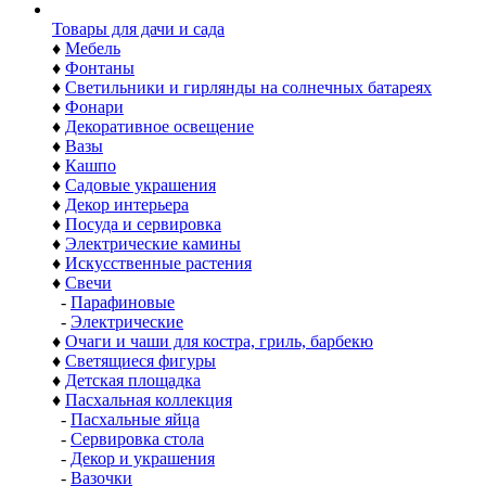
Товары для дачи и сада
♦
Мебель
♦
Фонтаны
♦
Светильники и гирлянды на солнечных батареях
♦
Фонари
♦
Декоративное освещение
♦
Вазы
♦
Кашпо
♦
Садовые украшения
♦
Декор интерьера
♦
Посуда и сервировка
♦
Электрические камины
♦
Искусственные растения
♦
Свечи
-
Парафиновые
-
Электрические
♦
Очаги и чаши для костра, гриль, барбекю
♦
Светящиеся фигуры
♦
Детская площадка
♦
Пасхальная коллекция
-
Пасхальные яйца
-
Сервировка стола
-
Декор и украшения
-
Вазочки