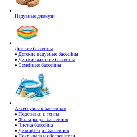
Надувные джакузи
Детские бассейны
♦
Детские надувные бассейны
♦
Детские жесткие бассейны
♦
Семейные бассейны
Аксессуары к бассейнам
♦
Подстилки и тенты
♦
Фильтры для бассейнов
♦
Чистка бассейна
♦
Дезинфекция бассейнов
♦
Покрывала и обогреватели