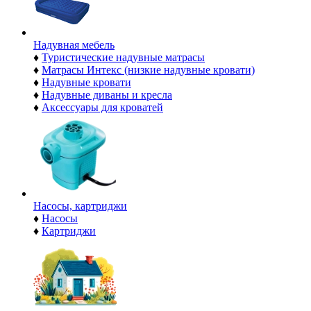
Надувная мебель
♦
Туристические надувные матрасы
♦
Матрасы Интекс (низкие надувные кровати)
♦
Надувные кровати
♦
Надувные диваны и кресла
♦
Аксессуары для кроватей
Насосы, картриджи
♦
Насосы
♦
Картриджи