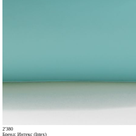
2'380
Бренд:
Интекс (Intex)