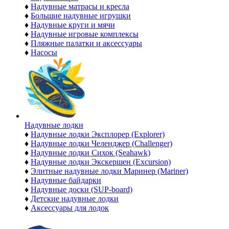
♦
Надувные матрасы и кресла
♦
Большие надувные игрушки
♦
Надувные круги и мячи
♦
Надувные игровые комплексы
♦
Пляжные палатки и аксессуары
♦
Насосы
Надувные лодки
♦
Надувные лодки Эксплорер (Explorer)
♦
Надувные лодки Челенджер (Challenger)
♦
Надувные лодки Сихок (Seahawk)
♦
Надувные лодки Экскершен (Excursion)
♦
Элитные надувные лодки Маринер (Mariner)
♦
Надувные байдарки
♦
Надувные доски (SUP-board)
♦
Детские надувные лодки
♦
Аксессуары для лодок