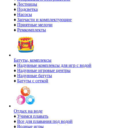
♦
Лестницы
♦
Подсветка
♦
Насосы
♦
Запчасти и комплектующие
♦
Приятные мелочи
♦
Ремкомплекты
Батуты, комплексы
♦
Надувные комплексы для игр с водой
♦
Надувные игровые центры
♦
Надувные батуты
♦
Батуты с сеткой
Отдых на воде
♦
Учимся плавать
♦
Все для плавания под водой
♦
Водные игры