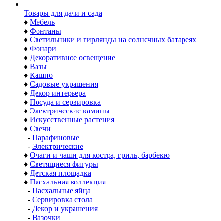
Товары для дачи и сада
♦
Мебель
♦
Фонтаны
♦
Светильники и гирлянды на солнечных батареях
♦
Фонари
♦
Декоративное освещение
♦
Вазы
♦
Кашпо
♦
Садовые украшения
♦
Декор интерьера
♦
Посуда и сервировка
♦
Электрические камины
♦
Искусственные растения
♦
Свечи
-
Парафиновые
-
Электрические
♦
Очаги и чаши для костра, гриль, барбекю
♦
Светящиеся фигуры
♦
Детская площадка
♦
Пасхальная коллекция
-
Пасхальные яйца
-
Сервировка стола
-
Декор и украшения
-
Вазочки