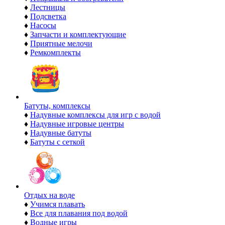
♦
Лестницы
♦
Подсветка
♦
Насосы
♦
Запчасти и комплектующие
♦
Приятные мелочи
♦
Ремкомплекты
Батуты, комплексы
♦
Надувные комплексы для игр с водой
♦
Надувные игровые центры
♦
Надувные батуты
♦
Батуты с сеткой
Отдых на воде
♦
Учимся плавать
♦
Все для плавания под водой
♦
Водные игры