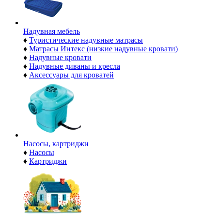
Надувная мебель
♦
Туристические надувные матрасы
♦
Матрасы Интекс (низкие надувные кровати)
♦
Надувные кровати
♦
Надувные диваны и кресла
♦
Аксессуары для кроватей
Насосы, картриджи
♦
Насосы
♦
Картриджи