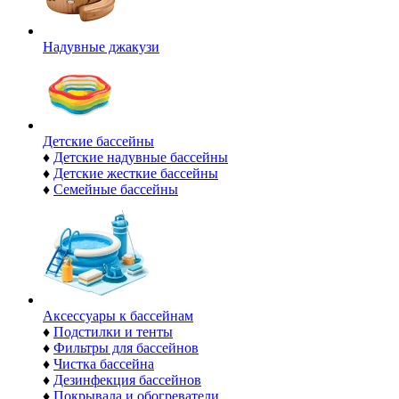
Надувные джакузи
Детские бассейны
♦
Детские надувные бассейны
♦
Детские жесткие бассейны
♦
Семейные бассейны
Аксессуары к бассейнам
♦
Подстилки и тенты
♦
Фильтры для бассейнов
♦
Чистка бассейна
♦
Дезинфекция бассейнов
♦
Покрывала и обогреватели