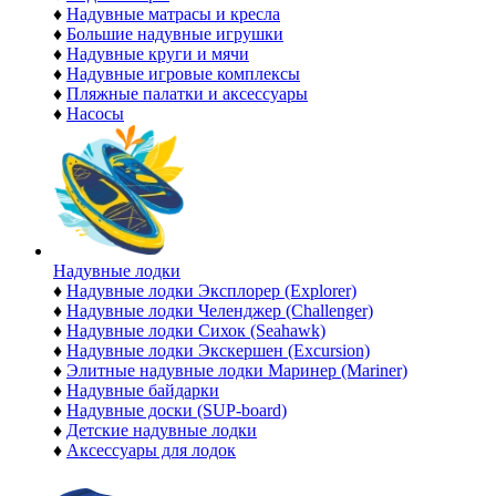
♦
Надувные матрасы и кресла
♦
Большие надувные игрушки
♦
Надувные круги и мячи
♦
Надувные игровые комплексы
♦
Пляжные палатки и аксессуары
♦
Насосы
Надувные лодки
♦
Надувные лодки Эксплорер (Explorer)
♦
Надувные лодки Челенджер (Challenger)
♦
Надувные лодки Сихок (Seahawk)
♦
Надувные лодки Экскершен (Excursion)
♦
Элитные надувные лодки Маринер (Mariner)
♦
Надувные байдарки
♦
Надувные доски (SUP-board)
♦
Детские надувные лодки
♦
Аксессуары для лодок