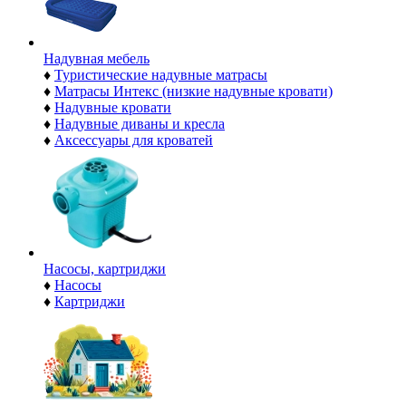
Надувная мебель
♦
Туристические надувные матрасы
♦
Матрасы Интекс (низкие надувные кровати)
♦
Надувные кровати
♦
Надувные диваны и кресла
♦
Аксессуары для кроватей
Насосы, картриджи
♦
Насосы
♦
Картриджи