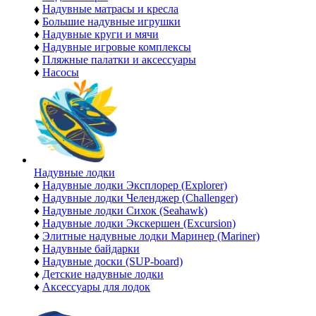
♦
Надувные матрасы и кресла
♦
Большие надувные игрушки
♦
Надувные круги и мячи
♦
Надувные игровые комплексы
♦
Пляжные палатки и аксессуары
♦
Насосы
Надувные лодки
♦
Надувные лодки Эксплорер (Explorer)
♦
Надувные лодки Челенджер (Challenger)
♦
Надувные лодки Сихок (Seahawk)
♦
Надувные лодки Экскершен (Excursion)
♦
Элитные надувные лодки Маринер (Mariner)
♦
Надувные байдарки
♦
Надувные доски (SUP-board)
♦
Детские надувные лодки
♦
Аксессуары для лодок