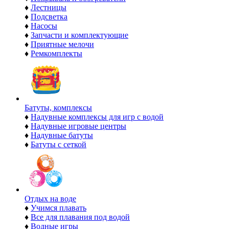
♦
Лестницы
♦
Подсветка
♦
Насосы
♦
Запчасти и комплектующие
♦
Приятные мелочи
♦
Ремкомплекты
Батуты, комплексы
♦
Надувные комплексы для игр с водой
♦
Надувные игровые центры
♦
Надувные батуты
♦
Батуты с сеткой
Отдых на воде
♦
Учимся плавать
♦
Все для плавания под водой
♦
Водные игры