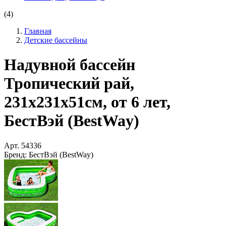
(4)
Главная
Детские бассейны
Надувной бассейн
Тропический рай,
231x231x51см, от 6 лет,
БестВэй (BestWay)
Арт.
54336
Бренд:
БестВэй (BestWay)