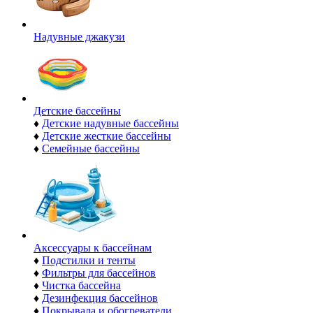
Надувные джакузи
Детские бассейны
♦
Детские надувные бассейны
♦
Детские жесткие бассейны
♦
Семейные бассейны
Аксессуары к бассейнам
♦
Подстилки и тенты
♦
Фильтры для бассейнов
♦
Чистка бассейна
♦
Дезинфекция бассейнов
♦
Покрывала и обогреватели