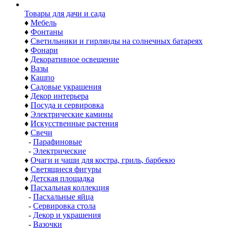
Товары для дачи и сада
♦
Мебель
♦
Фонтаны
♦
Светильники и гирлянды на солнечных батареях
♦
Фонари
♦
Декоративное освещение
♦
Вазы
♦
Кашпо
♦
Садовые украшения
♦
Декор интерьера
♦
Посуда и сервировка
♦
Электрические камины
♦
Искусственные растения
♦
Свечи
-
Парафиновые
-
Электрические
♦
Очаги и чаши для костра, гриль, барбекю
♦
Светящиеся фигуры
♦
Детская площадка
♦
Пасхальная коллекция
-
Пасхальные яйца
-
Сервировка стола
-
Декор и украшения
-
Вазочки