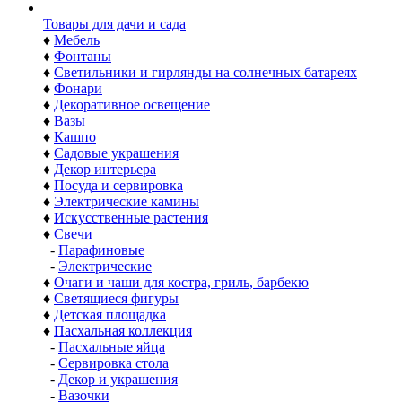
Товары для дачи и сада
♦
Мебель
♦
Фонтаны
♦
Светильники и гирлянды на солнечных батареях
♦
Фонари
♦
Декоративное освещение
♦
Вазы
♦
Кашпо
♦
Садовые украшения
♦
Декор интерьера
♦
Посуда и сервировка
♦
Электрические камины
♦
Искусственные растения
♦
Свечи
-
Парафиновые
-
Электрические
♦
Очаги и чаши для костра, гриль, барбекю
♦
Светящиеся фигуры
♦
Детская площадка
♦
Пасхальная коллекция
-
Пасхальные яйца
-
Сервировка стола
-
Декор и украшения
-
Вазочки