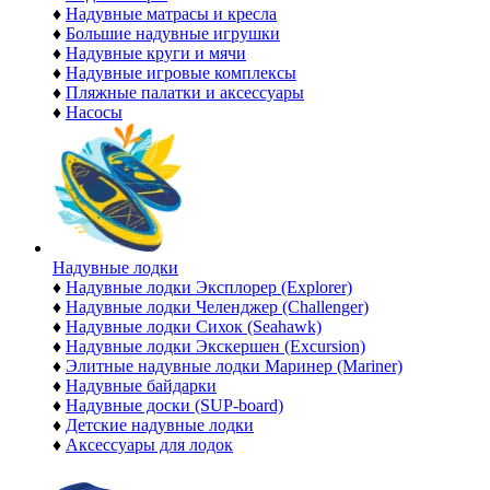
♦
Надувные матрасы и кресла
♦
Большие надувные игрушки
♦
Надувные круги и мячи
♦
Надувные игровые комплексы
♦
Пляжные палатки и аксессуары
♦
Насосы
Надувные лодки
♦
Надувные лодки Эксплорер (Explorer)
♦
Надувные лодки Челенджер (Challenger)
♦
Надувные лодки Сихок (Seahawk)
♦
Надувные лодки Экскершен (Excursion)
♦
Элитные надувные лодки Маринер (Mariner)
♦
Надувные байдарки
♦
Надувные доски (SUP-board)
♦
Детские надувные лодки
♦
Аксессуары для лодок