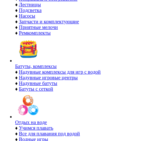
♦
Лестницы
♦
Подсветка
♦
Насосы
♦
Запчасти и комплектующие
♦
Приятные мелочи
♦
Ремкомплекты
Батуты, комплексы
♦
Надувные комплексы для игр с водой
♦
Надувные игровые центры
♦
Надувные батуты
♦
Батуты с сеткой
Отдых на воде
♦
Учимся плавать
♦
Все для плавания под водой
♦
Водные игры