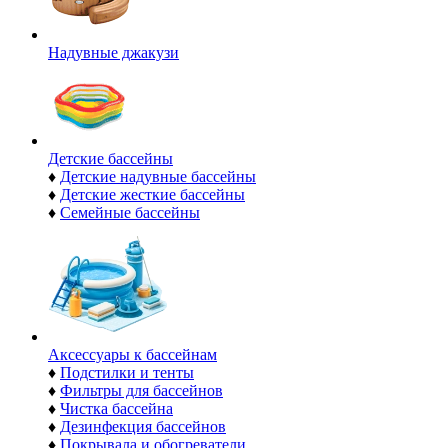
Надувные джакузи
Детские бассейны
♦
Детские надувные бассейны
♦
Детские жесткие бассейны
♦
Семейные бассейны
Аксессуары к бассейнам
♦
Подстилки и тенты
♦
Фильтры для бассейнов
♦
Чистка бассейна
♦
Дезинфекция бассейнов
♦
Покрывала и обогреватели