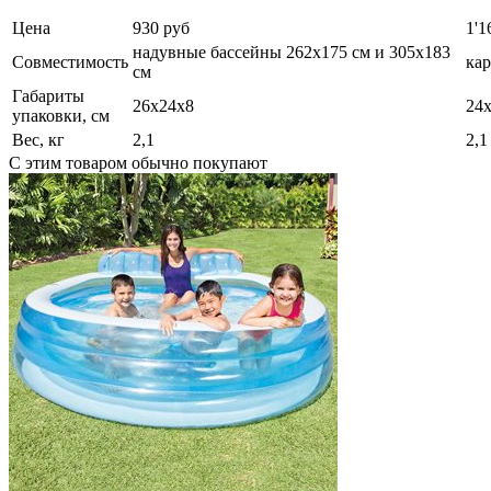
Цена
930 руб
1'1
надувные бассейны 262х175 см и 305х183
Совместимость
кар
см
Габариты
26х24х8
24
упаковки, см
Вес, кг
2,1
2,1
С этим товаром обычно покупают