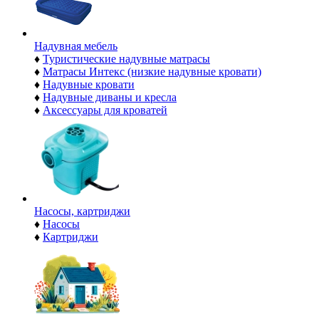
Надувная мебель
♦
Туристические надувные матрасы
♦
Матрасы Интекс (низкие надувные кровати)
♦
Надувные кровати
♦
Надувные диваны и кресла
♦
Аксессуары для кроватей
Насосы, картриджи
♦
Насосы
♦
Картриджи