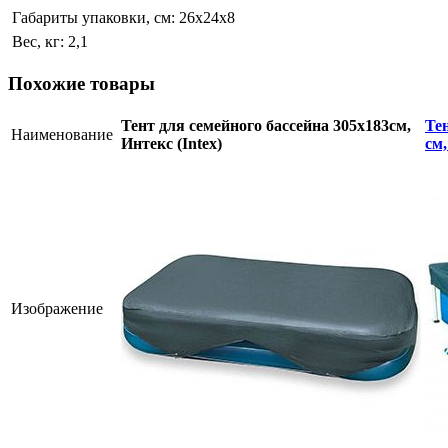
Габариты упаковки, см:
26х24х8
Вес, кг:
2,1
Похожие товары
Тент для семейного бассейна 305х183см,
Те
Наименование
Интекс (Intex)
см,
Изображение