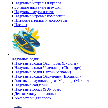
♦
Надувные матрасы и кресла
♦
Большие надувные игрушки
♦
Надувные круги и мячи
♦
Надувные игровые комплексы
♦
Пляжные палатки и аксессуары
♦
Насосы
Надувные лодки
♦
Надувные лодки Эксплорер (Explorer)
♦
Надувные лодки Челенджер (Challenger)
♦
Надувные лодки Сихок (Seahawk)
♦
Надувные лодки Экскершен (Excursion)
♦
Элитные надувные лодки Маринер (Mariner)
♦
Надувные байдарки
♦
Надувные доски (SUP-board)
♦
Детские надувные лодки
♦
Аксессуары для лодок