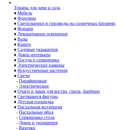
Товары для дачи и сада
♦
Мебель
♦
Фонтаны
♦
Светильники и гирлянды на солнечных батареях
♦
Фонари
♦
Декоративное освещение
♦
Вазы
♦
Кашпо
♦
Садовые украшения
♦
Декор интерьера
♦
Посуда и сервировка
♦
Электрические камины
♦
Искусственные растения
♦
Свечи
-
Парафиновые
-
Электрические
♦
Очаги и чаши для костра, гриль, барбекю
♦
Светящиеся фигуры
♦
Детская площадка
♦
Пасхальная коллекция
-
Пасхальные яйца
-
Сервировка стола
-
Декор и украшения
-
Вазочки