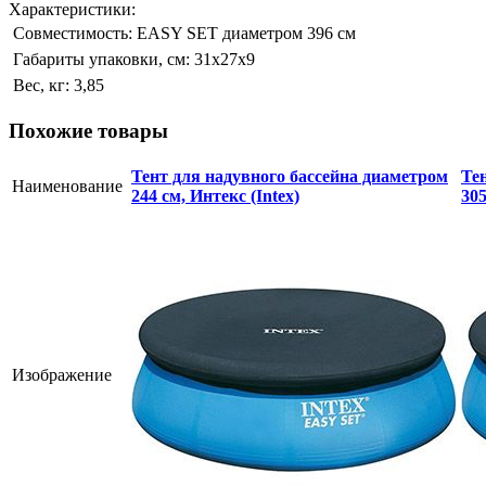
Характеристики:
Совместимость:
EASY SET диаметром 396 см
Габариты упаковки, см:
31х27х9
Вес, кг:
3,85
Похожие товары
Тент для надувного бассейна диаметром
Те
Наименование
244 см, Интекс (Intex)
305
Изображение