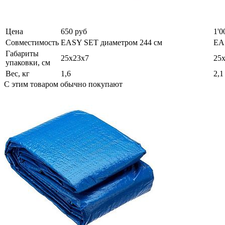
Цена
650 руб
1'0
Совместимость
EASY SET диаметром 244 см
EA
Габариты
25х23х7
25
упаковки, см
Вес, кг
1,6
2,1
С этим товаром обычно покупают