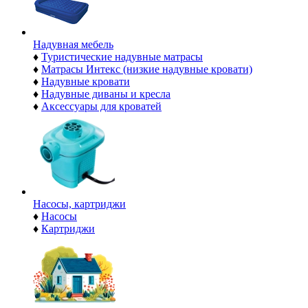
Надувная мебель
♦
Туристические надувные матрасы
♦
Матрасы Интекс (низкие надувные кровати)
♦
Надувные кровати
♦
Надувные диваны и кресла
♦
Аксессуары для кроватей
Насосы, картриджи
♦
Насосы
♦
Картриджи