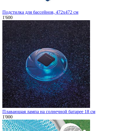
Подстилка для бассейнов, 472х472 см
1'600
Плавающая лампа на солнечной батарее 18 см
1'000