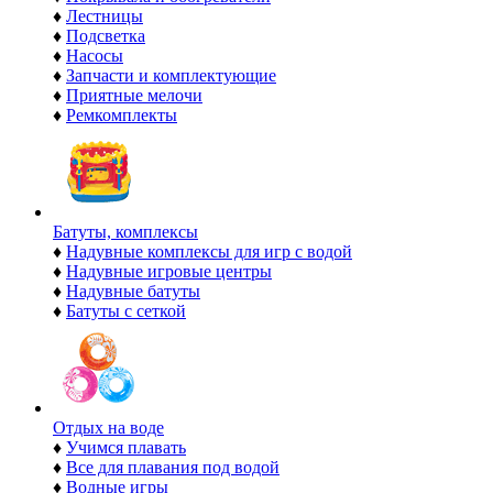
♦
Лестницы
♦
Подсветка
♦
Насосы
♦
Запчасти и комплектующие
♦
Приятные мелочи
♦
Ремкомплекты
Батуты, комплексы
♦
Надувные комплексы для игр с водой
♦
Надувные игровые центры
♦
Надувные батуты
♦
Батуты с сеткой
Отдых на воде
♦
Учимся плавать
♦
Все для плавания под водой
♦
Водные игры