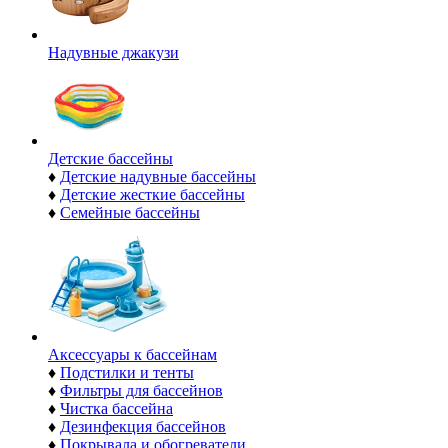
Надувные джакузи
Детские бассейны
♦
Детские надувные бассейны
♦
Детские жесткие бассейны
♦
Семейные бассейны
Аксессуары к бассейнам
♦
Подстилки и тенты
♦
Фильтры для бассейнов
♦
Чистка бассейна
♦
Дезинфекция бассейнов
♦
Покрывала и обогреватели