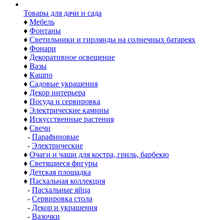
Товары для дачи и сада
♦
Мебель
♦
Фонтаны
♦
Светильники и гирлянды на солнечных батареях
♦
Фонари
♦
Декоративное освещение
♦
Вазы
♦
Кашпо
♦
Садовые украшения
♦
Декор интерьера
♦
Посуда и сервировка
♦
Электрические камины
♦
Искусственные растения
♦
Свечи
-
Парафиновые
-
Электрические
♦
Очаги и чаши для костра, гриль, барбекю
♦
Светящиеся фигуры
♦
Детская площадка
♦
Пасхальная коллекция
-
Пасхальные яйца
-
Сервировка стола
-
Декор и украшения
-
Вазочки