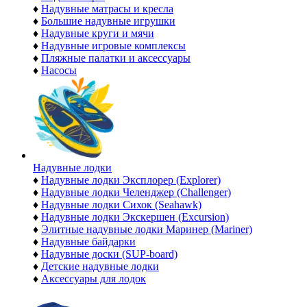
♦
Надувные матрасы и кресла
♦
Большие надувные игрушки
♦
Надувные круги и мячи
♦
Надувные игровые комплексы
♦
Пляжные палатки и аксессуары
♦
Насосы
Надувные лодки
♦
Надувные лодки Эксплорер (Explorer)
♦
Надувные лодки Челенджер (Challenger)
♦
Надувные лодки Сихок (Seahawk)
♦
Надувные лодки Экскершен (Excursion)
♦
Элитные надувные лодки Маринер (Mariner)
♦
Надувные байдарки
♦
Надувные доски (SUP-board)
♦
Детские надувные лодки
♦
Аксессуары для лодок