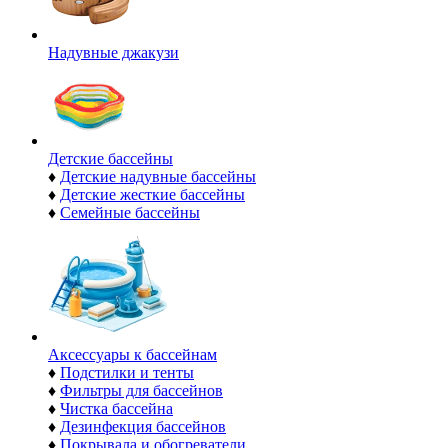
Надувные джакузи
Детские бассейны
♦
Детские надувные бассейны
♦
Детские жесткие бассейны
♦
Семейные бассейны
Аксессуары к бассейнам
♦
Подстилки и тенты
♦
Фильтры для бассейнов
♦
Чистка бассейна
♦
Дезинфекция бассейнов
♦
Покрывала и обогреватели