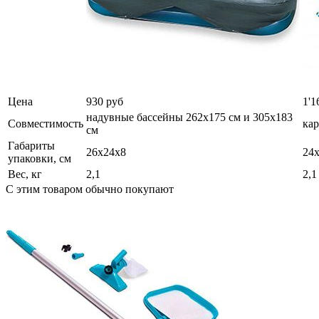
Цена
930 руб
1'1
надувные бассейны 262х175 см и 305х183
Совместимость
кар
см
Габариты
26х24х8
24
упаковки, см
Вес, кг
2,1
2,1
С этим товаром обычно покупают