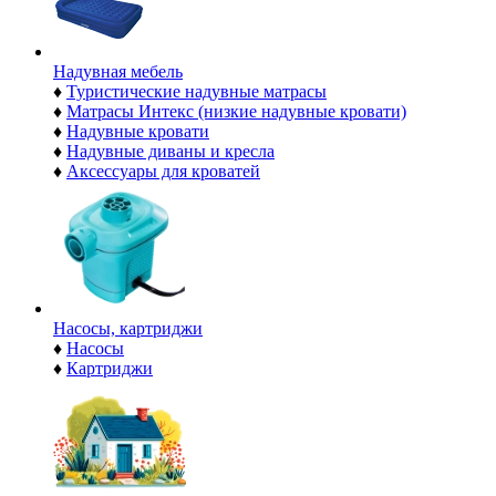
Надувная мебель
♦
Туристические надувные матрасы
♦
Матрасы Интекс (низкие надувные кровати)
♦
Надувные кровати
♦
Надувные диваны и кресла
♦
Аксессуары для кроватей
Насосы, картриджи
♦
Насосы
♦
Картриджи