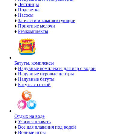
♦
Лестницы
♦
Подсветка
♦
Насосы
♦
Запчасти и комплектующие
♦
Приятные мелочи
♦
Ремкомплекты
Батуты, комплексы
♦
Надувные комплексы для игр с водой
♦
Надувные игровые центры
♦
Надувные батуты
♦
Батуты с сеткой
Отдых на воде
♦
Учимся плавать
♦
Все для плавания под водой
♦
Водные игры