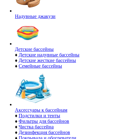
Надувные джакузи
Детские бассейны
♦
Детские надувные бассейны
♦
Детские жесткие бассейны
♦
Семейные бассейны
Аксессуары к бассейнам
♦
Подстилки и тенты
♦
Фильтры для бассейнов
♦
Чистка бассейна
♦
Дезинфекция бассейнов
♦
Покрывала и обогреватели