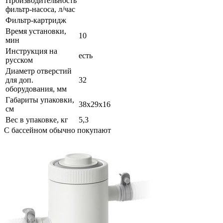
Производительность
фильтр-насоса, л/час
Фильтр-картридж
Время установки,
10
мин
Инструкция на
есть
русском
Диаметр отверстий
для доп.
32
оборудования, мм
Габариты упаковки,
38х29х16
см
Вес в упаковке, кг
5,3
C бассейном обычно покупают