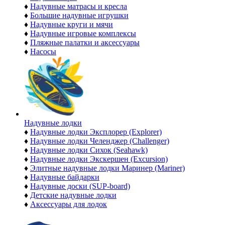
♦
Надувные матрасы и кресла
♦
Большие надувные игрушки
♦
Надувные круги и мячи
♦
Надувные игровые комплексы
♦
Пляжные палатки и аксессуары
♦
Насосы
Надувные лодки
♦
Надувные лодки Эксплорер (Explorer)
♦
Надувные лодки Челенджер (Challenger)
♦
Надувные лодки Сихок (Seahawk)
♦
Надувные лодки Экскершен (Excursion)
♦
Элитные надувные лодки Маринер (Mariner)
♦
Надувные байдарки
♦
Надувные доски (SUP-board)
♦
Детские надувные лодки
♦
Аксессуары для лодок