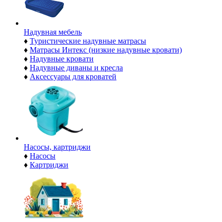
Надувная мебель
♦
Туристические надувные матрасы
♦
Матрасы Интекс (низкие надувные кровати)
♦
Надувные кровати
♦
Надувные диваны и кресла
♦
Аксессуары для кроватей
Насосы, картриджи
♦
Насосы
♦
Картриджи