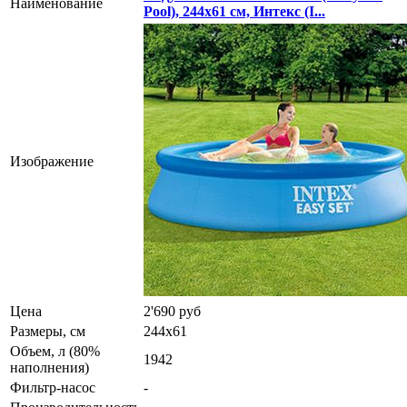
Наименование
Pool), 244х61 см, Интекс (I...
Изображение
Цена
2'690 руб
Размеры, см
244х61
Объем, л (80%
1942
наполнения)
Фильтр-насос
-