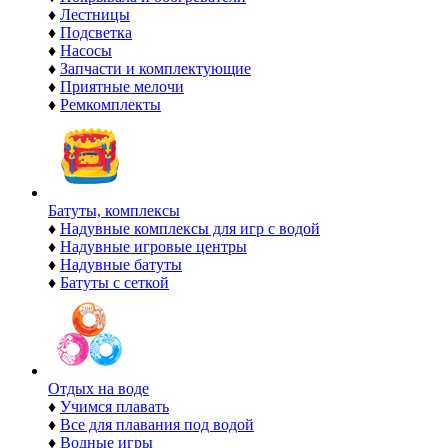
♦
Лестницы
♦
Подсветка
♦
Насосы
♦
Запчасти и комплектующие
♦
Приятные мелочи
♦
Ремкомплекты
Батуты, комплексы
♦
Надувные комплексы для игр с водой
♦
Надувные игровые центры
♦
Надувные батуты
♦
Батуты с сеткой
Отдых на воде
♦
Учимся плавать
♦
Все для плавания под водой
♦
Водные игры