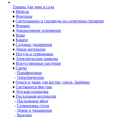
Товары для дачи и сада
♦
Мебель
♦
Фонтаны
♦
Светильники и гирлянды на солнечных батареях
♦
Фонари
♦
Декоративное освещение
♦
Вазы
♦
Кашпо
♦
Садовые украшения
♦
Декор интерьера
♦
Посуда и сервировка
♦
Электрические камины
♦
Искусственные растения
♦
Свечи
-
Парафиновые
-
Электрические
♦
Очаги и чаши для костра, гриль, барбекю
♦
Светящиеся фигуры
♦
Детская площадка
♦
Пасхальная коллекция
-
Пасхальные яйца
-
Сервировка стола
-
Декор и украшения
-
Вазочки