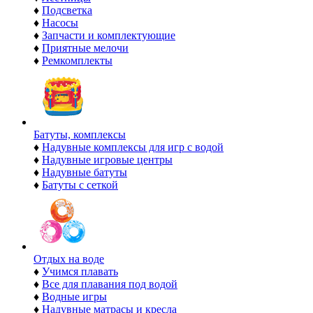
♦
Подсветка
♦
Насосы
♦
Запчасти и комплектующие
♦
Приятные мелочи
♦
Ремкомплекты
Батуты, комплексы
♦
Надувные комплексы для игр с водой
♦
Надувные игровые центры
♦
Надувные батуты
♦
Батуты с сеткой
Отдых на воде
♦
Учимся плавать
♦
Все для плавания под водой
♦
Водные игры
♦
Надувные матрасы и кресла