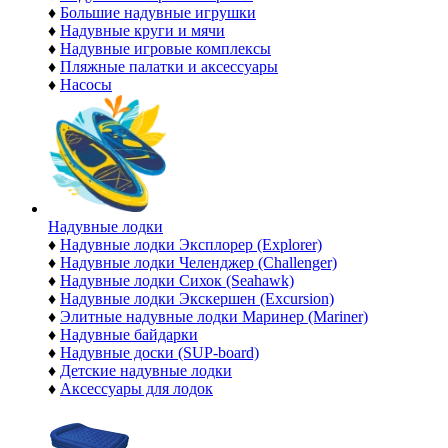
♦
Большие надувные игрушки
♦
Надувные круги и мячи
♦
Надувные игровые комплексы
♦
Пляжные палатки и аксессуары
♦
Насосы
Надувные лодки
♦
Надувные лодки Эксплорер (Explorer)
♦
Надувные лодки Челенджер (Challenger)
♦
Надувные лодки Сихок (Seahawk)
♦
Надувные лодки Экскершен (Excursion)
♦
Элитные надувные лодки Маринер (Mariner)
♦
Надувные байдарки
♦
Надувные доски (SUP-board)
♦
Детские надувные лодки
♦
Аксессуары для лодок