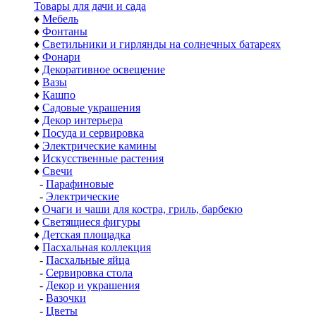
Товары для дачи и сада
♦
Мебель
♦
Фонтаны
♦
Светильники и гирлянды на солнечных батареях
♦
Фонари
♦
Декоративное освещение
♦
Вазы
♦
Кашпо
♦
Садовые украшения
♦
Декор интерьера
♦
Посуда и сервировка
♦
Электрические камины
♦
Искусственные растения
♦
Свечи
-
Парафиновые
-
Электрические
♦
Очаги и чаши для костра, гриль, барбекю
♦
Светящиеся фигуры
♦
Детская площадка
♦
Пасхальная коллекция
-
Пасхальные яйца
-
Сервировка стола
-
Декор и украшения
-
Вазочки
-
Цветы