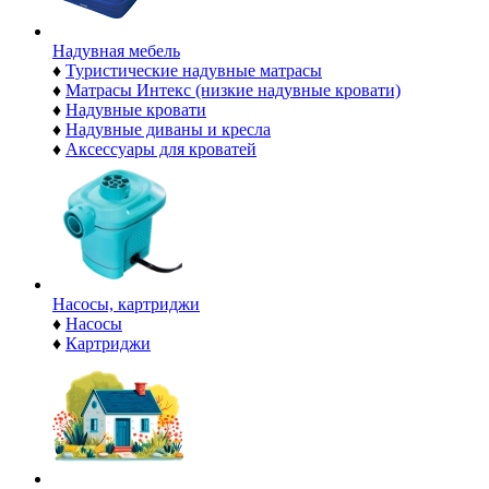
Надувная мебель
♦
Туристические надувные матрасы
♦
Матрасы Интекс (низкие надувные кровати)
♦
Надувные кровати
♦
Надувные диваны и кресла
♦
Аксессуары для кроватей
Насосы, картриджи
♦
Насосы
♦
Картриджи