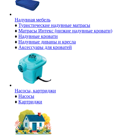
Надувная мебель
♦
Туристические надувные матрасы
♦
Матрасы Интекс (низкие надувные кровати)
♦
Надувные кровати
♦
Надувные диваны и кресла
♦
Аксессуары для кроватей
Насосы, картриджи
♦
Насосы
♦
Картриджи