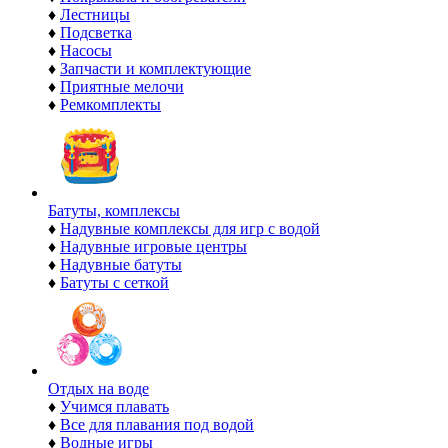
♦
Лестницы
♦
Подсветка
♦
Насосы
♦
Запчасти и комплектующие
♦
Приятные мелочи
♦
Ремкомплекты
Батуты, комплексы
♦
Надувные комплексы для игр с водой
♦
Надувные игровые центры
♦
Надувные батуты
♦
Батуты с сеткой
Отдых на воде
♦
Учимся плавать
♦
Все для плавания под водой
♦
Водные игры