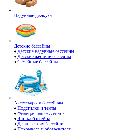
Надувные джакузи
Детские бассейны
♦
Детские надувные бассейны
♦
Детские жесткие бассейны
♦
Семейные бассейны
Аксессуары к бассейнам
♦
Подстилки и тенты
♦
Фильтры для бассейнов
♦
Чистка бассейна
♦
Дезинфекция бассейнов
♦
Покрывала и обогреватели