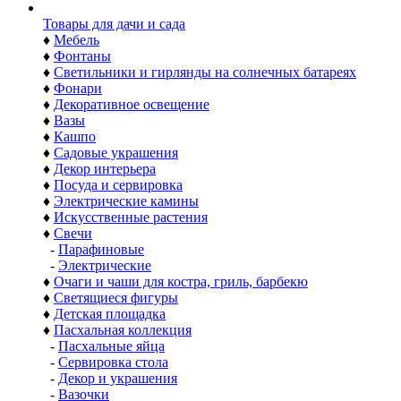
Товары для дачи и сада
♦
Мебель
♦
Фонтаны
♦
Светильники и гирлянды на солнечных батареях
♦
Фонари
♦
Декоративное освещение
♦
Вазы
♦
Кашпо
♦
Садовые украшения
♦
Декор интерьера
♦
Посуда и сервировка
♦
Электрические камины
♦
Искусственные растения
♦
Свечи
-
Парафиновые
-
Электрические
♦
Очаги и чаши для костра, гриль, барбекю
♦
Светящиеся фигуры
♦
Детская площадка
♦
Пасхальная коллекция
-
Пасхальные яйца
-
Сервировка стола
-
Декор и украшения
-
Вазочки