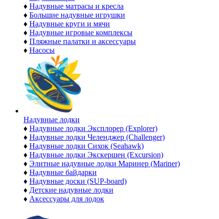
♦
Надувные матрасы и кресла
♦
Большие надувные игрушки
♦
Надувные круги и мячи
♦
Надувные игровые комплексы
♦
Пляжные палатки и аксессуары
♦
Насосы
Надувные лодки
♦
Надувные лодки Эксплорер (Explorer)
♦
Надувные лодки Челенджер (Challenger)
♦
Надувные лодки Сихок (Seahawk)
♦
Надувные лодки Экскершен (Excursion)
♦
Элитные надувные лодки Маринер (Mariner)
♦
Надувные байдарки
♦
Надувные доски (SUP-board)
♦
Детские надувные лодки
♦
Аксессуары для лодок