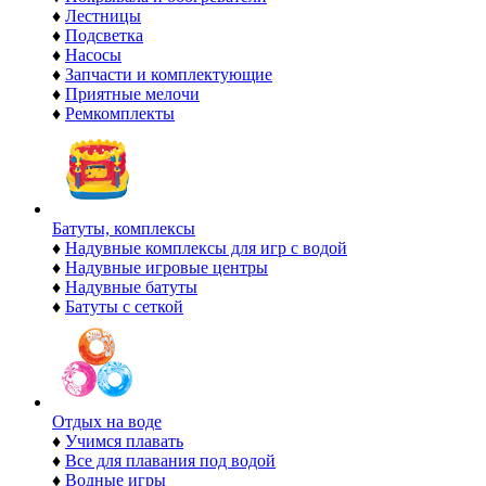
♦
Лестницы
♦
Подсветка
♦
Насосы
♦
Запчасти и комплектующие
♦
Приятные мелочи
♦
Ремкомплекты
Батуты, комплексы
♦
Надувные комплексы для игр с водой
♦
Надувные игровые центры
♦
Надувные батуты
♦
Батуты с сеткой
Отдых на воде
♦
Учимся плавать
♦
Все для плавания под водой
♦
Водные игры