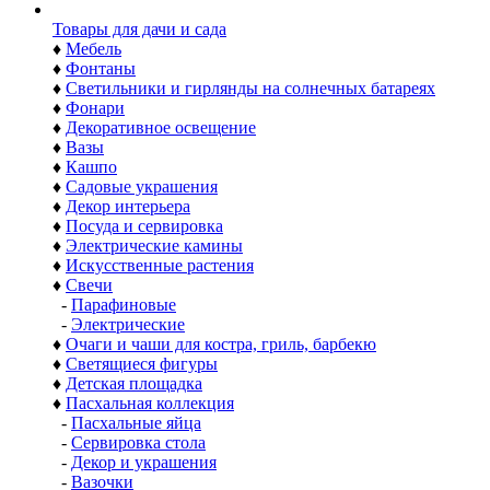
Товары для дачи и сада
♦
Мебель
♦
Фонтаны
♦
Светильники и гирлянды на солнечных батареях
♦
Фонари
♦
Декоративное освещение
♦
Вазы
♦
Кашпо
♦
Садовые украшения
♦
Декор интерьера
♦
Посуда и сервировка
♦
Электрические камины
♦
Искусственные растения
♦
Свечи
-
Парафиновые
-
Электрические
♦
Очаги и чаши для костра, гриль, барбекю
♦
Светящиеся фигуры
♦
Детская площадка
♦
Пасхальная коллекция
-
Пасхальные яйца
-
Сервировка стола
-
Декор и украшения
-
Вазочки