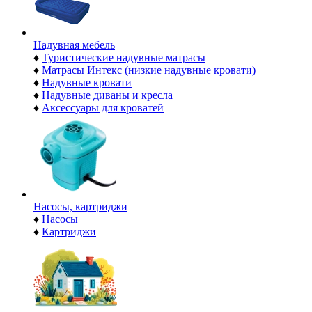
Надувная мебель
♦
Туристические надувные матрасы
♦
Матрасы Интекс (низкие надувные кровати)
♦
Надувные кровати
♦
Надувные диваны и кресла
♦
Аксессуары для кроватей
Насосы, картриджи
♦
Насосы
♦
Картриджи