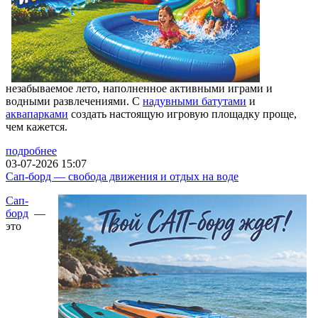
незабываемое лето, наполненное активными играми и
водными развлечениями. С
надувными батутами
и
аквапарками
создать настоящую игровую площадку проще,
чем кажется.
подробнее
03-07-2026 15:07
Сап-борд — свобода движения и отдых на воде
Сап-
борд
—
это