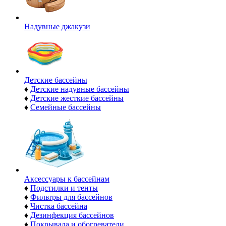
Надувные джакузи
Детские бассейны
♦
Детские надувные бассейны
♦
Детские жесткие бассейны
♦
Семейные бассейны
Аксессуары к бассейнам
♦
Подстилки и тенты
♦
Фильтры для бассейнов
♦
Чистка бассейна
♦
Дезинфекция бассейнов
♦
Покрывала и обогреватели