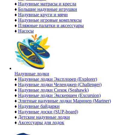
♦
Надувные матрасы и кресла
♦
Большие надувные игрушки
♦
Надувные круги и мячи
♦
Надувные игровые комплексы
♦
Пляжные палатки и аксессуары
♦
Насосы
Надувные лодки
♦
Надувные лодки Эксплорер (Explorer)
♦
Надувные лодки Челенджер (Challenger)
♦
Надувные лодки Сихок (Seahawk)
♦
Надувные лодки Экскершен (Excursion)
♦
Элитные надувные лодки Маринер (Mariner)
♦
Надувные байдарки
♦
Надувные доски (SUP-board)
♦
Детские надувные лодки
♦
Аксессуары для лодок