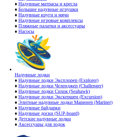
♦
Надувные матрасы и кресла
♦
Большие надувные игрушки
♦
Надувные круги и мячи
♦
Надувные игровые комплексы
♦
Пляжные палатки и аксессуары
♦
Насосы
Надувные лодки
♦
Надувные лодки Эксплорер (Explorer)
♦
Надувные лодки Челенджер (Challenger)
♦
Надувные лодки Сихок (Seahawk)
♦
Надувные лодки Экскершен (Excursion)
♦
Элитные надувные лодки Маринер (Mariner)
♦
Надувные байдарки
♦
Надувные доски (SUP-board)
♦
Детские надувные лодки
♦
Аксессуары для лодок