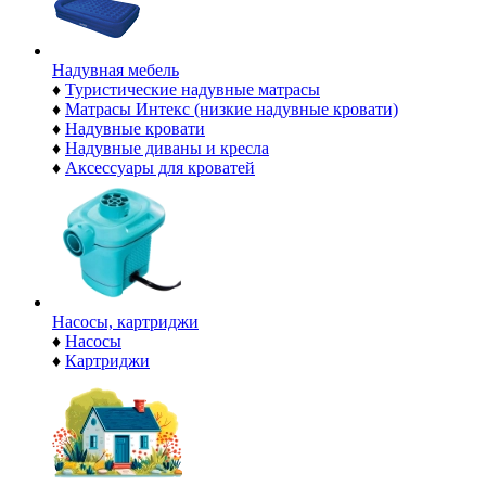
Надувная мебель
♦
Туристические надувные матрасы
♦
Матрасы Интекс (низкие надувные кровати)
♦
Надувные кровати
♦
Надувные диваны и кресла
♦
Аксессуары для кроватей
Насосы, картриджи
♦
Насосы
♦
Картриджи