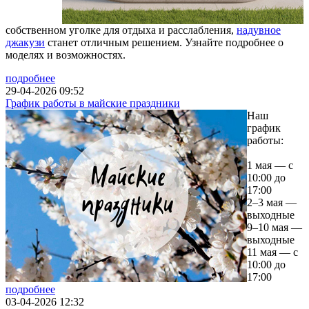
собственном уголке для отдыха и расслабления,
надувное
джакузи
станет отличным решением. Узнайте подробнее о
моделях и возможностях.
подробнее
29-04-2026 09:52
График работы в майские праздники
Наш
график
работы:
1 мая — с
10:00 до
17:00
2–3 мая —
выходные
9–10 мая —
выходные
11 мая — с
10:00 до
17:00
подробнее
03-04-2026 12:32