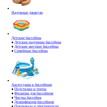
Надувные джакузи
Детские бассейны
♦
Детские надувные бассейны
♦
Детские жесткие бассейны
♦
Семейные бассейны
Аксессуары к бассейнам
♦
Подстилки и тенты
♦
Фильтры для бассейнов
♦
Чистка бассейна
♦
Дезинфекция бассейнов
♦
Покрывала и обогреватели