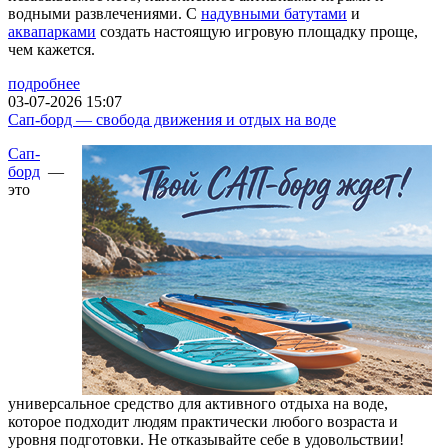
водными развлечениями. С
надувными батутами
и
аквапарками
создать настоящую игровую площадку проще,
чем кажется.
подробнее
03-07-2026 15:07
Сап-борд — свобода движения и отдых на воде
Сап-
борд
—
это
универсальное средство для активного отдыха на воде,
которое подходит людям практически любого возраста и
уровня подготовки. Не отказывайте себе в удовольствии!