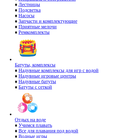
♦
Лестницы
♦
Подсветка
♦
Насосы
♦
Запчасти и комплектующие
♦
Приятные мелочи
♦
Ремкомплекты
Батуты, комплексы
♦
Надувные комплексы для игр с водой
♦
Надувные игровые центры
♦
Надувные батуты
♦
Батуты с сеткой
Отдых на воде
♦
Учимся плавать
♦
Все для плавания под водой
♦
Водные игры