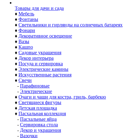
Товары для дачи и сада
♦
Мебель
♦
Фонтаны
♦
Светильники и гирлянды на солнечных батареях
♦
Фонари
♦
Декоративное освещение
♦
Вазы
♦
Кашпо
♦
Садовые украшения
♦
Декор интерьера
♦
Посуда и сервировка
♦
Электрические камины
♦
Искусственные растения
♦
Свечи
-
Парафиновые
-
Электрические
♦
Очаги и чаши для костра, гриль, барбекю
♦
Светящиеся фигуры
♦
Детская площадка
♦
Пасхальная коллекция
-
Пасхальные яйца
-
Сервировка стола
-
Декор и украшения
-
Вазочки