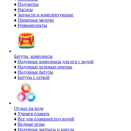
♦
Подсветка
♦
Насосы
♦
Запчасти и комплектующие
♦
Приятные мелочи
♦
Ремкомплекты
Батуты, комплексы
♦
Надувные комплексы для игр с водой
♦
Надувные игровые центры
♦
Надувные батуты
♦
Батуты с сеткой
Отдых на воде
♦
Учимся плавать
♦
Все для плавания под водой
♦
Водные игры
♦
Надувные матрасы и кресла