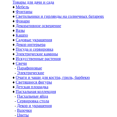
Товары для дачи и сада
♦
Мебель
♦
Фонтаны
♦
Светильники и гирлянды на солнечных батареях
♦
Фонари
♦
Декоративное освещение
♦
Вазы
♦
Кашпо
♦
Садовые украшения
♦
Декор интерьера
♦
Посуда и сервировка
♦
Электрические камины
♦
Искусственные растения
♦
Свечи
-
Парафиновые
-
Электрические
♦
Очаги и чаши для костра, гриль, барбекю
♦
Светящиеся фигуры
♦
Детская площадка
♦
Пасхальная коллекция
-
Пасхальные яйца
-
Сервировка стола
-
Декор и украшения
-
Вазочки
-
Цветы