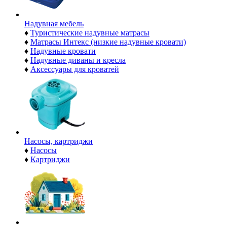
Надувная мебель
♦
Туристические надувные матрасы
♦
Матрасы Интекс (низкие надувные кровати)
♦
Надувные кровати
♦
Надувные диваны и кресла
♦
Аксессуары для кроватей
Насосы, картриджи
♦
Насосы
♦
Картриджи