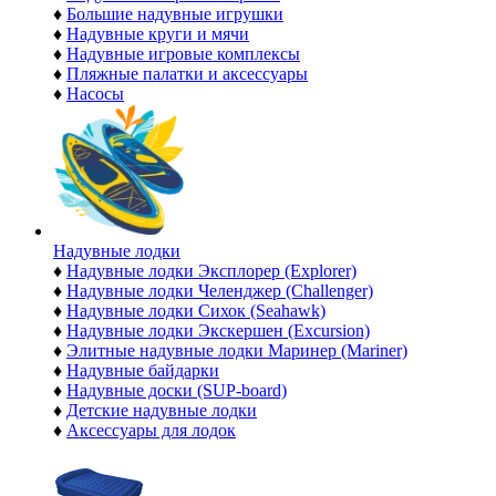
♦
Большие надувные игрушки
♦
Надувные круги и мячи
♦
Надувные игровые комплексы
♦
Пляжные палатки и аксессуары
♦
Насосы
Надувные лодки
♦
Надувные лодки Эксплорер (Explorer)
♦
Надувные лодки Челенджер (Challenger)
♦
Надувные лодки Сихок (Seahawk)
♦
Надувные лодки Экскершен (Excursion)
♦
Элитные надувные лодки Маринер (Mariner)
♦
Надувные байдарки
♦
Надувные доски (SUP-board)
♦
Детские надувные лодки
♦
Аксессуары для лодок