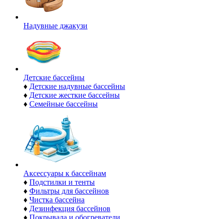
Надувные джакузи
Детские бассейны
♦
Детские надувные бассейны
♦
Детские жесткие бассейны
♦
Семейные бассейны
Аксессуары к бассейнам
♦
Подстилки и тенты
♦
Фильтры для бассейнов
♦
Чистка бассейна
♦
Дезинфекция бассейнов
♦
Покрывала и обогреватели