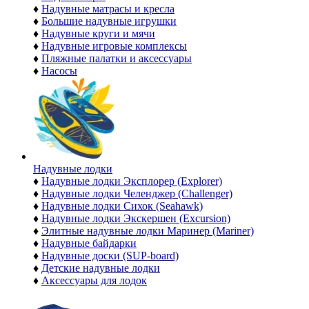
♦
Надувные матрасы и кресла
♦
Большие надувные игрушки
♦
Надувные круги и мячи
♦
Надувные игровые комплексы
♦
Пляжные палатки и аксессуары
♦
Насосы
Надувные лодки
♦
Надувные лодки Эксплорер (Explorer)
♦
Надувные лодки Челенджер (Challenger)
♦
Надувные лодки Сихок (Seahawk)
♦
Надувные лодки Экскершен (Excursion)
♦
Элитные надувные лодки Маринер (Mariner)
♦
Надувные байдарки
♦
Надувные доски (SUP-board)
♦
Детские надувные лодки
♦
Аксессуары для лодок