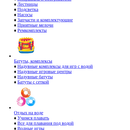
♦
Лестницы
♦
Подсветка
♦
Насосы
♦
Запчасти и комплектующие
♦
Приятные мелочи
♦
Ремкомплекты
Батуты, комплексы
♦
Надувные комплексы для игр с водой
♦
Надувные игровые центры
♦
Надувные батуты
♦
Батуты с сеткой
Отдых на воде
♦
Учимся плавать
♦
Все для плавания под водой
♦
Водные игры