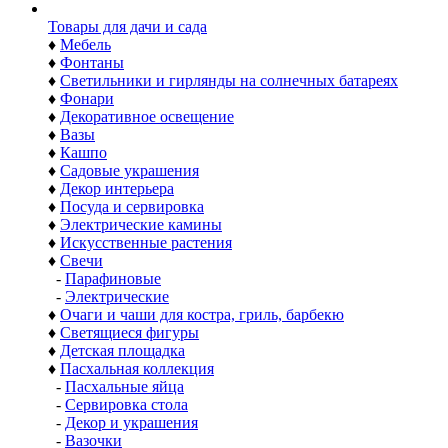
Товары для дачи и сада
♦
Мебель
♦
Фонтаны
♦
Светильники и гирлянды на солнечных батареях
♦
Фонари
♦
Декоративное освещение
♦
Вазы
♦
Кашпо
♦
Садовые украшения
♦
Декор интерьера
♦
Посуда и сервировка
♦
Электрические камины
♦
Искусственные растения
♦
Свечи
-
Парафиновые
-
Электрические
♦
Очаги и чаши для костра, гриль, барбекю
♦
Светящиеся фигуры
♦
Детская площадка
♦
Пасхальная коллекция
-
Пасхальные яйца
-
Сервировка стола
-
Декор и украшения
-
Вазочки