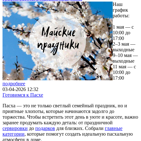
Наш
график
работы:
1 мая — с
10:00 до
17:00
2–3 мая —
выходные
9–10 мая —
выходные
11 мая — с
10:00 до
17:00
подробнее
03-04-2026 12:32
Готовимся к Пасхе
Пасха — это не только светлый семейный праздник, но и
приятные хлопоты, которые начинаются задолго до
торжества. Чтобы встретить этот день в уюте и красоте, важно
заранее продумать каждую деталь: от праздничной
сервировки
до
подарков
для близких. Собрали
главные
категории
, которые помогут создать идеальную пасхальную
атмосферу в доме.