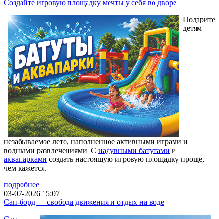
Создайте игровую площадку мечты у себя во дворе
Подарите
детям
незабываемое лето, наполненное активными играми и
водными развлечениями. С
надувными батутами
и
аквапарками
создать настоящую игровую площадку проще,
чем кажется.
подробнее
03-07-2026 15:07
Сап-борд — свобода движения и отдых на воде
Сап-