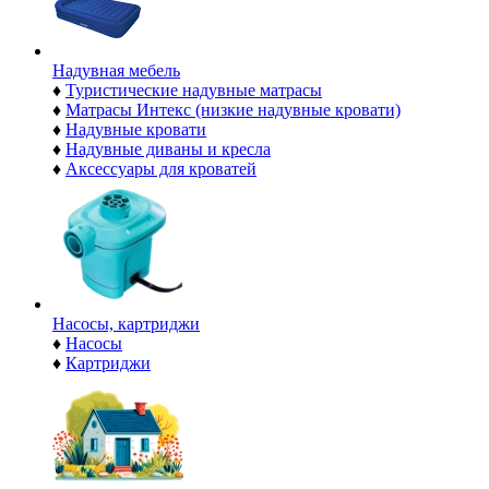
Надувная мебель
♦
Туристические надувные матрасы
♦
Матрасы Интекс (низкие надувные кровати)
♦
Надувные кровати
♦
Надувные диваны и кресла
♦
Аксессуары для кроватей
Насосы, картриджи
♦
Насосы
♦
Картриджи