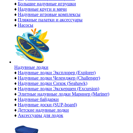
♦
Большие надувные игрушки
♦
Надувные круги и мячи
♦
Надувные игровые комплексы
♦
Пляжные палатки и аксессуары
♦
Насосы
Надувные лодки
♦
Надувные лодки Эксплорер (Explorer)
♦
Надувные лодки Челенджер (Challenger)
♦
Надувные лодки Сихок (Seahawk)
♦
Надувные лодки Экскершен (Excursion)
♦
Элитные надувные лодки Маринер (Mariner)
♦
Надувные байдарки
♦
Надувные доски (SUP-board)
♦
Детские надувные лодки
♦
Аксессуары для лодок