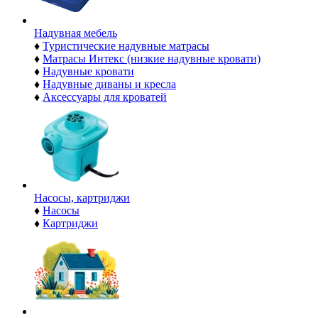
Надувная мебель
♦
Туристические надувные матрасы
♦
Матрасы Интекс (низкие надувные кровати)
♦
Надувные кровати
♦
Надувные диваны и кресла
♦
Аксессуары для кроватей
Насосы, картриджи
♦
Насосы
♦
Картриджи