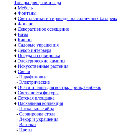
Товары для дачи и сада
♦
Мебель
♦
Фонтаны
♦
Светильники и гирлянды на солнечных батареях
♦
Фонари
♦
Декоративное освещение
♦
Вазы
♦
Кашпо
♦
Садовые украшения
♦
Декор интерьера
♦
Посуда и сервировка
♦
Электрические камины
♦
Искусственные растения
♦
Свечи
-
Парафиновые
-
Электрические
♦
Очаги и чаши для костра, гриль, барбекю
♦
Светящиеся фигуры
♦
Детская площадка
♦
Пасхальная коллекция
-
Пасхальные яйца
-
Сервировка стола
-
Декор и украшения
-
Вазочки
-
Цветы