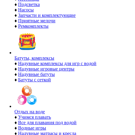
♦
Подсветка
♦
Насосы
♦
Запчасти и комплектующие
♦
Приятные мелочи
♦
Ремкомплекты
Батуты, комплексы
♦
Надувные комплексы для игр с водой
♦
Надувные игровые центры
♦
Надувные батуты
♦
Батуты с сеткой
Отдых на воде
♦
Учимся плавать
♦
Все для плавания под водой
♦
Водные игры
♦
Надувные матрасы и кресла