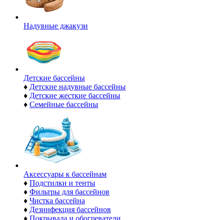
Надувные джакузи
Детские бассейны
♦
Детские надувные бассейны
♦
Детские жесткие бассейны
♦
Семейные бассейны
Аксессуары к бассейнам
♦
Подстилки и тенты
♦
Фильтры для бассейнов
♦
Чистка бассейна
♦
Дезинфекция бассейнов
♦
Покрывала и обогреватели