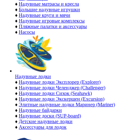
♦
Надувные матрасы и кресла
♦
Большие надувные игрушки
♦
Надувные круги и мячи
♦
Надувные игровые комплексы
♦
Пляжные палатки и аксессуары
♦
Насосы
Надувные лодки
♦
Надувные лодки Эксплорер (Explorer)
♦
Надувные лодки Челенджер (Challenger)
♦
Надувные лодки Сихок (Seahawk)
♦
Надувные лодки Экскершен (Excursion)
♦
Элитные надувные лодки Маринер (Mariner)
♦
Надувные байдарки
♦
Надувные доски (SUP-board)
♦
Детские надувные лодки
♦
Аксессуары для лодок