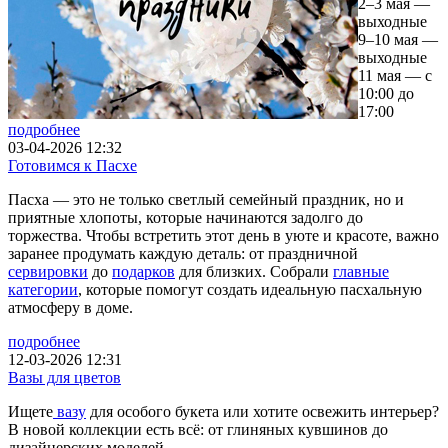
2–3 мая —
выходные
9–10 мая —
выходные
11 мая — с
10:00 до
17:00
подробнее
03-04-2026 12:32
Готовимся к Пасхе
Пасха — это не только светлый семейный праздник, но и
приятные хлопоты, которые начинаются задолго до
торжества. Чтобы встретить этот день в уюте и красоте, важно
заранее продумать каждую деталь: от праздничной
сервировки
до
подарков
для близких. Собрали
главные
категории
, которые помогут создать идеальную пасхальную
атмосферу в доме.
подробнее
12-03-2026 12:31
Вазы для цветов
Ищете
вазу
для особого букета или хотите освежить интерьер?
В новой коллекции есть всё: от глиняных кувшинов до
дизайнерских моделей.