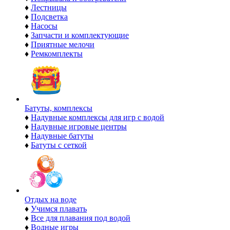
♦
Лестницы
♦
Подсветка
♦
Насосы
♦
Запчасти и комплектующие
♦
Приятные мелочи
♦
Ремкомплекты
Батуты, комплексы
♦
Надувные комплексы для игр с водой
♦
Надувные игровые центры
♦
Надувные батуты
♦
Батуты с сеткой
Отдых на воде
♦
Учимся плавать
♦
Все для плавания под водой
♦
Водные игры