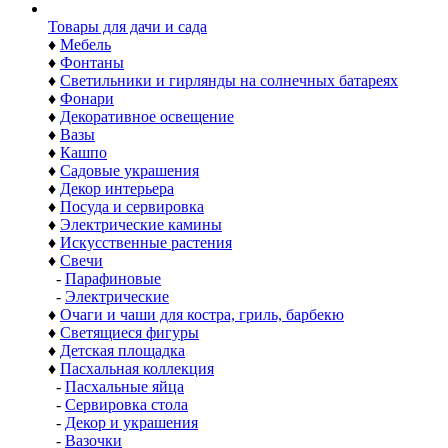
Товары для дачи и сада
♦
Мебель
♦
Фонтаны
♦
Светильники и гирлянды на солнечных батареях
♦
Фонари
♦
Декоративное освещение
♦
Вазы
♦
Кашпо
♦
Садовые украшения
♦
Декор интерьера
♦
Посуда и сервировка
♦
Электрические камины
♦
Искусственные растения
♦
Свечи
-
Парафиновые
-
Электрические
♦
Очаги и чаши для костра, гриль, барбекю
♦
Светящиеся фигуры
♦
Детская площадка
♦
Пасхальная коллекция
-
Пасхальные яйца
-
Сервировка стола
-
Декор и украшения
-
Вазочки