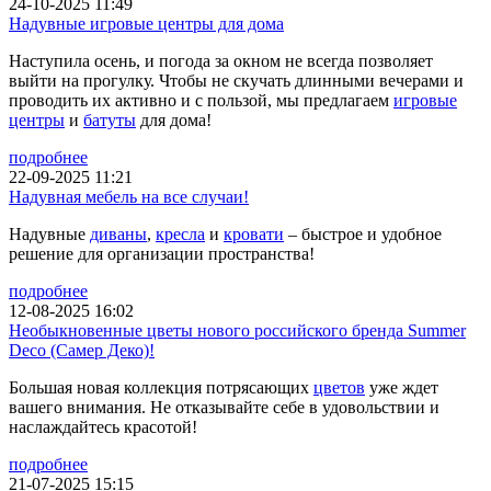
24-10-2025 11:49
Надувные игровые центры для дома
Наступила осень, и погода за окном не всегда позволяет
выйти на прогулку. Чтобы не скучать длинными вечерами и
проводить их активно и с пользой, мы предлагаем
игровые
центры
и
батуты
для дома!
подробнее
22-09-2025 11:21
Надувная мебель на все случаи!
Надувные
диваны
,
кресла
и
кровати
– быстрое и удобное
решение для организации пространства!
подробнее
12-08-2025 16:02
Необыкновенные цветы нового российского бренда Summer
Deco (Самер Деко)!
Большая новая коллекция потрясающих
цветов
уже ждет
вашего внимания. Не отказывайте себе в удовольствии и
наслаждайтесь красотой!
подробнее
21-07-2025 15:15