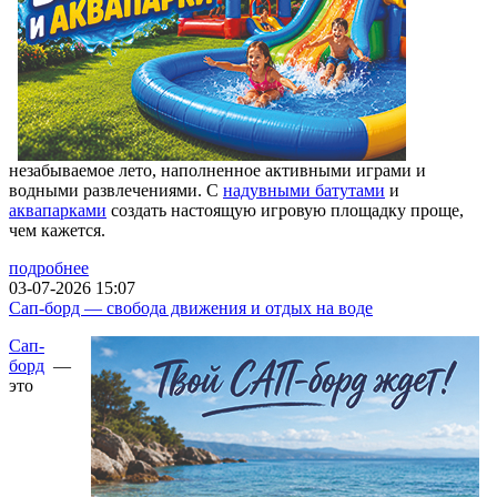
незабываемое лето, наполненное активными играми и
водными развлечениями. С
надувными батутами
и
аквапарками
создать настоящую игровую площадку проще,
чем кажется.
подробнее
03-07-2026 15:07
Сап-борд — свобода движения и отдых на воде
Сап-
борд
—
это