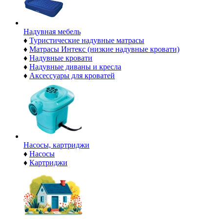
Надувная мебель
♦
Туристические надувные матрасы
♦
Матрасы Интекс (низкие надувные кровати)
♦
Надувные кровати
♦
Надувные диваны и кресла
♦
Аксессуары для кроватей
Насосы, картриджи
♦
Насосы
♦
Картриджи