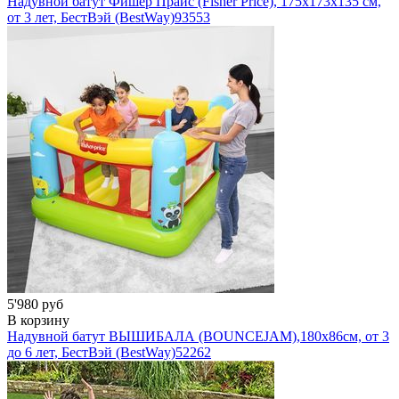
Надувной батут Фишер Прайс (Fisher Price), 175x173x135 см,
от 3 лет, БестВэй (BestWay)
93553
5'980 руб
В корзину
Надувной батут ВЫШИБАЛА (BOUNCEJAM),180х86см, от 3
до 6 лет, БестВэй (BestWay)
52262