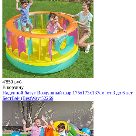
4'850 руб
В корзину
Надувной батут Воздушный шар,175х173х137см, от 3 до 6 лет,
БестВэй (BestWay)
52269