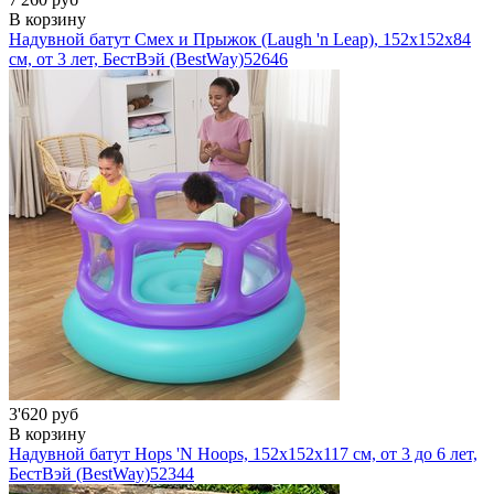
В корзину
Надувной батут Смех и Прыжок (Laugh 'n Leap), 152х152x84
см, от 3 лет, БестВэй (BestWay)
52646
3'620 руб
В корзину
Надувной батут Hops 'N Hoops, 152х152х117 см, от 3 до 6 лет,
БестВэй (BestWay)
52344