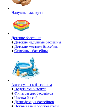
Надувные джакузи
Детские бассейны
♦
Детские надувные бассейны
♦
Детские жесткие бассейны
♦
Семейные бассейны
Аксессуары к бассейнам
♦
Подстилки и тенты
♦
Фильтры для бассейнов
♦
Чистка бассейна
♦
Дезинфекция бассейнов
♦
Покрывала и обогреватели