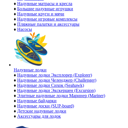
♦
Надувные матрасы и кресла
♦
Большие надувные игрушки
♦
Надувные круги и мячи
♦
Надувные игровые комплексы
♦
Пляжные палатки и аксессуары
♦
Насосы
Надувные лодки
♦
Надувные лодки Эксплорер (Explorer)
♦
Надувные лодки Челенджер (Challenger)
♦
Надувные лодки Сихок (Seahawk)
♦
Надувные лодки Экскершен (Excursion)
♦
Элитные надувные лодки Маринер (Mariner)
♦
Надувные байдарки
♦
Надувные доски (SUP-board)
♦
Детские надувные лодки
♦
Аксессуары для лодок