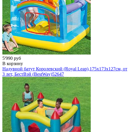
5'990 руб
В корзину
Надувной батут Королевский (Royal Leap),175х173х127см, от
3 лет, БестВэй (BestWay)
52647