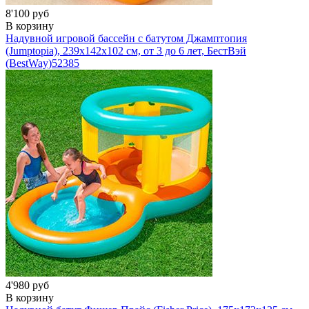
8'100 руб
В корзину
Надувной игровой бассейн с батутом Джамптопия
(Jumptopia), 239x142x102 см, от 3 до 6 лет, БестВэй
(BestWay)
52385
4'980 руб
В корзину