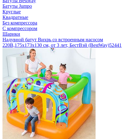
Батуты Bestway
Батуты Jumpo
Круглые
Квадратные
Без компрессора
С компрессором
Шарики
Надувной батут Вихрь со встроенным насосом
220В,175х173х130 см, от 3 лет, БестВэй (BestWay)
52441