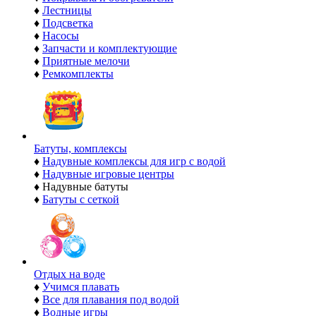
♦
Лестницы
♦
Подсветка
♦
Насосы
♦
Запчасти и комплектующие
♦
Приятные мелочи
♦
Ремкомплекты
Батуты, комплексы
♦
Надувные комплексы для игр с водой
♦
Надувные игровые центры
♦
Надувные батуты
♦
Батуты с сеткой
Отдых на воде
♦
Учимся плавать
♦
Все для плавания под водой
♦
Водные игры