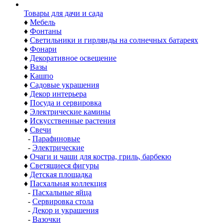
Товары для дачи и сада
♦
Мебель
♦
Фонтаны
♦
Светильники и гирлянды на солнечных батареях
♦
Фонари
♦
Декоративное освещение
♦
Вазы
♦
Кашпо
♦
Садовые украшения
♦
Декор интерьера
♦
Посуда и сервировка
♦
Электрические камины
♦
Искусственные растения
♦
Свечи
-
Парафиновые
-
Электрические
♦
Очаги и чаши для костра, гриль, барбекю
♦
Светящиеся фигуры
♦
Детская площадка
♦
Пасхальная коллекция
-
Пасхальные яйца
-
Сервировка стола
-
Декор и украшения
-
Вазочки