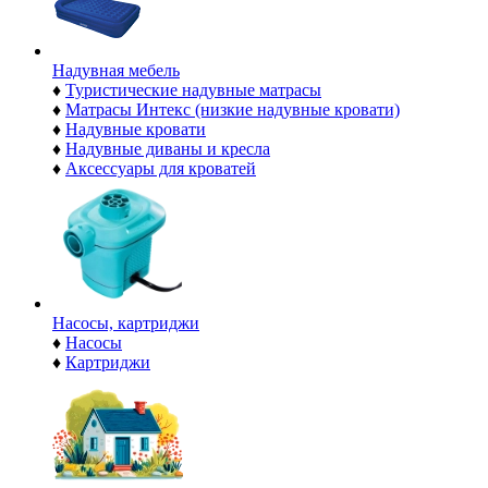
Надувная мебель
♦
Туристические надувные матрасы
♦
Матрасы Интекс (низкие надувные кровати)
♦
Надувные кровати
♦
Надувные диваны и кресла
♦
Аксессуары для кроватей
Насосы, картриджи
♦
Насосы
♦
Картриджи