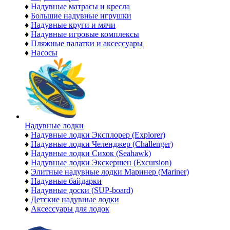
♦
Надувные матрасы и кресла
♦
Большие надувные игрушки
♦
Надувные круги и мячи
♦
Надувные игровые комплексы
♦
Пляжные палатки и аксессуары
♦
Насосы
Надувные лодки
♦
Надувные лодки Эксплорер (Explorer)
♦
Надувные лодки Челенджер (Challenger)
♦
Надувные лодки Сихок (Seahawk)
♦
Надувные лодки Экскершен (Excursion)
♦
Элитные надувные лодки Маринер (Mariner)
♦
Надувные байдарки
♦
Надувные доски (SUP-board)
♦
Детские надувные лодки
♦
Аксессуары для лодок