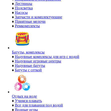
♦
Лестницы
♦
Подсветка
♦
Насосы
♦
Запчасти и комплектующие
♦
Приятные мелочи
♦
Ремкомплекты
Батуты, комплексы
♦
Надувные комплексы для игр с водой
♦
Надувные игровые центры
♦
Надувные батуты
♦
Батуты с сеткой
Отдых на воде
♦
Учимся плавать
♦
Все для плавания под водой
♦
Водные игры