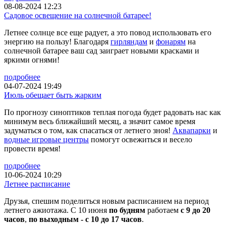
08-08-2024 12:23
Садовое освещение на солнечной батарее!
Летнее солнце все еще радует, а это повод использовать его
энергию на пользу! Благодаря
гирляндам
и
фонарям
на
солнечной батарее ваш сад заиграет новыми красками и
яркими огнями!
подробнее
04-07-2024 19:49
Июль обещает быть жарким
По прогнозу синоптиков теплая погода будет радовать нас как
минимум весь ближайший месяц, а значит самое время
задуматься о том, как спасаться от летнего зноя!
Аквапарки
и
водные игровые центры
помогут освежиться и весело
провести время!
подробнее
10-06-2024 10:29
Летнее расписание
Друзья, спешим поделиться новым расписанием на период
летнего ажиотажа. С 10 июня
по будням
работаем
с 9 до 20
часов
,
по выходным - с 10 до 17 часов
.