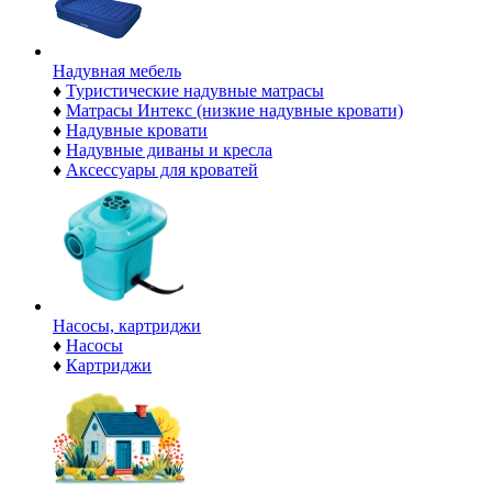
Надувная мебель
♦
Туристические надувные матрасы
♦
Матрасы Интекс (низкие надувные кровати)
♦
Надувные кровати
♦
Надувные диваны и кресла
♦
Аксессуары для кроватей
Насосы, картриджи
♦
Насосы
♦
Картриджи