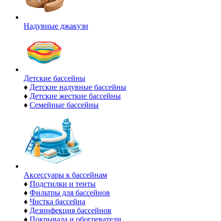
Надувные джакузи
Детские бассейны
♦
Детские надувные бассейны
♦
Детские жесткие бассейны
♦
Семейные бассейны
Аксессуары к бассейнам
♦
Подстилки и тенты
♦
Фильтры для бассейнов
♦
Чистка бассейна
♦
Дезинфекция бассейнов
♦
Покрывала и обогреватели