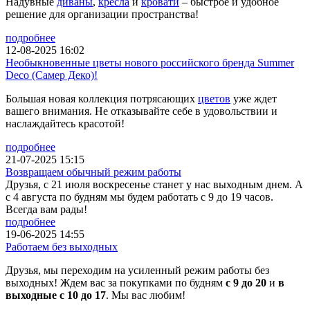
Надувные
диваны
,
кресла
и
кровати
– быстрое и удобное
решение для организации пространства!
подробнее
12-08-2025 16:02
Необыкновенные цветы нового российского бренда Summer
Deco (Самер Деко)!
Большая новая коллекция потрясающих
цветов
уже ждет
вашего внимания. Не отказывайте себе в удовольствии и
наслаждайтесь красотой!
подробнее
21-07-2025 15:15
Возвращаем обычный режим работы
Друзья, с 21 июля воскресенье станет у нас выходным днем. А
с 4 августа по будням мы будем работать с 9 до 19 часов.
Всегда вам рады!
подробнее
19-06-2025 14:55
Работаем без выходных
Друзья, мы переходим на усиленный режим работы без
выходных! Ждем вас за покупками по будням
с 9 до 20
и
в
выходные с 10 до 17
. Мы вас любим!