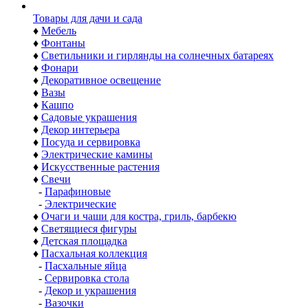
Товары для дачи и сада
♦
Мебель
♦
Фонтаны
♦
Светильники и гирлянды на солнечных батареях
♦
Фонари
♦
Декоративное освещение
♦
Вазы
♦
Кашпо
♦
Садовые украшения
♦
Декор интерьера
♦
Посуда и сервировка
♦
Электрические камины
♦
Искусственные растения
♦
Свечи
-
Парафиновые
-
Электрические
♦
Очаги и чаши для костра, гриль, барбекю
♦
Светящиеся фигуры
♦
Детская площадка
♦
Пасхальная коллекция
-
Пасхальные яйца
-
Сервировка стола
-
Декор и украшения
-
Вазочки