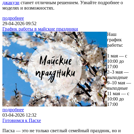
джакузи
станет отличным решением. Узнайте подробнее о
моделях и возможностях.
подробнее
29-04-2026 09:52
График работы в майские праздники
Наш
график
работы:
1 мая — с
10:00 до
17:00
2–3 мая —
выходные
9–10 мая —
выходные
11 мая — с
10:00 до
17:00
подробнее
03-04-2026 12:32
Готовимся к Пасхе
Пасха — это не только светлый семейный праздник, но и