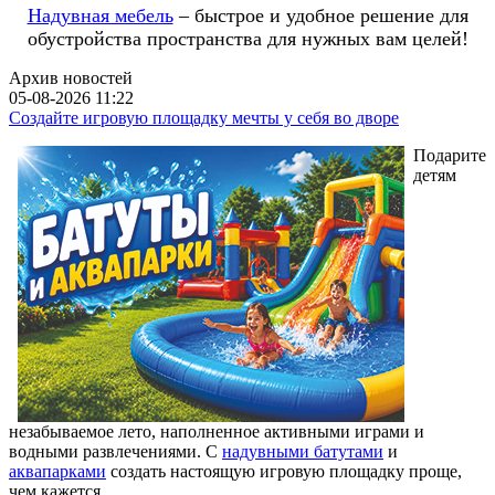
Надувная мебель
– быстрое и удобное решение для
обустройства пространства для нужных вам целей!
Архив новостей
05-08-2026 11:22
Создайте игровую площадку мечты у себя во дворе
Подарите
детям
незабываемое лето, наполненное активными играми и
водными развлечениями. С
надувными батутами
и
аквапарками
создать настоящую игровую площадку проще,
чем кажется.