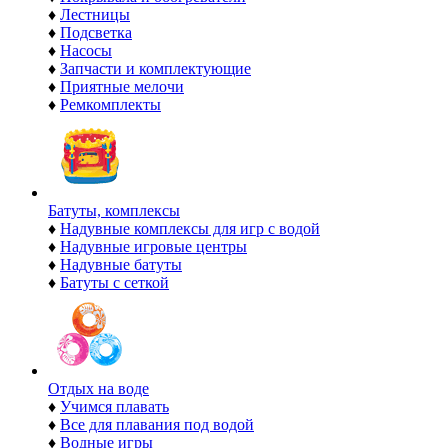
♦
Лестницы
♦
Подсветка
♦
Насосы
♦
Запчасти и комплектующие
♦
Приятные мелочи
♦
Ремкомплекты
Батуты, комплексы
♦
Надувные комплексы для игр с водой
♦
Надувные игровые центры
♦
Надувные батуты
♦
Батуты с сеткой
Отдых на воде
♦
Учимся плавать
♦
Все для плавания под водой
♦
Водные игры