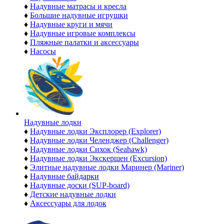
♦
Надувные матрасы и кресла
♦
Большие надувные игрушки
♦
Надувные круги и мячи
♦
Надувные игровые комплексы
♦
Пляжные палатки и аксессуары
♦
Насосы
Надувные лодки
♦
Надувные лодки Эксплорер (Explorer)
♦
Надувные лодки Челенджер (Challenger)
♦
Надувные лодки Сихок (Seahawk)
♦
Надувные лодки Экскершен (Excursion)
♦
Элитные надувные лодки Маринер (Mariner)
♦
Надувные байдарки
♦
Надувные доски (SUP-board)
♦
Детские надувные лодки
♦
Аксессуары для лодок