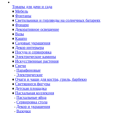
Товары для дачи и сада
♦
Мебель
♦
Фонтаны
♦
Светильники и гирлянды на солнечных батареях
♦
Фонари
♦
Декоративное освещение
♦
Вазы
♦
Кашпо
♦
Садовые украшения
♦
Декор интерьера
♦
Посуда и сервировка
♦
Электрические камины
♦
Искусственные растения
♦
Свечи
-
Парафиновые
-
Электрические
♦
Очаги и чаши для костра, гриль, барбекю
♦
Светящиеся фигуры
♦
Детская площадка
♦
Пасхальная коллекция
-
Пасхальные яйца
-
Сервировка стола
-
Декор и украшения
-
Вазочки