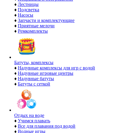
♦
Лестницы
♦
Подсветка
♦
Насосы
♦
Запчасти и комплектующие
♦
Приятные мелочи
♦
Ремкомплекты
Батуты, комплексы
♦
Надувные комплексы для игр с водой
♦
Надувные игровые центры
♦
Надувные батуты
♦
Батуты с сеткой
Отдых на воде
♦
Учимся плавать
♦
Все для плавания под водой
♦
Водные игры