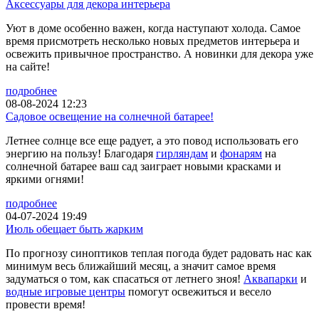
Аксессуары для декора интерьера
Уют в доме особенно важен, когда наступают холода. Самое
время присмотреть несколько новых предметов интерьера и
освежить привычное пространство. А новинки для декора уже
на сайте!
подробнее
08-08-2024 12:23
Садовое освещение на солнечной батарее!
Летнее солнце все еще радует, а это повод использовать его
энергию на пользу! Благодаря
гирляндам
и
фонарям
на
солнечной батарее ваш сад заиграет новыми красками и
яркими огнями!
подробнее
04-07-2024 19:49
Июль обещает быть жарким
По прогнозу синоптиков теплая погода будет радовать нас как
минимум весь ближайший месяц, а значит самое время
задуматься о том, как спасаться от летнего зноя!
Аквапарки
и
водные игровые центры
помогут освежиться и весело
провести время!