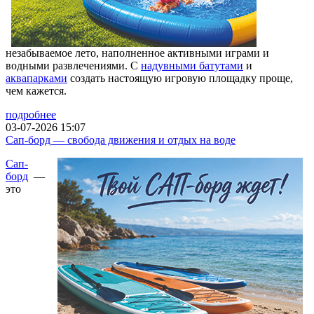
незабываемое лето, наполненное активными играми и
водными развлечениями. С
надувными батутами
и
аквапарками
создать настоящую игровую площадку проще,
чем кажется.
подробнее
03-07-2026 15:07
Сап-борд — свобода движения и отдых на воде
Сап-
борд
—
это