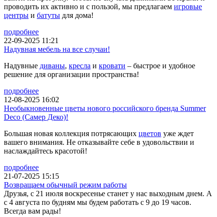
проводить их активно и с пользой, мы предлагаем
игровые
центры
и
батуты
для дома!
подробнее
22-09-2025 11:21
Надувная мебель на все случаи!
Надувные
диваны
,
кресла
и
кровати
– быстрое и удобное
решение для организации пространства!
подробнее
12-08-2025 16:02
Необыкновенные цветы нового российского бренда Summer
Deco (Самер Деко)!
Большая новая коллекция потрясающих
цветов
уже ждет
вашего внимания. Не отказывайте себе в удовольствии и
наслаждайтесь красотой!
подробнее
21-07-2025 15:15
Возвращаем обычный режим работы
Друзья, с 21 июля воскресенье станет у нас выходным днем. А
с 4 августа по будням мы будем работать с 9 до 19 часов.
Всегда вам рады!