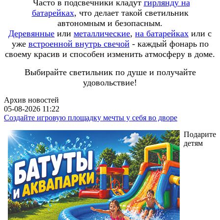
Часто в подсвечники кладут
гирлянду на
батарейках
, что делает такой светильник
автономным и безопасным.
Деревянные
или
металлические
,
на батарейках
или с
уже
встроенной внутрь свечой
- каждый фонарь по
своему красив и способен изменить атмосферу в доме.
Выбирайте светильник по душе и получайте
удовольствие!
Архив новостей
05-08-2026 11:22
Создайте игровую площадку мечты у себя во дворе
Подарите
детям