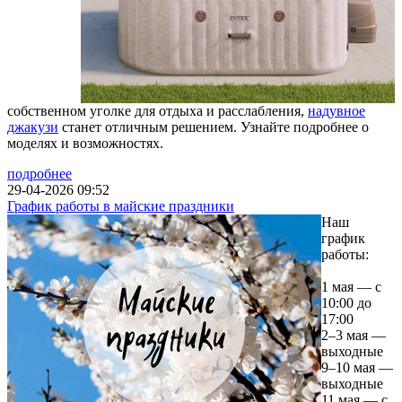
собственном уголке для отдыха и расслабления,
надувное
джакузи
станет отличным решением. Узнайте подробнее о
моделях и возможностях.
подробнее
29-04-2026 09:52
График работы в майские праздники
Наш
график
работы:
1 мая — с
10:00 до
17:00
2–3 мая —
выходные
9–10 мая —
выходные
11 мая — с