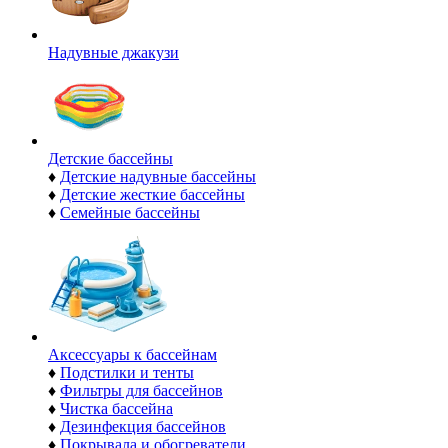
Надувные джакузи
Детские бассейны
♦
Детские надувные бассейны
♦
Детские жесткие бассейны
♦
Семейные бассейны
Аксессуары к бассейнам
♦
Подстилки и тенты
♦
Фильтры для бассейнов
♦
Чистка бассейна
♦
Дезинфекция бассейнов
♦
Покрывала и обогреватели