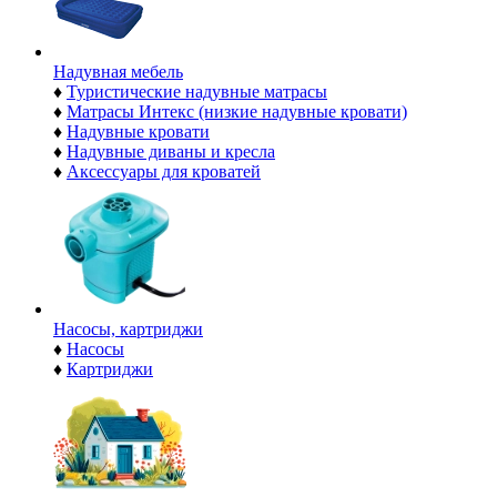
Надувная мебель
♦
Туристические надувные матрасы
♦
Матрасы Интекс (низкие надувные кровати)
♦
Надувные кровати
♦
Надувные диваны и кресла
♦
Аксессуары для кроватей
Насосы, картриджи
♦
Насосы
♦
Картриджи