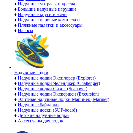
♦
Надувные матрасы и кресла
♦
Большие надувные игрушки
♦
Надувные круги и мячи
♦
Надувные игровые комплексы
♦
Пляжные палатки и аксессуары
♦
Насосы
Надувные лодки
♦
Надувные лодки Эксплорер (Explorer)
♦
Надувные лодки Челенджер (Challenger)
♦
Надувные лодки Сихок (Seahawk)
♦
Надувные лодки Экскершен (Excursion)
♦
Элитные надувные лодки Маринер (Mariner)
♦
Надувные байдарки
♦
Надувные доски (SUP-board)
♦
Детские надувные лодки
♦
Аксессуары для лодок