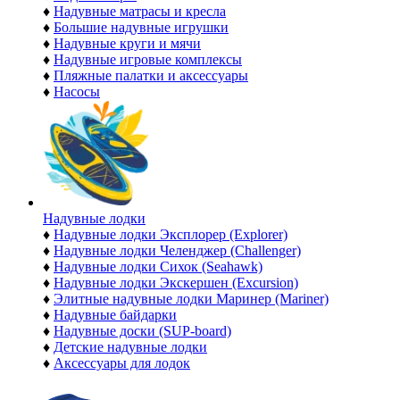
♦
Надувные матрасы и кресла
♦
Большие надувные игрушки
♦
Надувные круги и мячи
♦
Надувные игровые комплексы
♦
Пляжные палатки и аксессуары
♦
Насосы
Надувные лодки
♦
Надувные лодки Эксплорер (Explorer)
♦
Надувные лодки Челенджер (Challenger)
♦
Надувные лодки Сихок (Seahawk)
♦
Надувные лодки Экскершен (Excursion)
♦
Элитные надувные лодки Маринер (Mariner)
♦
Надувные байдарки
♦
Надувные доски (SUP-board)
♦
Детские надувные лодки
♦
Аксессуары для лодок