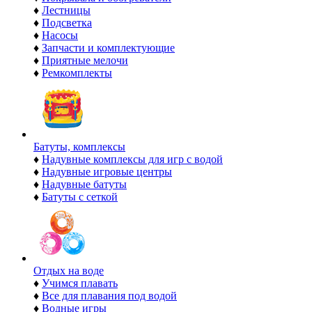
♦
Лестницы
♦
Подсветка
♦
Насосы
♦
Запчасти и комплектующие
♦
Приятные мелочи
♦
Ремкомплекты
Батуты, комплексы
♦
Надувные комплексы для игр с водой
♦
Надувные игровые центры
♦
Надувные батуты
♦
Батуты с сеткой
Отдых на воде
♦
Учимся плавать
♦
Все для плавания под водой
♦
Водные игры