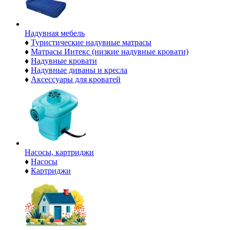
Надувная мебель
♦
Туристические надувные матрасы
♦
Матрасы Интекс (низкие надувные кровати)
♦
Надувные кровати
♦
Надувные диваны и кресла
♦
Аксессуары для кроватей
Насосы, картриджи
♦
Насосы
♦
Картриджи