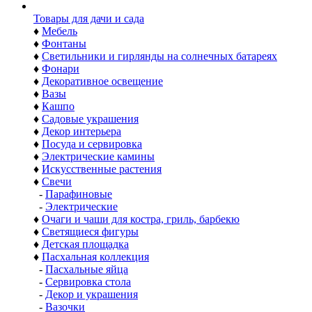
Товары для дачи и сада
♦
Мебель
♦
Фонтаны
♦
Светильники и гирлянды на солнечных батареях
♦
Фонари
♦
Декоративное освещение
♦
Вазы
♦
Кашпо
♦
Садовые украшения
♦
Декор интерьера
♦
Посуда и сервировка
♦
Электрические камины
♦
Искусственные растения
♦
Свечи
-
Парафиновые
-
Электрические
♦
Очаги и чаши для костра, гриль, барбекю
♦
Светящиеся фигуры
♦
Детская площадка
♦
Пасхальная коллекция
-
Пасхальные яйца
-
Сервировка стола
-
Декор и украшения
-
Вазочки