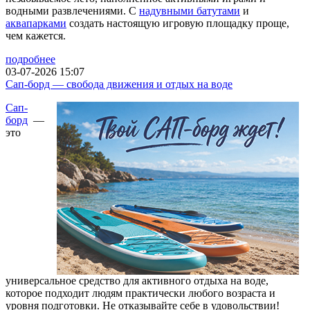
водными развлечениями. С
надувными батутами
и
аквапарками
создать настоящую игровую площадку проще,
чем кажется.
подробнее
03-07-2026 15:07
Сап-борд — свобода движения и отдых на воде
Сап-
борд
—
это
универсальное средство для активного отдыха на воде,
которое подходит людям практически любого возраста и
уровня подготовки. Не отказывайте себе в удовольствии!