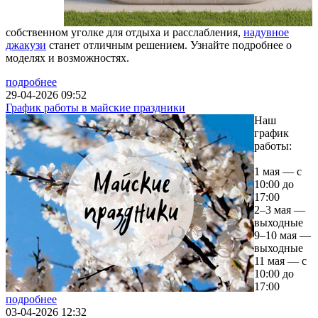
собственном уголке для отдыха и расслабления,
надувное
джакузи
станет отличным решением. Узнайте подробнее о
моделях и возможностях.
подробнее
29-04-2026 09:52
График работы в майские праздники
Наш
график
работы:
1 мая — с
10:00 до
17:00
2–3 мая —
выходные
9–10 мая —
выходные
11 мая — с
10:00 до
17:00
подробнее
03-04-2026 12:32