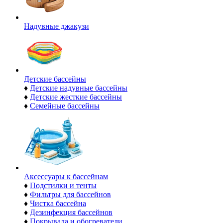
Надувные джакузи
Детские бассейны
♦
Детские надувные бассейны
♦
Детские жесткие бассейны
♦
Семейные бассейны
Аксессуары к бассейнам
♦
Подстилки и тенты
♦
Фильтры для бассейнов
♦
Чистка бассейна
♦
Дезинфекция бассейнов
♦
Покрывала и обогреватели