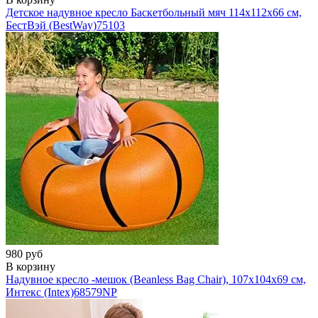
Детское надувное кресло Баскетбольный мяч 114x112x66 см,
БестВэй (BestWay)
75103
980 руб
В корзину
Надувное кресло -мешок (Beanless Bag Chair), 107х104х69 см,
Интекс (Intex)
68579NP