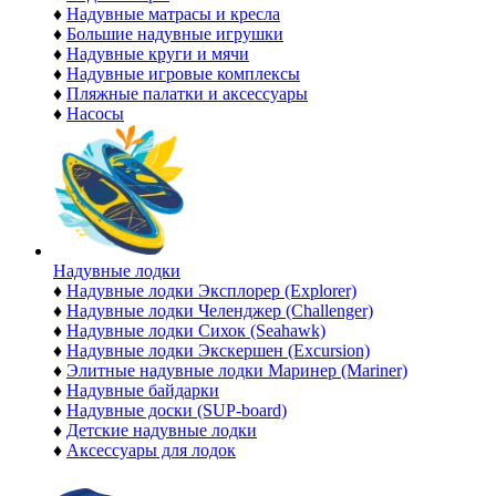
♦
Надувные матрасы и кресла
♦
Большие надувные игрушки
♦
Надувные круги и мячи
♦
Надувные игровые комплексы
♦
Пляжные палатки и аксессуары
♦
Насосы
Надувные лодки
♦
Надувные лодки Эксплорер (Explorer)
♦
Надувные лодки Челенджер (Challenger)
♦
Надувные лодки Сихок (Seahawk)
♦
Надувные лодки Экскершен (Excursion)
♦
Элитные надувные лодки Маринер (Mariner)
♦
Надувные байдарки
♦
Надувные доски (SUP-board)
♦
Детские надувные лодки
♦
Аксессуары для лодок