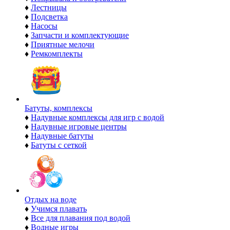
♦
Лестницы
♦
Подсветка
♦
Насосы
♦
Запчасти и комплектующие
♦
Приятные мелочи
♦
Ремкомплекты
Батуты, комплексы
♦
Надувные комплексы для игр с водой
♦
Надувные игровые центры
♦
Надувные батуты
♦
Батуты с сеткой
Отдых на воде
♦
Учимся плавать
♦
Все для плавания под водой
♦
Водные игры