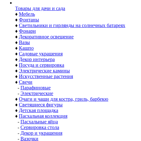
Товары для дачи и сада
♦
Мебель
♦
Фонтаны
♦
Светильники и гирлянды на солнечных батареях
♦
Фонари
♦
Декоративное освещение
♦
Вазы
♦
Кашпо
♦
Садовые украшения
♦
Декор интерьера
♦
Посуда и сервировка
♦
Электрические камины
♦
Искусственные растения
♦
Свечи
-
Парафиновые
-
Электрические
♦
Очаги и чаши для костра, гриль, барбекю
♦
Светящиеся фигуры
♦
Детская площадка
♦
Пасхальная коллекция
-
Пасхальные яйца
-
Сервировка стола
-
Декор и украшения
-
Вазочки