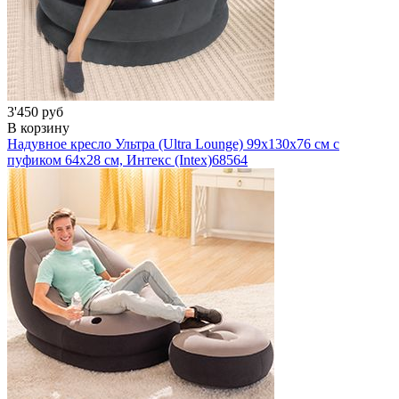
3'450 руб
В корзину
Надувное кресло Ультра (Ultra Lounge) 99х130х76 см с
пуфиком 64х28 см, Интекс (Intex)
68564