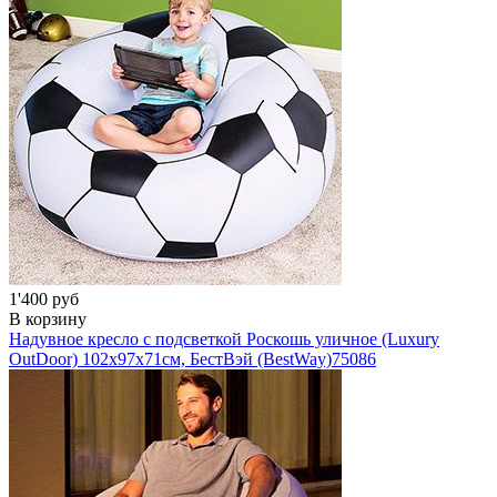
1'400 руб
В корзину
Надувное кресло с подсветкой Роскошь уличное (Luxury
OutDoor) 102x97x71см, БестВэй (BestWay)
75086