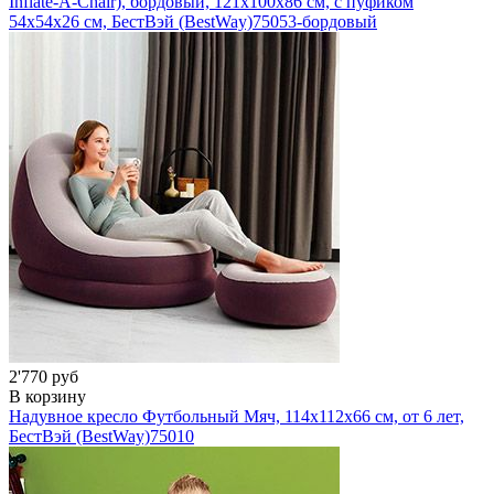
Inflate-A-Chair), бордовый, 121х100х86 см, с пуфиком
54х54х26 см, БестВэй (BestWay)
75053-бордовый
2'770 руб
В корзину
Надувное кресло Футбольный Мяч, 114х112х66 см, от 6 лет,
БестВэй (BestWay)
75010