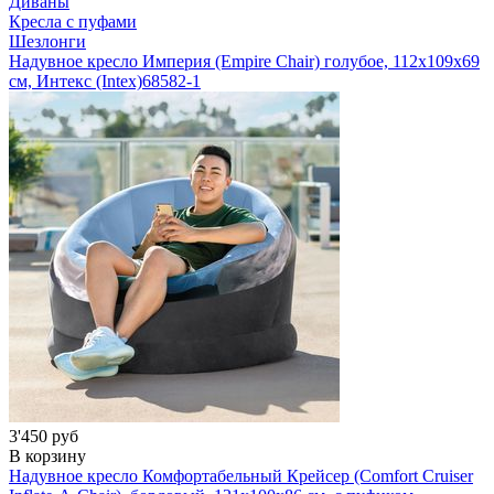
Диваны
Кресла с пуфами
Шезлонги
Надувное кресло Империя (Empire Chair) голубое, 112х109х69
см, Интекс (Intex)
68582-1
3'450 руб
В корзину
Надувное кресло Комфортабельный Крейсер (Comfort Cruiser