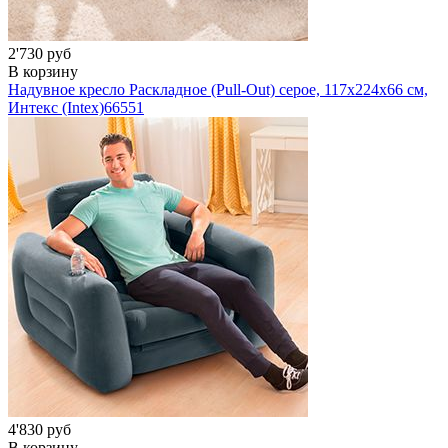
2'730 руб
В корзину
Надувное кресло Раскладное (Pull-Out) серое, 117х224х66 см,
Интекс (Intex)
66551
4'830 руб
В корзину