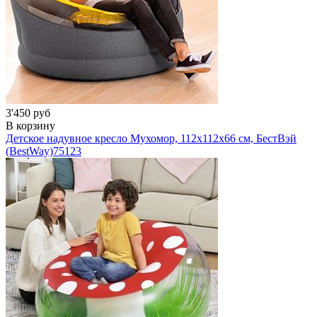
3'450 руб
В корзину
Детское надувное кресло Мухомор, 112х112х66 см, БестВэй
(BestWay)
75123