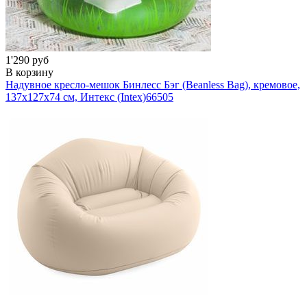
1'290 руб
В корзину
Надувное кресло-мешок Бинлесс Бэг (Beanless Bag), кремовое,
137х127х74 см, Интекс (Intex)
66505