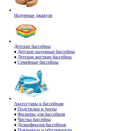
Надувные джакузи
Детские бассейны
♦
Детские надувные бассейны
♦
Детские жесткие бассейны
♦
Семейные бассейны
Аксессуары к бассейнам
♦
Подстилки и тенты
♦
Фильтры для бассейнов
♦
Чистка бассейна
♦
Дезинфекция бассейнов
♦
Покрывала и обогреватели