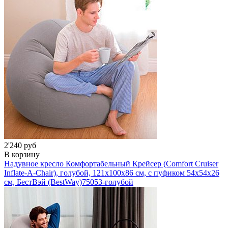
2'240 руб
В корзину
Надувное кресло Комфортабельный Крейсер (Comfort Cruiser
Inflate-A-Chair), голубой, 121х100х86 см, с пуфиком 54х54х26
см, БестВэй (BestWay)
75053-голубой