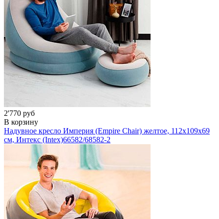
2'770 руб
В корзину
Надувное кресло Империя (Empire Chair) желтое, 112х109х69
см, Интекс (Intex)
66582/68582-2