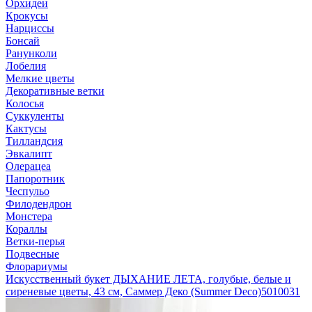
Орхидеи
Крокусы
Нарциссы
Бонсай
Ранунколи
Лобелия
Мелкие цветы
Декоративные ветки
Колосья
Суккуленты
Кактусы
Тилландсия
Эвкалипт
Олерацеа
Папоротник
Чеспульо
Филодендрон
Монстера
Кораллы
Ветки-перья
Подвесные
Флорариумы
Искусственный букет ДЫХАНИЕ ЛЕТА, голубые, белые и
сиреневые цветы, 43 см, Саммер Деко (Summer Deco)
5010031