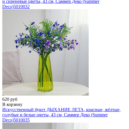
и сиреневые цветы, 43 см, Саммер Деко (Summer
Deco)
5010032
620 руб
В корзину
Искусственный букет ДЫХАНИЕ ЛЕТА, красные, жёлтые,
голубые и белые цветы, 43 см, Саммер Деко (Summer
Deco)
5010035