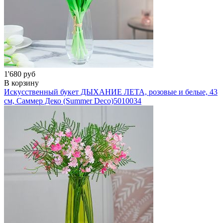
1'680 руб
В корзину
Искусственный букет ДЫХАНИЕ ЛЕТА, розовые и белые, 43
см, Саммер Деко (Summer Deco)
5010034