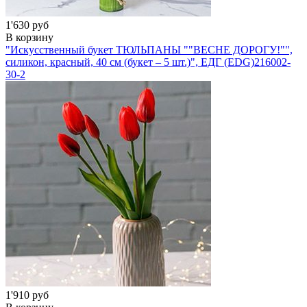
1'630 руб
В корзину
"Искусственный букет ТЮЛЬПАНЫ ""ВЕСНЕ ДОРОГУ!"",
силикон, красный, 40 см (букет – 5 шт.)", ЕДГ (EDG)
216002-
30-2
1'910 руб