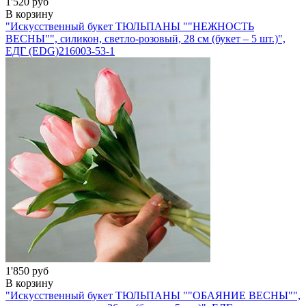
1'520 руб
В корзину
"Искусственный букет ТЮЛЬПАНЫ ""НЕЖНОСТЬ
ВЕСНЫ"", силикон, светло-розовый, 28 см (букет – 5 шт.)",
ЕДГ (EDG)
216003-53-1
1'850 руб
В корзину
"Искусственный букет ТЮЛЬПАНЫ ""ОБАЯНИЕ ВЕСНЫ"",