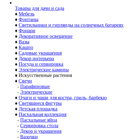
Товары для дачи и сада
♦
Мебель
♦
Фонтаны
♦
Светильники и гирлянды на солнечных батареях
♦
Фонари
♦
Декоративное освещение
♦
Вазы
♦
Кашпо
♦
Садовые украшения
♦
Декор интерьера
♦
Посуда и сервировка
♦
Электрические камины
♦
Искусственные растения
♦
Свечи
-
Парафиновые
-
Электрические
♦
Очаги и чаши для костра, гриль, барбекю
♦
Светящиеся фигуры
♦
Детская площадка
♦
Пасхальная коллекция
-
Пасхальные яйца
-
Сервировка стола
-
Декор и украшения
-
Вазочки