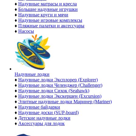
♦
Надувные матрасы и кресла
♦
Большие надувные игрушки
♦
Надувные круги и мячи
♦
Надувные игровые комплексы
♦
Пляжные палатки и аксессуары
♦
Насосы
Надувные лодки
♦
Надувные лодки Эксплорер (Explorer)
♦
Надувные лодки Челенджер (Challenger)
♦
Надувные лодки Сихок (Seahawk)
♦
Надувные лодки Экскершен (Excursion)
♦
Элитные надувные лодки Маринер (Mariner)
♦
Надувные байдарки
♦
Надувные доски (SUP-board)
♦
Детские надувные лодки
♦
Аксессуары для лодок