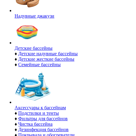
Надувные джакузи
Детские бассейны
♦
Детские надувные бассейны
♦
Детские жесткие бассейны
♦
Семейные бассейны
Аксессуары к бассейнам
♦
Подстилки и тенты
♦
Фильтры для бассейнов
♦
Чистка бассейна
♦
Дезинфекция бассейнов
♦
Покрывала и обогреватели