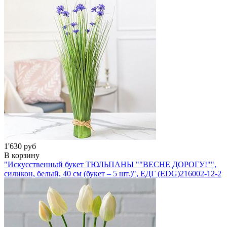
1'630 руб
В корзину
"Искусственный букет ТЮЛЬПАНЫ ""ВЕСНЕ ДОРОГУ!"",
силикон, белый, 40 см (букет – 5 шт.)", ЕДГ (EDG)
216002-12-2