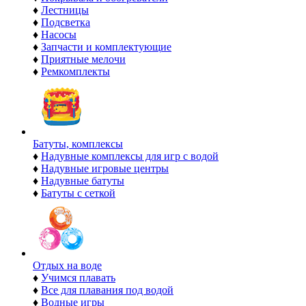
♦
Лестницы
♦
Подсветка
♦
Насосы
♦
Запчасти и комплектующие
♦
Приятные мелочи
♦
Ремкомплекты
Батуты, комплексы
♦
Надувные комплексы для игр с водой
♦
Надувные игровые центры
♦
Надувные батуты
♦
Батуты с сеткой
Отдых на воде
♦
Учимся плавать
♦
Все для плавания под водой
♦
Водные игры