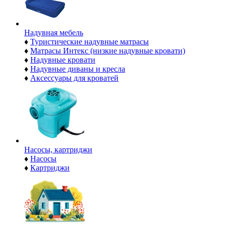
Надувная мебель
♦
Туристические надувные матрасы
♦
Матрасы Интекс (низкие надувные кровати)
♦
Надувные кровати
♦
Надувные диваны и кресла
♦
Аксессуары для кроватей
Насосы, картриджи
♦
Насосы
♦
Картриджи