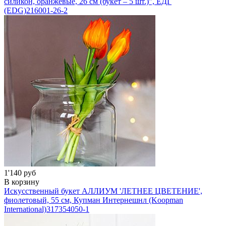
силикон, оранжевые, 26 см (букет – 5 шт.)", ЕДГ
(EDG)
216001-26-2
1'140 руб
В корзину
Искусственный букет АЛЛИУМ 'ЛЕТНЕЕ ЦВЕТЕНИЕ',
фиолетовый, 55 см, Купман Интернешнл (Koopman
International)
317354050-1