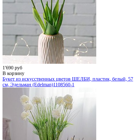
1'690 руб
В корзину
Букет из искусственных цветов ШЕЛБИ, пластик, белый, 57
см, Эдельман (Edelman)
1108560-1