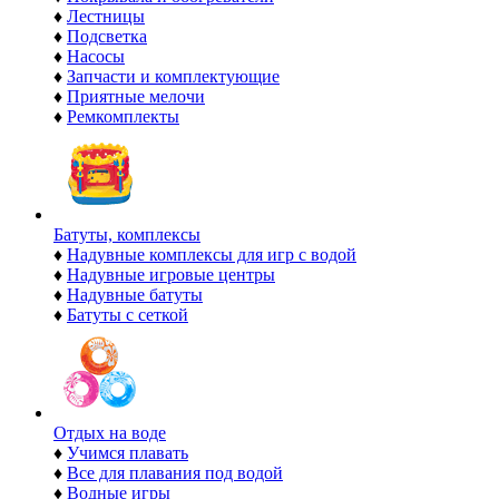
♦
Лестницы
♦
Подсветка
♦
Насосы
♦
Запчасти и комплектующие
♦
Приятные мелочи
♦
Ремкомплекты
Батуты, комплексы
♦
Надувные комплексы для игр с водой
♦
Надувные игровые центры
♦
Надувные батуты
♦
Батуты с сеткой
Отдых на воде
♦
Учимся плавать
♦
Все для плавания под водой
♦
Водные игры