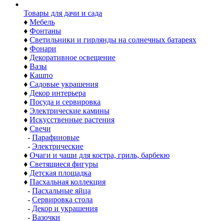
Товары для дачи и сада
♦
Мебель
♦
Фонтаны
♦
Светильники и гирлянды на солнечных батареях
♦
Фонари
♦
Декоративное освещение
♦
Вазы
♦
Кашпо
♦
Садовые украшения
♦
Декор интерьера
♦
Посуда и сервировка
♦
Электрические камины
♦
Искусственные растения
♦
Свечи
-
Парафиновые
-
Электрические
♦
Очаги и чаши для костра, гриль, барбекю
♦
Светящиеся фигуры
♦
Детская площадка
♦
Пасхальная коллекция
-
Пасхальные яйца
-
Сервировка стола
-
Декор и украшения
-
Вазочки