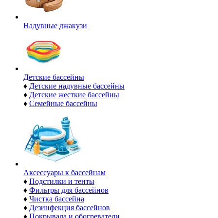
Надувные джакузи
Детские бассейны
♦
Детские надувные бассейны
♦
Детские жесткие бассейны
♦
Семейные бассейны
Аксессуары к бассейнам
♦
Подстилки и тенты
♦
Фильтры для бассейнов
♦
Чистка бассейна
♦
Дезинфекция бассейнов
♦
Покрывала и обогреватели