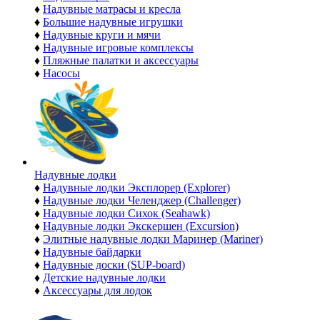
♦
Надувные матрасы и кресла
♦
Большие надувные игрушки
♦
Надувные круги и мячи
♦
Надувные игровые комплексы
♦
Пляжные палатки и аксессуары
♦
Насосы
Надувные лодки
♦
Надувные лодки Эксплорер (Explorer)
♦
Надувные лодки Челенджер (Challenger)
♦
Надувные лодки Сихок (Seahawk)
♦
Надувные лодки Экскершен (Excursion)
♦
Элитные надувные лодки Маринер (Mariner)
♦
Надувные байдарки
♦
Надувные доски (SUP-board)
♦
Детские надувные лодки
♦
Аксессуары для лодок