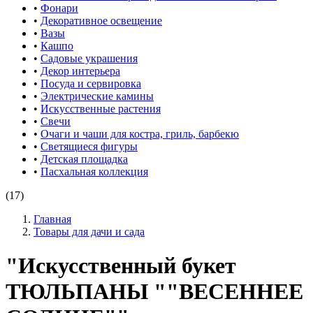
•
Фонари
•
Декоративное освещение
•
Вазы
•
Кашпо
•
Садовые украшения
•
Декор интерьера
•
Посуда и сервировка
•
Электрические камины
•
Искусственные растения
•
Свечи
•
Очаги и чаши для костра, гриль, барбекю
•
Светящиеся фигуры
•
Детская площадка
•
Пасхальная коллекция
(17)
Главная
Товары для дачи и сада
"Искусственный букет
ТЮЛЬПАНЫ ""ВЕСЕННЕЕ