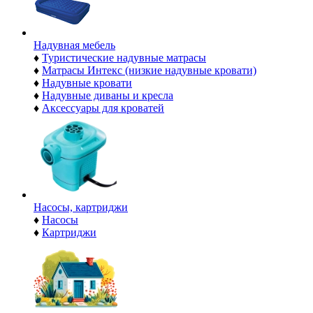
Надувная мебель
♦
Туристические надувные матрасы
♦
Матрасы Интекс (низкие надувные кровати)
♦
Надувные кровати
♦
Надувные диваны и кресла
♦
Аксессуары для кроватей
Насосы, картриджи
♦
Насосы
♦
Картриджи