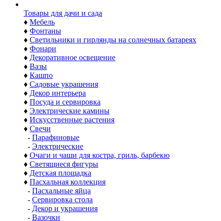
Товары для дачи и сада
♦
Мебель
♦
Фонтаны
♦
Светильники и гирлянды на солнечных батареях
♦
Фонари
♦
Декоративное освещение
♦
Вазы
♦
Кашпо
♦
Садовые украшения
♦
Декор интерьера
♦
Посуда и сервировка
♦
Электрические камины
♦
Искусственные растения
♦
Свечи
-
Парафиновые
-
Электрические
♦
Очаги и чаши для костра, гриль, барбекю
♦
Светящиеся фигуры
♦
Детская площадка
♦
Пасхальная коллекция
-
Пасхальные яйца
-
Сервировка стола
-
Декор и украшения
-
Вазочки