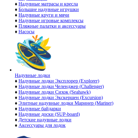
♦
Надувные матрасы и кресла
♦
Большие надувные игрушки
♦
Надувные круги и мячи
♦
Надувные игровые комплексы
♦
Пляжные палатки и аксессуары
♦
Насосы
Надувные лодки
♦
Надувные лодки Эксплорер (Explorer)
♦
Надувные лодки Челенджер (Challenger)
♦
Надувные лодки Сихок (Seahawk)
♦
Надувные лодки Экскершен (Excursion)
♦
Элитные надувные лодки Маринер (Mariner)
♦
Надувные байдарки
♦
Надувные доски (SUP-board)
♦
Детские надувные лодки
♦
Аксессуары для лодок