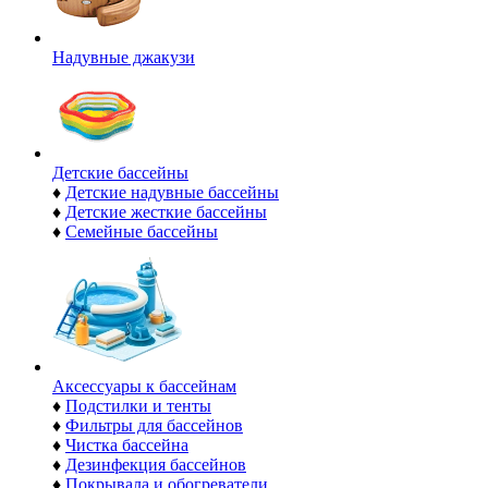
Надувные джакузи
Детские бассейны
♦
Детские надувные бассейны
♦
Детские жесткие бассейны
♦
Семейные бассейны
Аксессуары к бассейнам
♦
Подстилки и тенты
♦
Фильтры для бассейнов
♦
Чистка бассейна
♦
Дезинфекция бассейнов
♦
Покрывала и обогреватели