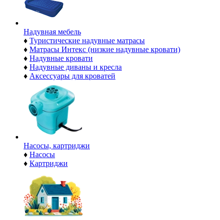
Надувная мебель
♦
Туристические надувные матрасы
♦
Матрасы Интекс (низкие надувные кровати)
♦
Надувные кровати
♦
Надувные диваны и кресла
♦
Аксессуары для кроватей
Насосы, картриджи
♦
Насосы
♦
Картриджи