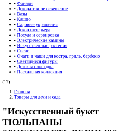
•
Фонари
•
Декоративное освещение
•
Вазы
•
Кашпо
•
Садовые украшения
•
Декор интерьера
•
Посуда и сервировка
•
Электрические камины
•
Искусственные растения
•
Свечи
•
Очаги и чаши для костра, гриль, барбекю
•
Светящиеся фигуры
•
Детская площадка
•
Пасхальная коллекция
(17)
Главная
Товары для дачи и сада
"Искусственный букет
ТЮЛЬПАНЫ