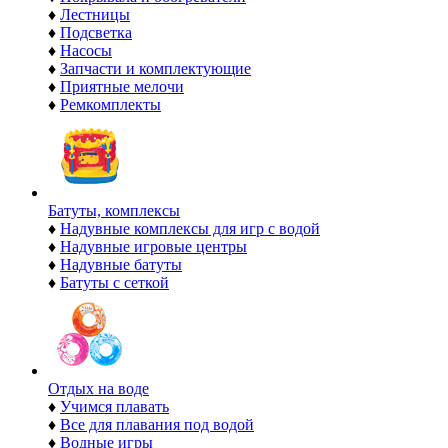
♦
Лестницы
♦
Подсветка
♦
Насосы
♦
Запчасти и комплектующие
♦
Приятные мелочи
♦
Ремкомплекты
Батуты, комплексы
♦
Надувные комплексы для игр с водой
♦
Надувные игровые центры
♦
Надувные батуты
♦
Батуты с сеткой
Отдых на воде
♦
Учимся плавать
♦
Все для плавания под водой
♦
Водные игры