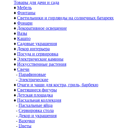
Товары для дачи и сада
♦
Мебель
♦
Фонтаны
♦
Светильники и гирлянды на солнечных батареях
♦
Фонари
♦
Декоративное освещение
♦
Вазы
♦
Кашпо
♦
Садовые украшения
♦
Декор интерьера
♦
Посуда и сервировка
♦
Электрические камины
♦
Искусственные растения
♦
Свечи
-
Парафиновые
-
Электрические
♦
Очаги и чаши для костра, гриль, барбекю
♦
Светящиеся фигуры
♦
Детская площадка
♦
Пасхальная коллекция
-
Пасхальные яйца
-
Сервировка стола
-
Декор и украшения
-
Вазочки
-
Цветы