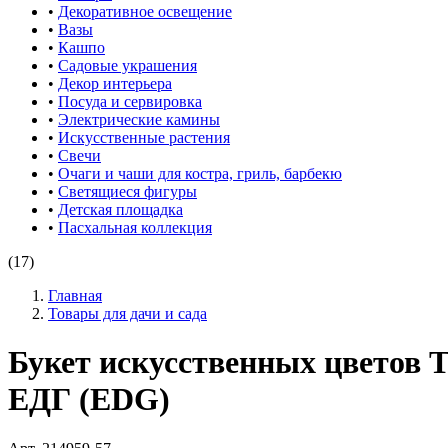
•
Декоративное освещение
•
Вазы
•
Кашпо
•
Садовые украшения
•
Декор интерьера
•
Посуда и сервировка
•
Электрические камины
•
Искусственные растения
•
Свечи
•
Очаги и чаши для костра, гриль, барбекю
•
Светящиеся фигуры
•
Детская площадка
•
Пасхальная коллекция
(17)
Главная
Товары для дачи и сада
Букет искусственных цвето
ЕДГ (EDG)