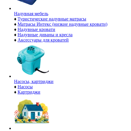
Надувная мебель
♦
Туристические надувные матрасы
♦
Матрасы Интекс (низкие надувные кровати)
♦
Надувные кровати
♦
Надувные диваны и кресла
♦
Аксессуары для кроватей
Насосы, картриджи
♦
Насосы
♦
Картриджи