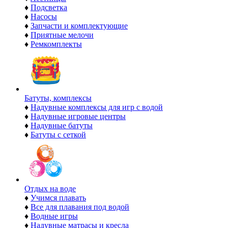
♦
Подсветка
♦
Насосы
♦
Запчасти и комплектующие
♦
Приятные мелочи
♦
Ремкомплекты
Батуты, комплексы
♦
Надувные комплексы для игр с водой
♦
Надувные игровые центры
♦
Надувные батуты
♦
Батуты с сеткой
Отдых на воде
♦
Учимся плавать
♦
Все для плавания под водой
♦
Водные игры
♦
Надувные матрасы и кресла