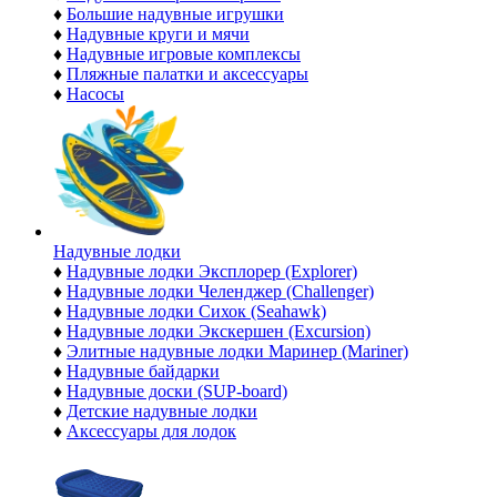
♦
Большие надувные игрушки
♦
Надувные круги и мячи
♦
Надувные игровые комплексы
♦
Пляжные палатки и аксессуары
♦
Насосы
Надувные лодки
♦
Надувные лодки Эксплорер (Explorer)
♦
Надувные лодки Челенджер (Challenger)
♦
Надувные лодки Сихок (Seahawk)
♦
Надувные лодки Экскершен (Excursion)
♦
Элитные надувные лодки Маринер (Mariner)
♦
Надувные байдарки
♦
Надувные доски (SUP-board)
♦
Детские надувные лодки
♦
Аксессуары для лодок